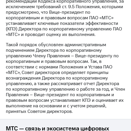
рекомендаций Кодекса корпоративного управления, за
исключением требований ст. 9.5 Положения, которыми
МТС
предусмотрено, что Вице-президент по
о технологиях
корпоративным и правовым вопросам ПАО «МТС»
устанавливает ключевые показатели эффективности
Достижения
(КПЭ) Директора по корпоративному управлению ПАО
«МТС» и проводит оценку их выполнения.
Интервью
Такой порядок обусловлен административным
Финансовая
подчинением Директора по корпоративному
отчетность
управлению Члену Правления – Вице-президенту по
корпоративным и правовым вопросам. Так, в
Контакты
соответствии с нормами Положения и Устава ПАО
«МТС», Совет директоров определяет принципы
Пригласить
вознаграждения Директора по корпоративному
спикера
управлению, а также рассматривает отчет Директора
по корпоративному управлению о работе за год, и Член
м и акционерам
Правления – Вице-президент по корпоративным и
Корпоративное
правовым вопросам устанавливает КПЭ и оценивает их
управление
выполнение на основании и с учетом решений,
принятых Советом директоров.
Корпоративный
секретарь
Раскрытие
МТС — связь и экосистема цифровых