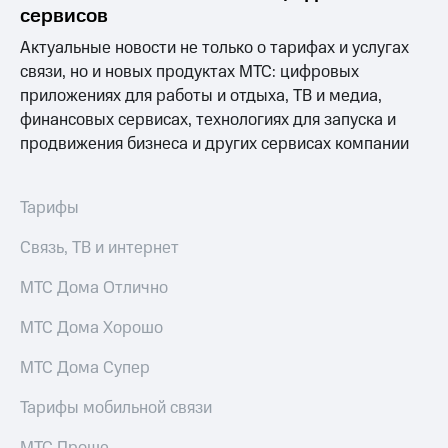
информации
сервисов
Информация
акционерам
Актуальные новости не только о тарифах и услугах
Документы
связи, но и новых продуктах МТС: цифровых
ПАО
приложениях для работы и отдыха, ТВ и медиа,
"МТС"
Собрания
финансовых сервисах, технологиях для запуска и
акционеров
продвижения бизнеса и других сервисах компании
Личный
кабинет
акционера
Тарифы
Акционерный
капитал
Связь, ТВ и интернет
Контроль
и
МТС Дома Отлично
аудит
Рынок
МТС Дома Хорошо
акций
Описание
МТС Дома Супер
Программа
приобретения
Тарифы мобильной связи
Порядок
выкупа
МТС Проще