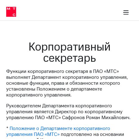
О
сторам и акционерам
Комплаенс и деловая этика
Устойчивое развитие
Медиа-центр
О МТС
О МТС
На главную
компании
О
компании
Стратегия
Стратегия
Карьера
Корпоративный
в МТС
Карьера
в МТС
секретарь
Пресс-
релизы
История
компании
Функции корпоративного секретаря в ПАО «МТС»
МТС
выполняет Департамент корпоративного управления,
о технологиях
Руководство
основные функции, права и обязанности которого
региона
установлены Положением о департаменте
корпоративного управления.
Правовая
информация
Руководителем Департамента корпоративного
управления является Директор по корпоративному
Контакты
управлению ПАО «МТС» Сафронов Роман Михайлович.
Медиа-центр
*
Положение о Департаменте корпоративного
Пресс-
управления ПАО «МТС»
подготовлено на основании
релизы