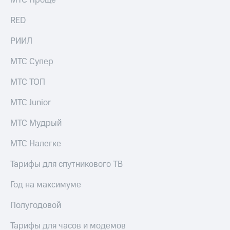
акций
Дивиденды
RED
Рынок
облигаций
РИИЛ
Описание
МТС Супер
Еврооблигации-2023
Уведомление
МТС ТОП
о
погашении
МТС Junior
именных
облигаций
МТС Мудрый
Другое
Регистратор
МТС Налегке
Реквизиты
Контакты
Тарифы для спутникового ТВ
йчивое развитие
и деловая этика
Год на максимуме
На главную
Полугодовой
Тарифы для часов и модемов