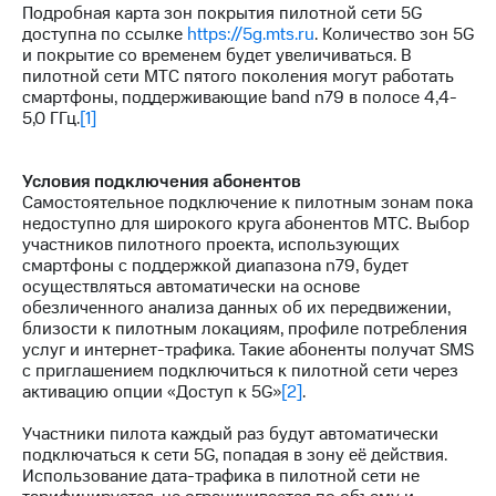
Подробная карта зон покрытия пилотной сети 5G
доступна по ссылке
https://5g.mts.ru
. Количество зон 5G
и покрытие со временем будет увеличиваться. В
пилотной сети МТС пятого поколения могут работать
смартфоны, поддерживающие band n79 в полосе 4,4-
5,0 ГГц.
[1]
Условия подключения абонентов
Самостоятельное подключение к пилотным зонам пока
недоступно для широкого круга абонентов МТС. Выбор
участников пилотного проекта, использующих
смартфоны с поддержкой диапазона n79, будет
осуществляться автоматически на основе
обезличенного анализа данных об их передвижении,
близости к пилотным локациям, профиле потребления
услуг и интернет-трафика. Такие абоненты получат SMS
с приглашением подключиться к пилотной сети через
активацию опции «Доступ к 5G»
[2]
.
Участники пилота каждый раз будут автоматически
подключаться к сети 5G, попадая в зону её действия.
Использование дата-трафика в пилотной сети не