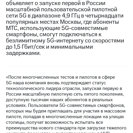
объявляет о запуске первой в России
масштабной пользовательской пилотной
МТС
сети 5G в диапазоне 4,9 ГГц в четырнадцати
о технологиях
популярных местах Москвы, где абоненты
Достижения
МТС, использующие 5G-совместимые
смартфоны, смогут подключаться к
Интервью
безлимитному 5G-интернету со скоростями
до 1,5 Гбит/cек и минимальными
Финансовая
задержками.
отчетность
Контакты
«После многочисленных тестов и пилотов в сфере
Пригласить
5G наша компания вновь подтверждает статус
спикера
технологического лидера отрасли, запуская первую в
России масштабную пилотную сеть пятого поколения,
м и акционерам
доступную тысячам наших абонентов в реальных
Корпоративное
условиях. Пользователи 5G-совместимых смартфонов,
управление
которых мы будем приглашать для участия в массовом
пилоте, попадая в многочисленные локации на улицах
Корпоративный
столицы, получат возможность испытать все
секретарь
преимущества нового стандарта при загрузке тяжелого
Раскрытие