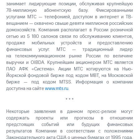
занимает лидирующие позиции, обслуживая крупнейшую
78-миллионую абонентскую базу. Фиксированными
услугами МТС — телефонией, доступом в интернет и ТВ-
вещанием — охвачено свыше девяти миллионов российских
домохозяйств. Компания располагает в России розничной
сетью из 5 180 салонов связи по обслуживанию клиентов,
продаже мобильных устройств и предоставлению
финансовых услуг. МТС — традиционный лидер
на телекоммуникационном рынке России по величине
выручки и OIBDA. Крупнейшим акционером МТС является
ПАО АФК «Система». Акции МТС котируются на Нью-
Йоркской фондовой бирже под кодом MBT, на Московской
бирже — под кодом MTSS. Информация о компании
доступна на сайте
www.mts.ru
.
* * *
Некоторые заявления в данном пресс-релизе могут
содержать проекты или прогнозы в отношении
предстоящих событий или будущих финансовых
результатов Компании в соответствии с положениями
Законодательного акта США о ценных бумагах от 1995 года.