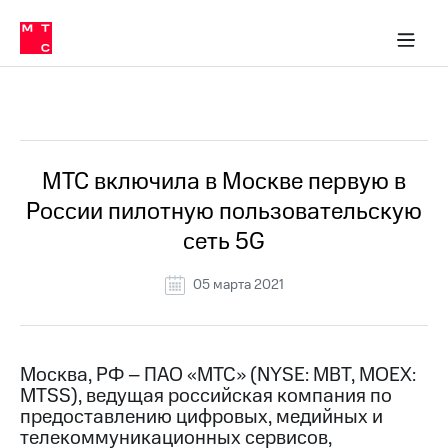
О
сторам и акционерам
Комплаенс и деловая этика
Устойчивое развитие
Медиа-центр
О МТС
О МТС
На главную
компании
О
компании
Стратегия
Стратегия
Все Новости
Карьера
в МТС
Карьера
в МТС
Пресс-
МТС включила в Москве первую в
релизы
История
России пилотную пользовательскую
компании
МТС
сеть 5G
о технологиях
Руководство
региона
05 марта 2021
Правовая
информация
Контакты
Москва, РФ – ПАО «МТС» (NYSE: MBT, MOEX:
MTSS), ведущая российская компания по
Медиа-центр
предоставлению цифровых, медийных и
Пресс-
телекоммуникационных сервисов,
релизы