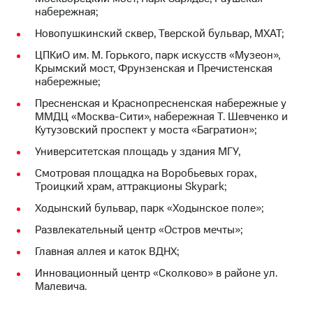
акций
набережная;
Дивиденды
Новопушкинский сквер, Тверской бульвар, МХАТ;
Рынок
облигаций
ЦПКиО им. М. Горького, парк искусств «Музеон»,
Крымский мост, Фрунзенская и Пречистенская
Описание
набережные;
Еврооблигации-2023
Уведомление
Пресненская и Краснопресненская набережные у
о
ММДЦ «Москва-Сити», набережная Т. Шевченко и
погашении
Кутузовский проспект у моста «Багратион»;
именных
Университетская площадь у здания МГУ,
облигаций
Другое
Смотровая площадка на Воробьевых горах,
Троицкий храм, аттракционы Skypark;
Регистратор
Реквизиты
Ходынский бульвар, парк «Ходынское поле»;
Контакты
Развлекательный центр «Остров мечты»;
йчивое развитие
и деловая этика
Главная аллея и каток ВДНХ;
На главную
Инновационный центр «Сколково» в районе ул.
Малевича.