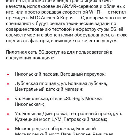
контента, просмотре и видеотрансляциях в UHD-
информации
качестве, использовании AR/VR-сервисов и облачных
Информация
игр, или просто раздавая скоростной Wi-Fi, — отметил
акционерам
президент МТС Алексей Корня. — Одновременно наши
Документы
специалисты будут решать технические задачи по
ПАО
совершенствованию тестовой инфраструктуры 5G, её
"МТС"
совместимости с абонентским оборудованием, а также
Собрания
оценивать факторы, влияющие на качество услуг».
акционеров
Личный
Пилотная сеть 5G доступна для пользователей в
кабинет
следующих локациях:
акционера
Акционерный
капитал
Никольский пассаж, Ветошный переулок;
Контроль
и
Лубянская площадь, ул. Большая лубянка,
аудит
Центральный детский магазин;
Рынок
акций
ул. Никольская, отель «St. Regis Москва
Никольская»;
Описание
Ул. Большая Дмитровка, Театральный проезд, ул.
Программа
Кузнецкий мост, ЦУМ, Петровский пассаж;
приобретения
Порядок
Москворецкая набережная, Большой
выкупа
Москворецкий мост, Парк Зарядье, Раушская