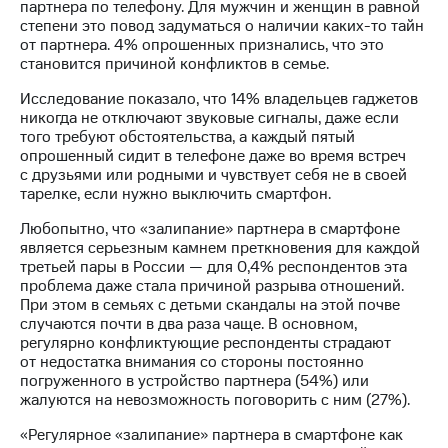
информации
партнера по телефону. Для мужчин и женщин в равной
Информация
степени это повод задуматься о наличии каких-то тайн
акционерам
от партнера. 4% опрошенных признались, что это
Документы
становится причиной конфликтов в семье.
ПАО
"МТС"
Исследование показало, что 14% владельцев гаджетов
Собрания
никогда не отключают звуковые сигналы, даже если
акционеров
того требуют обстоятельства, а каждый пятый
Личный
опрошенный сидит в телефоне даже во время встреч
кабинет
с друзьями или родными и чувствует себя не в своей
акционера
тарелке, если нужно выключить смартфон.
Акционерный
Любопытно, что «залипание» партнера в смартфоне
капитал
является серьезным камнем преткновения для каждой
Контроль
третьей пары в России — для 0,4% респондентов эта
и
проблема даже стала причиной разрыва отношений.
аудит
При этом в семьях с детьми скандалы на этой почве
Рынок
случаются почти в два раза чаще. В основном,
акций
регулярно конфликтующие респонденты страдают
от недостатка внимания со стороны постоянно
Описание
погруженного в устройство партнера (54%) или
Программа
жалуются на невозможность поговорить с ним (27%).
приобретения
Порядок
«Регулярное «залипание» партнера в смартфоне как
выкупа