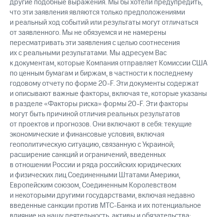
другие подобные выражения. Мы бы хотели предупредить,
что эти заявления являются только предположениями
и реальный ход событий или результаты могут отличаться
от заявленного. Мы не обязуемся и не намерены
пересматривать эти заявления с целью соотнесения
их с реальными результатами. Мы адресуем Вас
к документам, которые Компания отправляет Комиссии США
по ценным бумагам и биржам, в частности к последнему
годовому отчету по форме 20-F. Эти документы содержат
и описывают важные факторы, включая те, которые указаны
в разделе «Факторы риска» формы 20-F. Эти факторы
могут быть причиной отличия реальных результатов
от проектов и прогнозов. Они включают в себя: текущие
экономические и финансовые условия, включая
геополитическую ситуацию, связанную с Украиной;
расширение санкций и ограничений, введенных
в отношении России и ряда российских юридических
и физических лиц Соединенными Штатами Америки,
Европейским союзом, Соединенным Королевством
и некоторыми другими государствами, включая недавно
введенные санкции против МТС-Банка и их потенциальное
влияние на нашу деятельность, активы и обязательства;