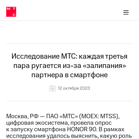
О
сторам и акционерам
Комплаенс и деловая этика
Устойчивое развитие
Медиа-центр
О МТС
О МТС
На главную
компании
О
компании
Стратегия
Стратегия
Все Новости
Карьера
в МТС
Карьера
в МТС
Пресс-
Исследование МТС: каждая третья
релизы
История
пара ругается из-за «залипания»
компании
МТС
партнера в смартфоне
о технологиях
Руководство
региона
12 октября 2023
Правовая
информация
Контакты
Москва, РФ — ПАО «МТС» (MOEX: MTSS),
цифровая экосистема, провела опрос
Медиа-центр
к запуску смартфона HONOR 90. В рамках
Пресс-
исследования удалось выяснить, какую роль
релизы