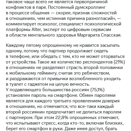
таковое чаще всего не является первопричиной
акций
конфликтов в паре. Постоянный думскроллинг
Дивиденды
в процессе общения — скорее, признак сложностей
Рынок
в отношениях, чем истинная причина разногласий», —
облигаций
комментирует психолог, специалист психологической
платформы Alter, эксперт по цифровым сервисам
Описание
в области ментального здоровья Маргарита Спасская.
Еврооблигации-2023
Уведомление
Каждому пятому опрошенному не нравится засыпать
о
одному, потому что партнер продолжает сидеть
погашении
в телефоне, или обедать с тем, кто не может оторваться
именных
от устройства. Такое же количество респондентов (21%)
облигаций
в отношениях не разделяют страсть второй половинки
Другое
к мобильному геймингу, считая это ребячеством,
и раздражаются от привычки возлюбленного уходить
Регистратор
в туалет с гаджетом на целую вечность.
Реквизиты
У подавляющего большинства россиян (75,1%)
Контакты
установлен пароль на смартфоне. Обмен паролями
йчивое развитие
является для каждого третьего проявлением доверия
и деловая этика
в отношениях, но отмечается, что все-таки каждый
На главную
второй россиянин предпочитает не делиться паролем
с партнером. При этом 22,8% опрошенных отмечают,
что испытывают стресс, когда кто-то, включая близких,
берет его смартфон в руки. Даже имея доступ, брать