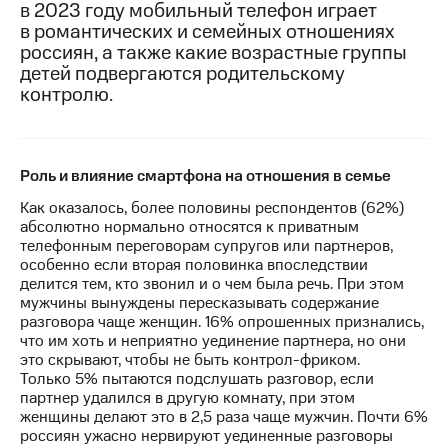
в 2023 году мобильный телефон играет
в романтических и семейных отношениях
МТС
россиян, а также какие возрастные группы
о технологиях
детей подвергаются родительскому
Достижения
контролю.
Интервью
Финансовая
Роль и влияние смартфона на отношения в семье
отчетность
Как оказалось, более половины респондентов (62%)
Контакты
абсолютно нормально относятся к приватным
телефонным переговорам супругов или партнеров,
Пригласить
особенно если вторая половинка впоследствии
спикера
делится тем, кто звонил и о чем была речь. При этом
мужчины вынуждены пересказывать содержание
м и акционерам
разговора чаще женщин. 16% опрошенных признались,
Корпоративное
что им хоть и неприятно уединение партнера, но они
управление
это скрывают, чтобы не быть контрол-фриком.
Только 5% пытаются подслушать разговор, если
Корпоративный
партнер удалился в другую комнату, при этом
секретарь
женщины делают это в 2,5 раза чаще мужчин. Почти 6%
Раскрытие
россиян ужасно нервируют уединенные разговоры