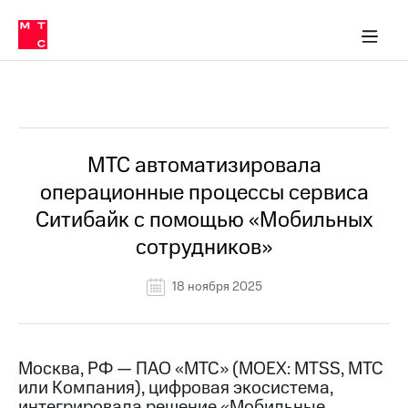
О
сторам и акционерам
Комплаенс и деловая этика
Устойчивое развитие
Медиа-центр
О МТС
О МТС
На главную
компании
О
компании
Стратегия
Стратегия
Все Новости
Карьера
в МТС
Карьера
в МТС
Пресс-
МТС автоматизировала
релизы
История
операционные процессы сервиса
компании
МТС
Ситибайк с помощью «Мобильных
о технологиях
Руководство
сотрудников»
региона
Правовая
18 ноября 2025
информация
Контакты
Москва, РФ — ПАО «МТС» (MOEX: MTSS, МТС
Медиа-центр
или Компания), цифровая экосистема,
Пресс-
релизы
интегрировала решение «Мобильные