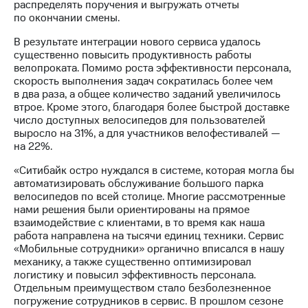
информации
распределять поручения и выгружать отчеты
Информация
по окончании смены.
акционерам
Документы
В результате интеграции нового сервиса удалось
ПАО
существенно повысить продуктивность работы
"МТС"
велопроката. Помимо роста эффективности персонала,
Собрания
скорость выполнения задач сократилась более чем
акционеров
в два раза, а общее количество заданий увеличилось
Личный
втрое. Кроме этого, благодаря более быстрой доставке
кабинет
число доступных велосипедов для пользователей
акционера
выросло на 31%, а для участников велофестивалей —
Акционерный
на 22%.
капитал
«Ситибайк остро нуждался в системе, которая могла бы
Контроль
автоматизировать обслуживание большого парка
и
велосипедов по всей столице. Многие рассмотренные
аудит
нами решения были ориентированы на прямое
Рынок
взаимодействие с клиентами, в то время как наша
акций
работа направлена на тысячи единиц техники. Сервис
«Мобильные сотрудники» органично вписался в нашу
Описание
механику, а также существенно оптимизировал
Программа
логистику и повысил эффективность персонала.
приобретения
Отдельным преимуществом стало безболезненное
Порядок
погружение сотрудников в сервис. В прошлом сезоне
выкупа