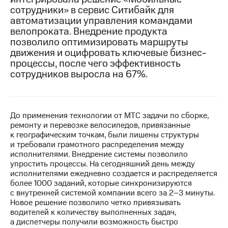
сотрудники» в сервис Ситибайк для
МТС
автоматизации управления командами
о технологиях
велопроката. Внедрение продукта
позволило оптимизировать маршруты
Достижения
движения и оцифровать ключевые бизнес-
процессы, после чего эффективность
Интервью
сотрудников выросла на 67%.
Финансовая
отчетность
Контакты
До применения технологии от МТС задачи по сборке,
ремонту и перевозке велосипедов, привязанные
Пригласить
к географическим точкам, были лишены структуры
спикера
и требовали грамотного распределения между
исполнителями. Внедрение системы позволило
м и акционерам
упростить процессы. На сегодняшний день между
Корпоративное
исполнителями ежедневно создается и распределяется
управление
более 1000 заданий, которые синхронизируются
с внутренней системой компании всего за 2–3 минуты.
Корпоративный
Новое решение позволило четко привязывать
секретарь
водителей к количеству выполненных задач,
Раскрытие
а диспетчеры получили возможность быстро