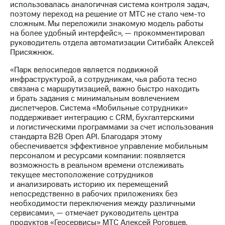
использовалась аналогичная система контроля задач,
акций
поэтому переход на решение от МТС не стало чем-то
Дивиденды
сложным. Мы переложили знакомую модель работы
Рынок
на более удобный интерфейс», — прокомментировал
облигаций
руководитель отдела автоматизации Ситибайк Алексей
Присяжнюк.
Описание
Еврооблигации-2023
«Парк велосипедов является подвижной
Уведомление
инфраструктурой, а сотрудникам, чья работа тесно
о
связана с маршрутизацией, важно быстро находить
погашении
и брать задания с минимальным вовлечением
именных
диспетчеров. Система «Мобильные сотрудники»
облигаций
поддерживает интеграцию с CRM, бухгалтерскими
Другое
и логистическими программами за счет использования
стандарта B2B Open API. Благодаря этому
Регистратор
обеспечивается эффективное управление мобильным
Реквизиты
персоналом и ресурсами компании: появляется
Контакты
возможность в реальном времени отслеживать
йчивое развитие
текущее местоположение сотрудников
и деловая этика
и анализировать историю их перемещений
На главную
непосредственно в рабочих приложениях без
необходимости переключения между различными
сервисами», — отмечает руководитель центра
продуктов «Геосервисы» МТС Алексей Роговцев.