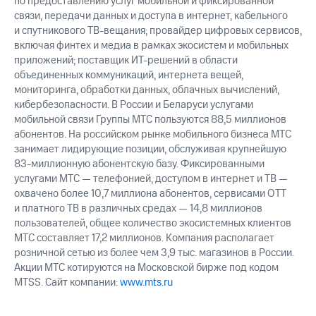
по предоставлению услуг мобильной и фиксированной
связи, передачи данных и доступа в интернет, кабельного
и спутникового ТВ-вещания; провайдер цифровых сервисов,
включая финтех и медиа в рамках экосистем и мобильных
приложений; поставщик ИТ-решений в области
объединенных коммуникаций, интернета вещей,
мониторинга, обработки данных, облачных вычислений,
кибербезопасности. В России и Беларуси услугами
мобильной связи Группы МТС пользуются 88,5 миллионов
абонентов. На российском рынке мобильного бизнеса МТС
занимает лидирующие позиции, обслуживая крупнейшую
83-миллионную абонентскую базу. Фиксированными
услугами МТС — телефонией, доступом в интернет и ТВ —
охвачено более 10,7 миллиона абонентов, сервисами OTT
и платного ТВ в различных средах — 14,8 миллионов
пользователей, общее количество экосистемных клиентов
МТС составляет 17,2 миллионов. Компания располагает
розничной сетью из более чем 3,9 тыс. магазинов в России.
Акции МТС котируются на Московской бирже под кодом
MTSS. Сайт компании:
www.mts.ru