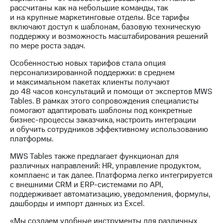
информации
рассчитаны как на небольшие команды, так
Информация
и на крупные маркетинговые отделы. Все тарифы
акционерам
включают доступ к шаблонам, базовую техническую
Документы
поддержку и возможность масштабирования решений
ПАО
по мере роста задач.
"МТС"
Собрания
Особенностью новых тарифов стала опция
акционеров
персонализированной поддержки: в среднем
Личный
и максимальном пакетах клиенты получают
кабинет
до 48 часов консультаций и помощи от экспертов MWS
акционера
Tables. В рамках этого сопровождения специалисты
Акционерный
помогают адаптировать шаблоны под конкретные
капитал
бизнес-процессы заказчика, настроить интеграции
Контроль
и обучить сотрудников эффективному использованию
и
платформы.
аудит
Рынок
MWS Tables также предлагает функционал для
акций
различных направлений: HR, управление продуктом,
комплаенс и так далее. Платформа легко интегрируется
Описание
с внешними CRM и ERP-системами по API,
Программа
поддерживает автоматизацию, уведомления, формулы,
приобретения
дашборды и импорт данных из Excel.
Порядок
выкупа
«Мы создаем удобные инструменты для различных