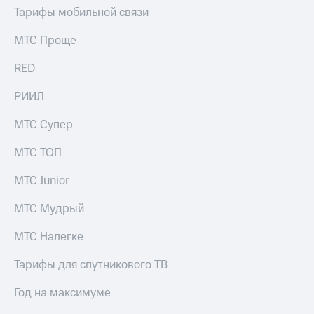
Тарифы мобильной связи
МТС Проще
RED
РИИЛ
МТС Супер
МТС ТОП
МТС Junior
МТС Мудрый
МТС Налегке
Тарифы для спутникового ТВ
Год на максимуме