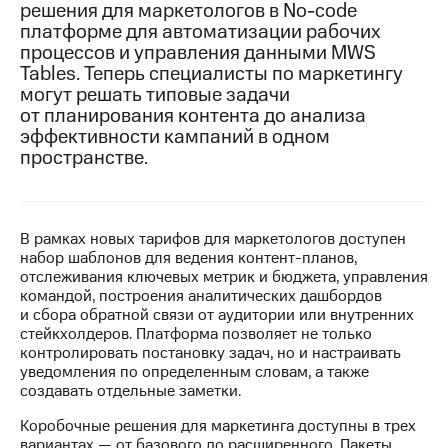
решения для маркетологов в No-code
платформе для автоматизации рабочих
МТС
процессов и управления данными MWS
о технологиях
Tables. Теперь специалисты по маркетингу
Достижения
могут решать типовые задачи
от планирования контента до анализа
Интервью
эффективности кампаний в одном
пространстве.
Финансовая
отчетность
Контакты
В рамках новых тарифов для маркетологов доступен
набор шаблонов для ведения контент-планов,
Пригласить
отслеживания ключевых метрик и бюджета, управления
спикера
командой, построения аналитических дашбордов
и сбора обратной связи от аудитории или внутренних
м и акционерам
стейкхолдеров. Платформа позволяет не только
Корпоративное
контролировать постановку задач, но и настраивать
управление
уведомления по определенным словам, а также
создавать отдельные заметки.
Корпоративный
секретарь
Коробочные решения для маркетинга доступны в трех
Раскрытие
вариантах — от базового до расширенного. Пакеты