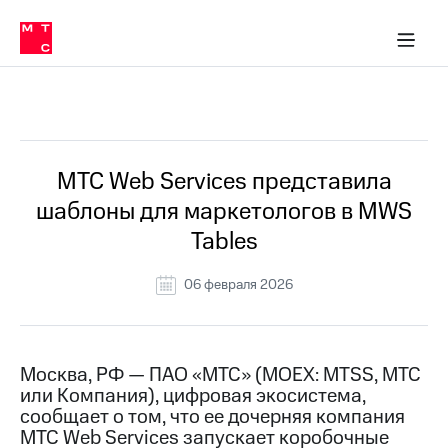
О
сторам и акционерам
Комплаенс и деловая этика
Устойчивое развитие
Медиа-центр
О МТС
О МТС
На главную
компании
О
компании
Стратегия
Стратегия
Все Новости
Карьера
в МТС
Карьера
в МТС
Пресс-
МТС Web Services представила
релизы
История
шаблоны для маркетологов в MWS
компании
МТС
Tables
о технологиях
Руководство
региона
06 февраля 2026
Правовая
информация
Контакты
Москва, РФ — ПАО «МТС» (MOEX: MTSS, МТС
или Компания), цифровая экосистема,
Медиа-центр
сообщает о том, что ее дочерняя компания
Пресс-
МТС Web Services запускает коробочные
релизы