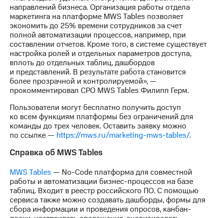
акций
направлений бизнеса. Организация работы отдела
Дивиденды
маркетинга на платформе MWS Tables позволяет
Рынок
экономить до 25% времени сотрудников за счет
облигаций
полной автоматизации процессов, например, при
составлении отчетов. Кроме того, в системе существует
Описание
настройка ролей и отдельных параметров доступа,
Еврооблигации-2023
вплоть до отдельных таблиц, дашбордов
Уведомление
и представлений. В результате работа становится
о
более прозрачной и контролируемой», —
погашении
прокомментировал CPO MWS Tables Филипп Герм.
именных
облигаций
Пользователи могут бесплатно получить доступ
Другое
ко всем функциям платформы без ограничений для
команды до трех человек. Оставить заявку можно
Регистратор
по ссылке —
https://mws.ru/marketing-mws-tables/
.
Реквизиты
Справка об MWS Tables
Контакты
йчивое развитие
MWS Tables
— No-Code платформа для совместной
и деловая этика
работы и автоматизации бизнес-процессов на базе
На главную
таблиц. Входит в реестр российского ПО. C помощью
сервиса также можно создавать дашборды, формы для
сбора информации и проведения опросов, канбан-