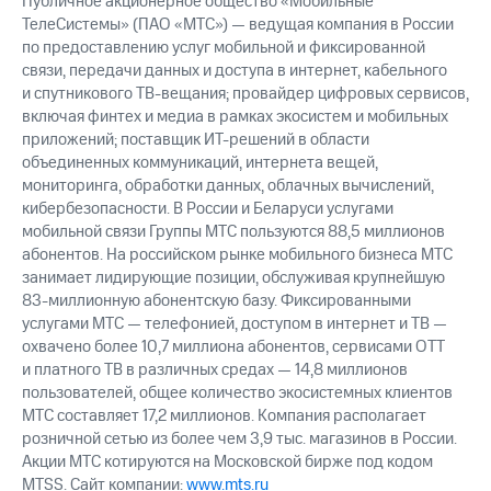
Публичное акционерное общество «Мобильные
ТелеСистемы» (ПАО «МТС») — ведущая компания в России
по предоставлению услуг мобильной и фиксированной
связи, передачи данных и доступа в интернет, кабельного
и спутникового ТВ-вещания; провайдер цифровых сервисов,
включая финтех и медиа в рамках экосистем и мобильных
приложений; поставщик ИТ-решений в области
объединенных коммуникаций, интернета вещей,
мониторинга, обработки данных, облачных вычислений,
кибербезопасности. В России и Беларуси услугами
мобильной связи Группы МТС пользуются 88,5 миллионов
абонентов. На российском рынке мобильного бизнеса МТС
занимает лидирующие позиции, обслуживая крупнейшую
83-миллионную абонентскую базу. Фиксированными
услугами МТС — телефонией, доступом в интернет и ТВ —
охвачено более 10,7 миллиона абонентов, сервисами OTT
и платного ТВ в различных средах — 14,8 миллионов
пользователей, общее количество экосистемных клиентов
МТС составляет 17,2 миллионов. Компания располагает
розничной сетью из более чем 3,9 тыс. магазинов в России.
Акции МТС котируются на Московской бирже под кодом
MTSS. Сайт компании:
www.mts.ru