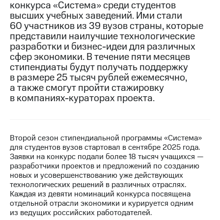
конкурса «Система» среди студентов
высших учебных заведений. Ими стали
МТС
60 участников из 39 вузов страны, которые
о технологиях
представили наилучшие технологические
Достижения
разработки и бизнес-идеи для различных
сфер экономики. В течение пяти месяцев
Интервью
стипендиаты будут получать поддержку
в размере 25 тысяч рублей ежемесячно,
Финансовая
а также смогут пройти стажировку
отчетность
в компаниях-кураторах проекта.
Контакты
Пригласить
спикера
Второй сезон стипендиальной программы «Система»
для студентов вузов стартовал в сентябре 2025 года.
Заявки на конкурс подали более 18 тысяч учащихся —
м и акционерам
Корпоративное
разработчики проектов и предложений по созданию
управление
новых и усовершенствованию уже действующих
технологических решений в различных отраслях.
Корпоративный
Каждая из девяти номинаций конкурса посвящена
секретарь
отдельной отрасли экономики и курируется одним
Раскрытие
из ведущих российских работодателей.