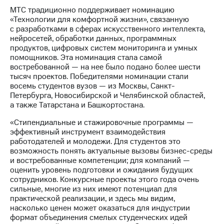
информации
МТС традиционно поддерживает номинацию
Информация
«Технологии для комфортной жизни», связанную
акционерам
с разработками в сферах искусственного интеллекта,
Документы
нейросетей, обработки данных, программных
ПАО
продуктов, цифровых систем мониторинга и умных
"МТС"
помощников. Эта номинация стала самой
Собрания
востребованной — на нее было подано более шести
акционеров
тысяч проектов. Победителями номинации стали
Личный
восемь студентов вузов — из Москвы, Санкт-
кабинет
Петербурга, Новосибирской и Челябинской областей,
акционера
а также Татарстана и Башкортостана.
Акционерный
капитал
«Стипендиальные и стажировочные программы —
Контроль
эффективный инструмент взаимодействия
и
работодателей и молодежи. Для студентов это
аудит
возможность понять актуальные вызовы бизнес-среды
Рынок
и востребованные компетенции; для компаний —
акций
оценить уровень подготовки и ожидания будущих
сотрудников. Конкурсные проекты этого года очень
Описание
сильные, многие из них имеют потенциал для
Программа
практической реализации, и здесь мы видим,
приобретения
насколько ценен может оказаться для индустрии
Порядок
формат объединения смелых студенческих идей
выкупа