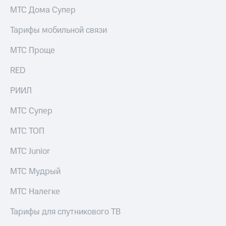
МТС Дома Супер
Тарифы мобильной связи
МТС Проще
RED
РИИЛ
МТС Супер
МТС ТОП
МТС Junior
МТС Мудрый
МТС Налегке
Тарифы для спутникового ТВ