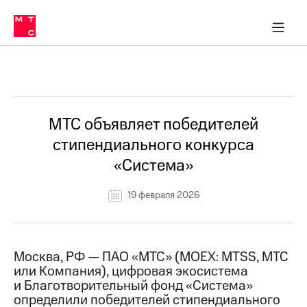
О
сторам и акционерам
Комплаенс и деловая этика
Устойчивое развитие
Медиа-центр
О МТС
О МТС
На главную
компании
О
компании
Стратегия
Стратегия
Все Новости
Карьера
в МТС
Карьера
в МТС
Пресс-
МТС объявляет победителей
релизы
История
стипендиального конкурса
компании
МТС
«Система»
о технологиях
Руководство
региона
19 февраля 2026
Правовая
информация
Контакты
Москва, РФ — ПАО «МТС» (MOEX: MTSS, МТС
или Компания), цифровая экосистема
Медиа-центр
и Благотворительный фонд «Система»
Пресс-
определили победителей стипендиального
релизы