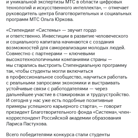
и уникальной экспертизы МТС в области цифровых
акций
технологий и искусственного интеллекта», — отмечает
Дивиденды
руководитель центра благотворительных и социальных
Рынок
программ МТС Ольга Юркова.
облигаций
«Стипендиат «Системы» — звучит гордо
Описание
и ответственно. Инвестиции в развитие человеческого
Еврооблигации-2023
и социального капитала начинаются с создания
Уведомление
возможностей для самореализации молодых людей.
о
Совместно с партнерами — ключевыми
погашении
высокотехнологичными компаниями страны —
именных
мы старались выстроить Стипендиальную программу
облигаций
так, чтобы студенты могли включиться
Другое
в профессиональное сообщество, научиться работать
с реальными запросами экономики и выстраивать
Регистратор
устойчивые связи с работодателями — через
Реквизиты
дальнейшее участие в стажировках и трудоустройство.
Контакты
И сегодня у нас уже есть подобные позитивные
йчивое развитие
примеры успешного карьерного старта», — говорит
и деловая этика
президент Благотворительного фонда «Система», член-
На главную
корреспондент Российской академии образования
Лариса Пастухова.
Всего победителями конкурса стали студенты