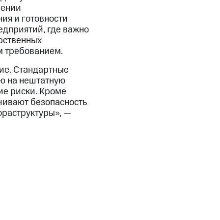
лении
ия и готовности
едприятий, где важно
арственных
м требованием.
ие. Стандартные
ию на нештатную
ие риски. Кроме
чивают безопасность
фраструктуры», —