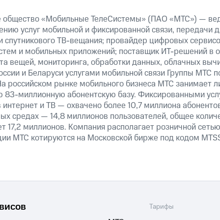
* * *
е общество «Мобильные ТелеСистемы» (ПАО «МТС») — ве
ению услуг мобильной и фиксированной связи, передачи д
 и спутникового ТВ-вещания; провайдер цифровых сервис
истем и мобильных приложений; поставщик ИТ-решений в 
та вещей, мониторинга, обработки данных, облачных выч
оссии и Беларуси услугами мобильной связи Группы МТС п
На российском рынке мобильного бизнеса МТС занимает 
ю 83-миллионную абонентскую базу. Фиксированными ус
 интернет и ТВ — охвачено более 10,7 миллиона абоненто
ных средах — 14,8 миллионов пользователей, общее колич
т 17,2 миллионов. Компания располагает розничной сетью 
кции МТС котируются на Московской бирже под кодом MTSS
рвисов
Тарифы