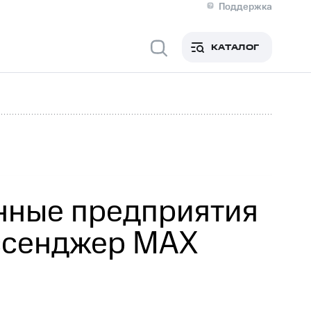
Поддержка
О МТС
я информация
Контакты
КАТАЛОГ
Медиа-центр
кты
Пригласить спикера
Инвесторам и акционерам
ция акционерам
Документы
роль и аудит
Рынок акций
й
Описание
р
Реквизиты
Контакты
Устойчивое развитие
Комплаенс и деловая этика
На главную
нные предприятия
ессенджер MAX