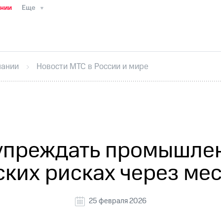
ании
Еще
ТС
Пресс-релизы
МТС о технологиях
ТС
История компании
Руководство региона
Правова
стижения
Интервью
Финансовая отчетность
Конта
пании
Новости МТС в России и мире
тивный секретарь
Раскрытие информации
Информа
ный кабинет акционера
Акционерный капитал
Конт
Порядок выкупа акций
Дивиденды
Рынок облигаци
 погашении именных облигаций
Другое
Регистрато
упреждать промышле
ских рисках через м
25 февраля 2026