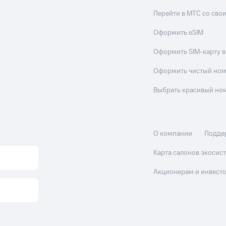
Перейти в МТС со св
Оформить eSIM
Оформить SIM-карту в
Оформить чистый но
Выбрать красивый но
О компании
Подде
Карта салонов экоси
Акционерам и инвест