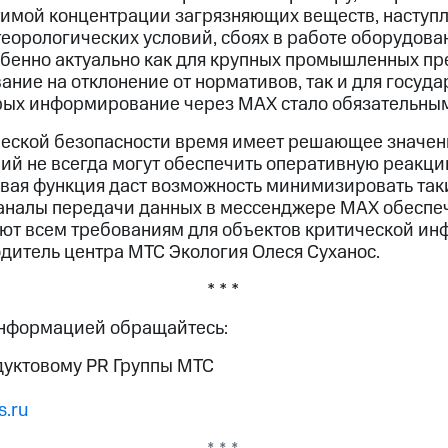
имой концентрации загрязняющих веществ, наступ
еорологических условий, сбоях в работе оборудован
обенно актуально как для крупных промышленных пр
ние на отклонение от нормативов, так и для госуд
орых информирование через MAX стало обязательны
ческой безопасности время имеет решающее значен
ий не всегда могут обеспечить оперативную реакц
овая функция даст возможность минимизировать так
аналы передачи данных в мессенджере MAX обеспе
уют всем требованиям для объектов критической ин
дитель центра МТС Экология Олеся Суханос.
* * *
информацией обращайтесь:
дуктовому PR Группы МТС
.ru