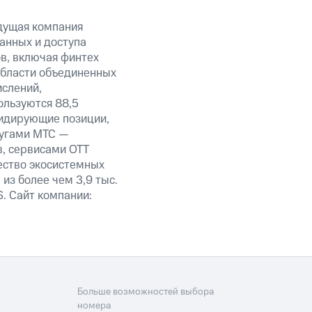
дущая компания
анных и доступа
ов, включая финтех
области объединенных
ислений,
ользуются 88,5
лидирующие позиции,
лугами МТС —
в, сервисами OTT
ество экосистемных
из более чем 3,9 тыс.
. Сайт компании:
Больше возможностей выбора
номера