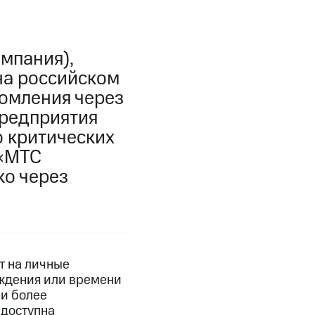
мпания),
 на российском
домления через
редприятия
о критических
 «МТС
ко через
т на личные
ождения или времени
 и более
 доступна