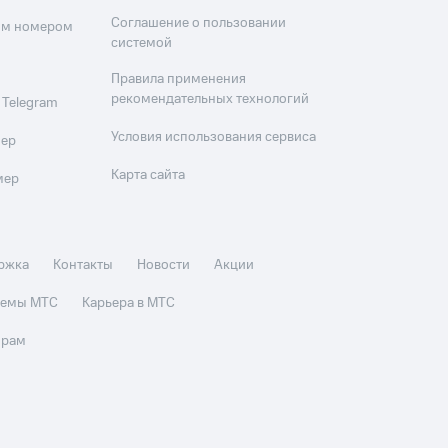
Соглашение о пользовании
оим номером
системой
Правила применения
рекомендательных технологий
 Telegram
Условия использования сервиса
мер
Карта сайта
мер
ржка
Контакты
Новости
Акции
стемы МТС
Карьера в МТС
орам