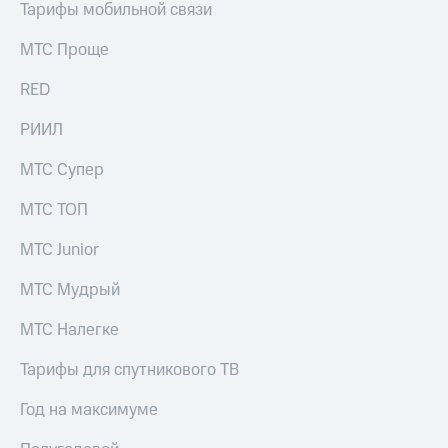
Тарифы мобильной связи
МТС Проще
RED
РИИЛ
МТС Супер
МТС ТОП
МТС Junior
МТС Мудрый
МТС Налегке
Тарифы для спутникового ТВ
Год на максимуме