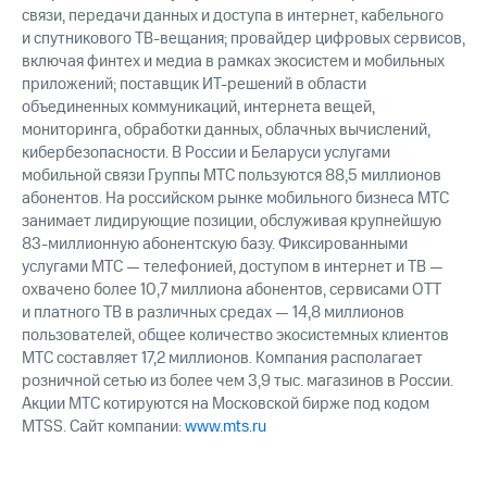
акций
связи, передачи данных и доступа в интернет, кабельного
Дивиденды
и спутникового ТВ-вещания; провайдер цифровых сервисов,
Рынок
включая финтех и медиа в рамках экосистем и мобильных
облигаций
приложений; поставщик ИТ-решений в области
объединенных коммуникаций, интернета вещей,
Описание
мониторинга, обработки данных, облачных вычислений,
Еврооблигации-2023
кибербезопасности. В России и Беларуси услугами
Уведомление
мобильной связи Группы МТС пользуются 88,5 миллионов
о
погашении
абонентов. На российском рынке мобильного бизнеса МТС
именных
занимает лидирующие позиции, обслуживая крупнейшую
облигаций
83-миллионную абонентскую базу. Фиксированными
Другое
услугами МТС — телефонией, доступом в интернет и ТВ —
охвачено более 10,7 миллиона абонентов, сервисами OTT
Регистратор
и платного ТВ в различных средах — 14,8 миллионов
Реквизиты
пользователей, общее количество экосистемных клиентов
Контакты
МТС составляет 17,2 миллионов. Компания располагает
йчивое развитие
розничной сетью из более чем 3,9 тыс. магазинов в России.
и деловая этика
Акции МТС котируются на Московской бирже под кодом
На главную
MTSS. Сайт компании:
www.mts.ru