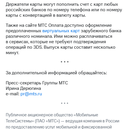
информации
Держатели карты могут пополнить счет с карт любых
Информация
российских банков по номеру телефона или по номеру
акционерам
карты с конвертацией в валюту карты.
Документы
ПАО
Также на сайте МТС Оплата доступно оформление
"МТС"
предоплаченных
виртуальных карт
зарубежного банка
Собрания
различного номинала. Ими можно расплачиваться
акционеров
в сервисах, которые не требуют подтверждения
Личный
операций по 3DS. Выпуск карты составит несколько
кабинет
минут.
акционера
Акционерный
* * *
капитал
Контроль
За дополнительной информацией обращайтесь:
и
Пресс-секретарь Группы МТС
аудит
Ирина Дерюгина
Рынок
e-mail:
pr@mts.ru
акций
* * *
Описание
Программа
Публичное акционерное общество «Мобильные
приобретения
ТелеСистемы» (ПАО «МТС») — ведущая компания в России
Порядок
выкупа
по предоставлению услуг мобильной и фиксированной