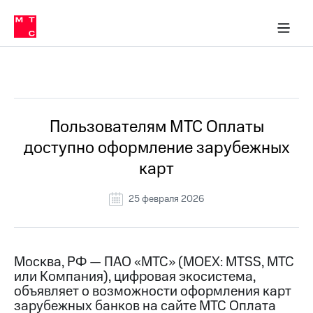
О
сторам и акционерам
Комплаенс и деловая этика
Устойчивое развитие
Медиа-центр
О МТС
О МТС
На главную
компании
О
компании
Стратегия
Стратегия
Все Новости
Карьера
в МТС
Карьера
в МТС
Пресс-
Пользователям МТС Оплаты
релизы
История
доступно оформление зарубежных
компании
МТС
карт
о технологиях
Руководство
региона
25 февраля 2026
Правовая
информация
Контакты
Москва, РФ — ПАО «МТС» (MOEX: MTSS, МТС
или Компания), цифровая экосистема,
Медиа-центр
объявляет о возможности оформления карт
Пресс-
зарубежных банков на сайте МТС Оплата
релизы