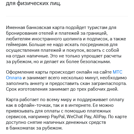
для физических лиц.
МТС
о технологиях
Достижения
Именная банковская карта подойдет туристам для
бронирования отелей и платежей за границей,
Интервью
любителям иностранного шопинга и подписок, а также
геймерам. Больше не надо искать посредников для
Финансовая
осуществления платежей и покупок, возить с собой
отчетность
на отдых наличные. Это не только упрощает расчеты
за рубежом, но и делает их более безопасными.
Контакты
Оформление карты происходит онлайн на сайте
МТС
Оплата
и занимает всего несколько минут, необходимо
Пригласить
заполнить анкету и предоставить скан загранпаспорта.
спикера
Срок изготовления занимает до трех рабочих дней.
м и акционерам
Карта работает по всему миру и поддерживает оплату
Корпоративное
как в офлайн-точках, так и в интернете. Ее можно
управление
привязывать для оплаты с помощью платежных
сервисов, например PayPal, WeChat Pay, AliPay. По карте
Корпоративный
доступно снятие наличных денежных средств
секретарь
в банкоматах за рубежом.
Раскрытие