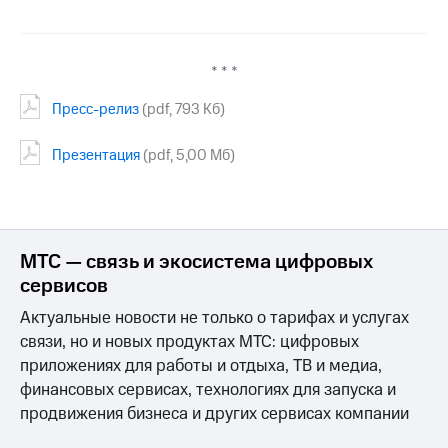
МТС
о технологиях
* * *
Достижения
Пресс-релиз
(pdf, 793 Кб)
Интервью
Презентация
(pdf, 5,00 Мб)
Финансовая
отчетность
Контакты
МТС — связь и экосистема цифровых
Пригласить
спикера
сервисов
Актуальные новости не только о тарифах и услугах
м и акционерам
Корпоративное
связи, но и новых продуктах МТС: цифровых
управление
приложениях для работы и отдыха, ТВ и медиа,
финансовых сервисах, технологиях для запуска и
Корпоративный
продвижения бизнеса и других сервисах компании
секретарь
Раскрытие