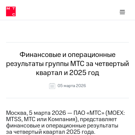
О
сторам и акционерам
Комплаенс и деловая этика
Устойчивое развитие
Медиа-центр
О МТС
О МТС
На главную
компании
О
компании
Стратегия
Стратегия
Все Новости
Карьера
в МТС
Карьера
в МТС
Пресс-
Финансовые и операционные
релизы
История
результаты группы МТС за четвертый
компании
МТС
квартал и 2025 год
о технологиях
Руководство
региона
05 марта 2026
Правовая
информация
Контакты
Москва, 5 марта 2026 — ПАО «МТС» (MOEX:
MTSS, МТС или Компания), представляет
Медиа-центр
финансовые и операционные результаты
Пресс-
за четвертый квартал 2025 года.
релизы