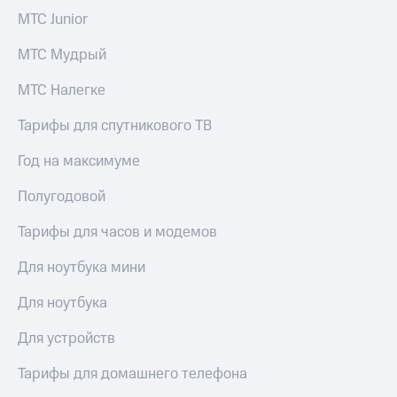
акций
МТС Junior
Дивиденды
Рынок
МТС Мудрый
облигаций
МТС Налегке
Описание
Еврооблигации-2023
Тарифы для спутникового ТВ
Уведомление
о
Год на максимуме
погашении
именных
облигаций
Полугодовой
Другое
Тарифы для часов и модемов
Регистратор
Реквизиты
Для ноутбука мини
Контакты
йчивое развитие
Для ноутбука
и деловая этика
На главную
Для устройств
Тарифы для домашнего телефона