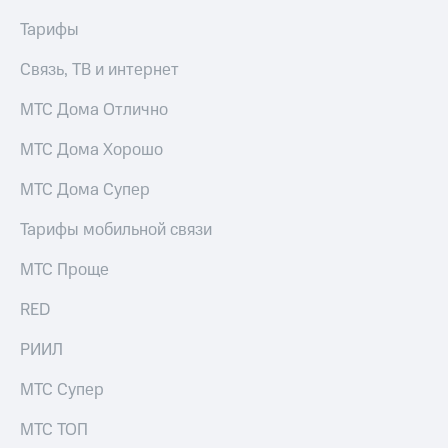
информации
Информация
Тарифы
акционерам
Документы
Связь, ТВ и интернет
ПАО
"МТС"
МТС Дома Отлично
Собрания
акционеров
МТС Дома Хорошо
Личный
кабинет
МТС Дома Супер
акционера
Акционерный
Тарифы мобильной связи
капитал
Контроль
МТС Проще
и
аудит
Рынок
RED
акций
РИИЛ
Описание
Программа
МТС Супер
приобретения
Порядок
МТС ТОП
выкупа