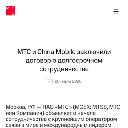
О
сторам и акционерам
Комплаенс и деловая этика
Устойчивое развитие
Медиа-центр
О МТС
О МТС
На главную
компании
О
компании
Стратегия
Стратегия
Все Новости
Карьера
в МТС
Карьера
в МТС
Пресс-
МТС и China Mobile заключили
релизы
История
договор о долгосрочном
компании
МТС
сотрудничестве
о технологиях
Руководство
региона
26 марта 2026
Правовая
информация
Контакты
Москва, РФ — ПАО «МТС» (MOEX: MTSS, МТС
или Компания) объявляет о начале
Медиа-центр
сотрудничества с крупнейшим оператором
Пресс-
связи в мире и международным лидером
релизы