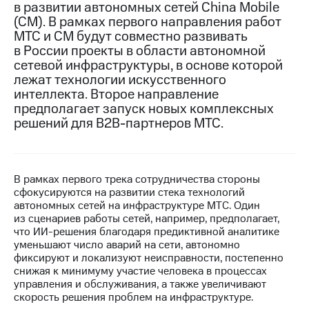
в развитии автономных сетей China Mobile
(CM). В рамках первого направления работ
МТС
МТС и CM будут совместно развивать
о технологиях
в России проекты в области автономной
Достижения
сетевой инфраструктуры, в основе которой
лежат технологии искусственного
Интервью
интеллекта. Второе направление
предполагает запуск новых комплексных
Финансовая
решений для B2B-партнеров МТС.
отчетность
Контакты
В рамках первого трека сотрудничества стороны
Пригласить
сфокусируются на развитии стека технологий
спикера
автономных сетей на инфраструктуре МТС. Один
из сценариев работы сетей, например, предполагает,
м и акционерам
что ИИ-решения благодаря предиктивной аналитике
Корпоративное
уменьшают число аварий на сети, автономно
управление
фиксируют и локализуют неисправности, постепенно
снижая к минимуму участие человека в процессах
Корпоративный
управления и обслуживания, а также увеличивают
секретарь
скорость решения проблем на инфраструктуре.
Раскрытие