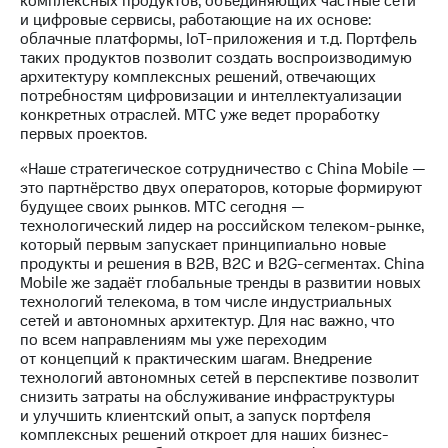
комплексных продуктов, объединяющих частные сети
акций
и цифровые сервисы, работающие на их основе:
Дивиденды
облачные платформы, IoT-приложения и т.д. Портфель
Рынок
таких продуктов позволит создать воспроизводимую
облигаций
архитектуру комплексных решений, отвечающих
потребностям цифровизации и интеллектуализации
Описание
конкретных отраслей. МТС уже ведет проработку
Еврооблигации-2023
первых проектов.
Уведомление
о
«Наше стратегическое сотрудничество с China Mobile —
погашении
это партнёрство двух операторов, которые формируют
именных
будущее своих рынков. МТС сегодня —
облигаций
технологический лидер на российском телеком-рынке,
Другое
который первым запускает принципиально новые
продукты и решения в B2B, B2C и B2G-сегментах. China
Регистратор
Mobile же задаёт глобальные тренды в развитии новых
Реквизиты
технологий телекома, в том числе индустриальных
Контакты
сетей и автономных архитектур. Для нас важно, что
йчивое развитие
по всем направлениям мы уже переходим
и деловая этика
от концепций к практическим шагам. Внедрение
На главную
технологий автономных сетей в перспективе позволит
снизить затраты на обслуживание инфраструктуры
и улучшить клиентский опыт, а запуск портфеля
комплексных решений откроет для наших бизнес-