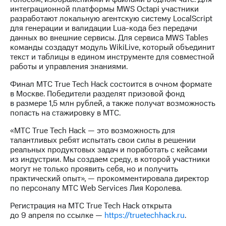
информации
интеграционной платформы MWS Octapi участники
Информация
разработают локальную агентскую систему LocalScript
акционерам
для генерации и валидации Lua-кода без передачи
Документы
данных во внешние сервисы. Для сервиса MWS Tables
ПАО
команды создадут модуль WikiLive, который объединит
"МТС"
текст и таблицы в едином инструменте для совместной
Собрания
работы и управления знаниями.
акционеров
Личный
Финал МТС True Tech Hack состоится в очном формате
кабинет
в Москве. Победители разделят призовой фонд
акционера
в размере 1,5 млн рублей, а также получат возможность
Акционерный
попасть на стажировку в МТС.
капитал
Контроль
«МТС True Tech Hack — это возможность для
и
талантливых ребят испытать свои силы в решении
аудит
реальных продуктовых задач и поработать с кейсами
Рынок
из индустрии. Мы создаем среду, в которой участники
акций
могут не только проявить себя, но и получить
практический опыт», — прокомментировала директор
Описание
по персоналу МТС Web Services Лия Королева.
Программа
приобретения
Регистрация на МТС True Tech Hack открыта
Порядок
до 9 апреля по ссылке —
https://truetechhack.ru
.
выкупа