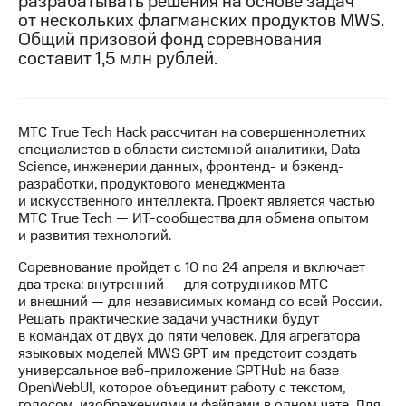
разрабатывать решения на основе задач
от нескольких флагманских продуктов MWS.
МТС
Общий призовой фонд соревнования
о технологиях
составит 1,5 млн рублей.
Достижения
Интервью
МТС True Tech Hack рассчитан на совершеннолетних
специалистов в области системной аналитики, Data
Финансовая
Science, инженерии данных, фронтенд- и бэкенд-
отчетность
разработки, продуктового менеджмента
и искусственного интеллекта. Проект является частью
Контакты
МТС True Tech — ИТ-сообщества для обмена опытом
и развития технологий.
Пригласить
спикера
Соревнование пройдет с 10 по 24 апреля и включает
два трека: внутренний — для сотрудников МТС
м и акционерам
и внешний — для независимых команд со всей России.
Корпоративное
Решать практические задачи участники будут
управление
в командах от двух до пяти человек. Для агрегатора
языковых моделей MWS GPT им предстоит создать
Корпоративный
универсальное веб-приложение GPTHub на базе
секретарь
OpenWebUI, которое объединит работу с текстом,
Раскрытие
голосом, изображениями и файлами в одном чате. Для