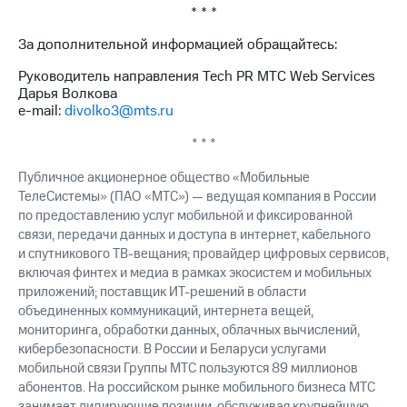
акций
* * *
Дивиденды
За дополнительной информацией обращайтесь:
Рынок
облигаций
Руководитель направления Tech PR МТС Web Services
Дарья Волкова
Описание
e-mail:
divolko3@mts.ru
Еврооблигации-2023
Уведомление
* * *
о
погашении
Публичное акционерное общество «Мобильные
именных
ТелеСистемы» (ПАО «МТС») — ведущая компания в России
облигаций
по предоставлению услуг мобильной и фиксированной
Другое
связи, передачи данных и доступа в интернет, кабельного
Регистратор
и спутникового ТВ-вещания; провайдер цифровых сервисов,
Реквизиты
включая финтех и медиа в рамках экосистем и мобильных
Контакты
приложений; поставщик ИТ-решений в области
йчивое развитие
объединенных коммуникаций, интернета вещей,
и деловая этика
мониторинга, обработки данных, облачных вычислений,
На главную
кибербезопасности. В России и Беларуси услугами
мобильной связи Группы МТС пользуются 89 миллионов
абонентов. На российском рынке мобильного бизнеса МТС
занимает лидирующие позиции, обслуживая крупнейшую