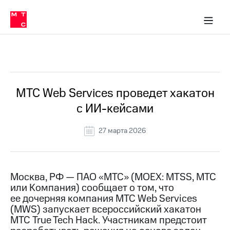
О
сторам и акционерам
Комплаенс и деловая этика
Устойчивое развитие
Медиа-центр
О МТС
О МТС
На главную
компании
О
компании
Стратегия
Стратегия
Все Новости
Карьера
в МТС
Карьера
в МТС
Пресс-
МТС Web Services проведет хакатон
релизы
История
с ИИ-кейсами
компании
МТС
о технологиях
Руководство
27 марта 2026
региона
Правовая
информация
Москва, РФ — ПАО «МТС» (MOEX: MTSS, МТС
или Компания) сообщает о том, что
Контакты
ее дочерняя компания МТС Web Services
(MWS) запускает всероссийский хакатон
Медиа-центр
Пресс-
МТС True Tech Hack. Участникам предстоит
релизы