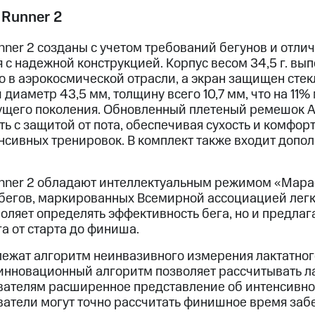
Runner 2
ner 2 созданы с учетом требований бегунов и отл
с надежной конструкцией. Корпус весом 34,5 г. вып
 в аэрокосмической отрасли, а экран защищен стекл
диаметр 43,5 мм, толщину всего 10,7 мм, что на 11%
ущего поколения. Обновленный плетеный ремешок Ai
ь с защитой от пота, обеспечивая сухость и комфор
нсивных тренировок. В комплект также входит доп
ner 2 обладают интеллектуальным режимом «Мараф
бегов, маркированных Всемирной ассоциацией легк
оляет определять эффективность бега, но и предлаг
а от старта до финиша.
 лежат алгоритм неинвазивного измерения лактатног
 инновационный алгоритм позволяет рассчитывать ла
вателям расширенное представление об интенсивно
ватели могут точно рассчитать финишное время забе