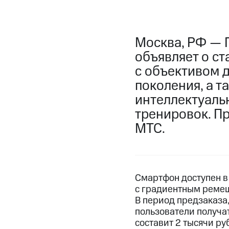
Москва, РФ — 
объявляет о с
с объективом 
поколения, а т
интеллектуаль
тренировок. П
МТС.
Смартфон доступен в
с градиентным ремеш
В период предзаказа,
пользователи получат
составит 2 тысячи ру