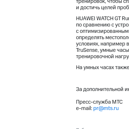
тренировок, чтобы с
и достичь целей про
HUAWEI WATCH GT Run
по сравнению с устр
с оптимизированным 
определять местопол
условиях, например в
TruSense, умные час
тренировочной нагру
На умных часах такж
За дополнительной 
Пресс-служба МТС
e-mail:
pr@mts.ru