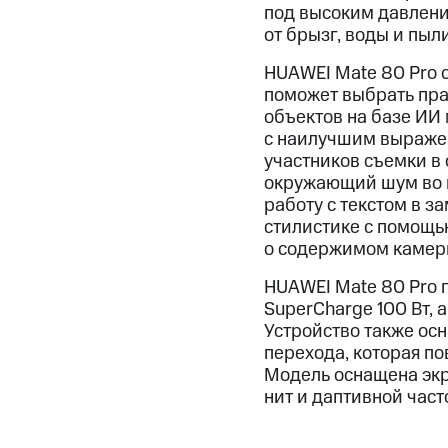
под высоким давлени
от брызг, воды и пыли
HUAWEI Mate 80 Pro 
поможет выбрать пра
объектов на базе ИИ
с наилучшим выражен
участников съемки в
окружающий шум во в
работу с текстом в з
стилистике с помощь
о содержимом камер
HUAWEI Mate 80 Pro 
SuperCharge 100 Вт, 
Устройство также ос
перехода, которая п
Модель оснащена экр
нит и даптивной част