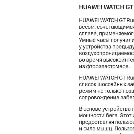
HUAWEI WATCH GT 
HUAWEI WATCH GT Run
весом, сочетающимся 
сплава, применяемого
Умные часы получили 
у устройства предыд
воздухопроницаемост
во время высокоинте
из фторэластомера.
HUAWEI WATCH GT Run
список шоссейных за
режим не только позв
сопровождение забег
В основе устройства
мощности бега. Этот
предоставляя пользо
и силе мышц. Пользо