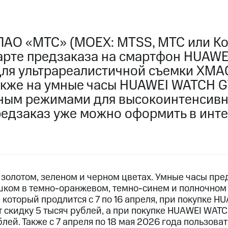
ПАО «МТС» (MOEX: MTSS, МТС или К
тарте предзаказа на смартфон HUAWE
для ультрареалистичной съемки XMA
акже на умные часы HUAWEI WATCH GT
ным режимами для высокоинтенсив
редзаказ уже можно оформить в инт
 золотом, зеленом и черном цветах. Умные часы пр
ком в темно-оранжевом, темно-синем и полночном 
 который продлится с 7 по 16 апреля, при покупке H
 скидку 5 тысяч рублей, а при покупке HUAWEI WATC
блей. Также с 7 апреля по 18 мая 2026 года пользова