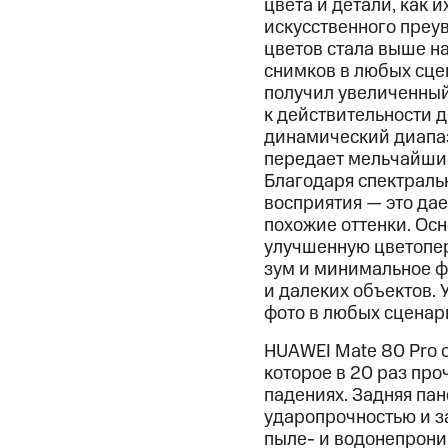
цвета и детали, как и
искусственного преу
цветов стала выше н
снимков в любых сце
получил увеличенный
к действительности 
динамический диапа
передает мельчайшие
Благодаря спектраль
восприятия — это да
похожие оттенки. Ос
улучшенную цветопер
зум и минимальное фо
и далеких объектов.
фото в любых сценар
HUAWEI Mate 80 Pro о
которое в 20 раз пр
падениях. Задняя пан
ударопрочностью и за
пыле- и водонепрониц