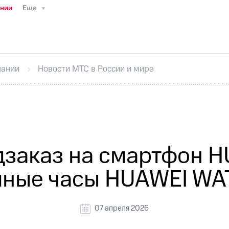
ании
Еще
ТС
Пресс-релизы
МТС о технологиях
ТС
История компании
Руководство региона
Правова
стижения
Интервью
Финансовая отчетность
Конта
пании
Новости МТС в России и мире
тивный секретарь
Раскрытие информации
Информа
ный кабинет акционера
Акционерный капитал
Конт
Порядок выкупа акций
Дивиденды
Рынок облигаци
 погашении именных облигаций
Другое
Регистрато
заказ на смартфон H
мные часы HUAWEI WA
07 апреля 2026