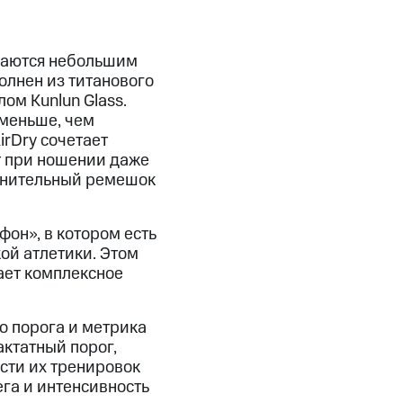
ичаются небольшим
олнен из титанового
ом Kunlun Glass.
 меньше, чем
rDry сочетает
т при ношении даже
олнительный ремешок
он», в котором есть
ой атлетики. Этом
ает комплексное
о порога и метрика
ктатный порог,
сти их тренировок
га и интенсивность