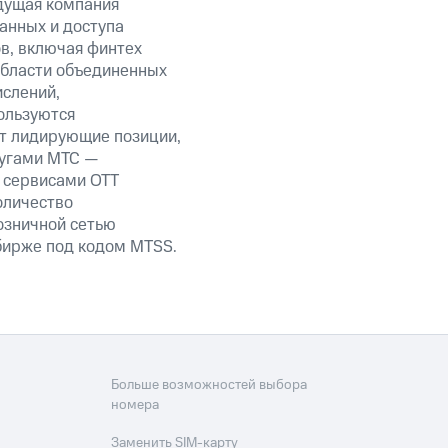
дущая компания
анных и доступа
ов, включая финтех
области объединенных
ислений,
ользуются
ет лидирующие позиции,
лугами МТС —
, сервисами OTT
оличество
озничной сетью
 бирже под кодом MTSS.
Больше возможностей выбора
номера
Заменить SIM-карту