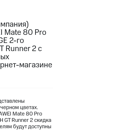
омпания)
I Mate 80 Pro
GE 2-го
 Runner 2 с
ных
ернет-магазине
едставлены
черном цветах.
UAWEI Mate 80 Pro
H GT Runner 2 скидка
телям будут доступны