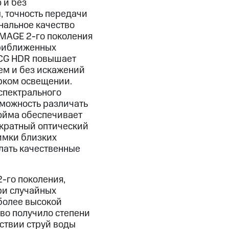
 и без
, точность передачи
нальное качество
XMAGE 2-го поколения
приближенных
DCG HDR повышает
ем и без искажений
ярком освещении.
спектрального
зможность различать
дюйма обеспечивает
кратный оптический
нимки близких
лать качественные
2-го поколения,
ри случайных
 более высокой
тво получило степени
йствии струй воды