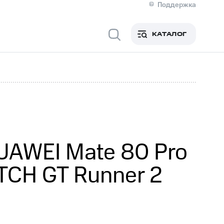
Поддержка
О МТС
я информация
Контакты
КАТАЛОГ
Медиа-центр
кты
Пригласить спикера
Инвесторам и акционерам
ция акционерам
Документы
роль и аудит
Рынок акций
й
Описание
р
Реквизиты
Контакты
Устойчивое развитие
Комплаенс и деловая этика
На главную
UAWEI Mate 80 Pro
TCH GT Runner 2