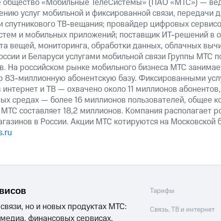
е общество «Мобильные ТелеСистемы» (ПАО «МТС») — ве
ению услуг мобильной и фиксированной связи, передачи д
 и спутникового ТВ-вещания; провайдер цифровых сервис
истем и мобильных приложений; поставщик ИТ-решений в 
та вещей, мониторинга, обработки данных, облачных выч
оссии и Беларуси услугами мобильной связи Группы МТС п
в. На российском рынке мобильного бизнеса МТС занима
ю 83-миллионную абонентскую базу. Фиксированными ус
 интернет и ТВ — охвачено около 11 миллионов абонентов
ных средах — более 16 миллионов пользователей, общее к
 МТС составляет 18,2 миллионов. Компания располагает р
магазинов в России. Акции МТС котируются на Московской
.ru
рвисов
Тарифы
 связи, но и новых продуктах МТС:
Связь, ТВ и интернет
 медиа, финансовых сервисах,