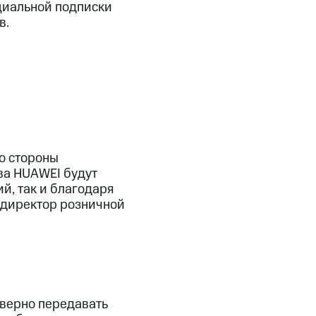
циальной подписки
в.
о стороны
ва HUAWEI будут
й, так и благодаря
 директор розничной
оверно передавать