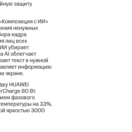
ойную защиту
«Композиция с ИИ»
ления ненужных
бора кадра
я лиц всех
 ИИ убирает
 AI облегчает
вает текст в нужной
ставляет информацию
а экране.
ядку HUAWEI
rCharge 80 Вт.
нием фазового
температуры на 33%.
ой яркостью 3000