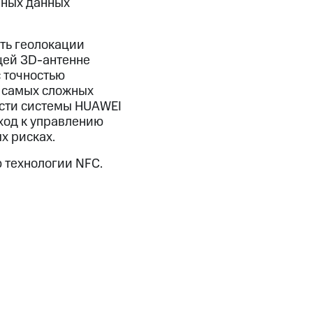
чных данных
ть геолокации
щей 3D-антенне
 точностью
 самых сложных
ости системы HUAWEI
ход к управлению
х рисках.
 технологии NFC.