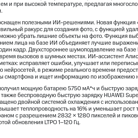
ем и при высокой температуре, предлагая многосл
.
оснащен полезными ИИ-решениями. Новая функция 
вильный ракурс для создания фото, с функцией уда
 можно убрать лишние объекты на фото. Функция вы
ием лица на базе ИИ объединяет лучшие выражени
 один кадр. Двухстороннее шумоподавление на базе
ремя вызовов в шумных местах. ИИ-ассистент Алиса
аметках: исправляет ошибки, улучшает или переписы
ю нейросетей, в режиме реального времени предо
ы смартфона и ищет информацию по изображению н
получил мощную батарею 5750 мА*ч и быструю зар
а также беспроводную быструю зарядку HUAWEI Supe
нащено двойной системой охлаждения с использова
овышает теплопроводность на 16% и уменьшает рост 
аном с разрешением 2832 × 1280 пикселей и пиков
отой обновления LTPO 1–120 Гц.