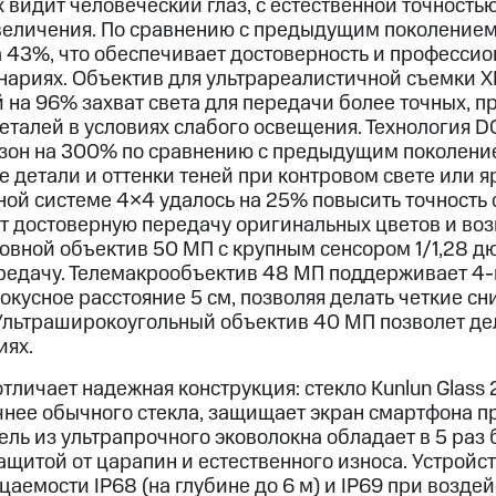
х видит человеческий глаз, с естественной точностью
величения. По сравнению с предыдущим поколением
а 43%, что обеспечивает достоверность и профессио
нариях. Объектив для ультрареалистичной съемки 
 на 96% захват света для передачи более точных, 
деталей в условиях слабого освещения. Технология 
зон на 300% по сравнению с предыдущим поколени
 детали и оттенки теней при контровом свете или 
ной системе 4×4 удалось на 25% повысить точность 
ет достоверную передачу оригинальных цветов и во
новной объектив 50 МП с крупным сенсором 1/1,28 
едачу. Телемакрообъектив 48 МП поддерживает 4-
кусное расстояние 5 см, позволяя делать четкие с
 Ультраширокоугольный объектив 40 МП позволет де
иях.
тличает надежная конструкция: стекло Kunlun Glass 
очнее обычного стекла, защищает экран смартфона п
ель из ультрапрочного эковолокна обладает в 5 раз
щитой от царапин и естественного износа. Устройс
аемости IP68 (на глубине до 6 м) и IP69 при возде