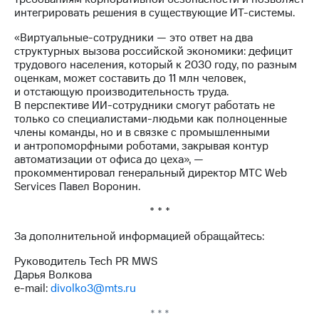
акций
интегрировать решения в существующие ИТ-системы.
Дивиденды
Рынок
«Виртуальные-сотрудники — это ответ на два
облигаций
структурных вызова российской экономики: дефицит
трудового населения, который к 2030 году, по разным
Описание
оценкам, может составить до 11 млн человек,
Еврооблигации-2023
и отстающую производительность труда.
Уведомление
В перспективе ИИ-сотрудники смогут работать не
о
только со специалистами-людьми как полноценные
погашении
члены команды, но и в связке с промышленными
именных
и антропоморфными роботами, закрывая контур
облигаций
автоматизации от офиса до цеха», —
Другое
прокомментировал генеральный директор МТС Web
Services Павел Воронин.
Регистратор
Реквизиты
* * *
Контакты
За дополнительной информацией обращайтесь:
йчивое развитие
и деловая этика
Руководитель Tech PR MWS
На главную
Дарья Волкова
e-mail:
divolko3@mts.ru
* * *