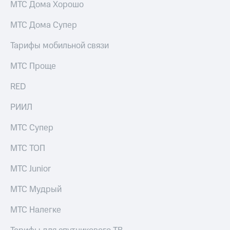
МТС Дома Хорошо
МТС Дома Супер
Тарифы мобильной связи
МТС Проще
RED
РИИЛ
МТС Супер
МТС ТОП
МТС Junior
МТС Мудрый
МТС Налегке