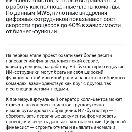
ИИ-специалистов, которые встраиваются
в работу как полноценные члены команды.
МТС
По данным MWS, пилотные внедрения
о технологиях
цифровых сотрудников показывают рост
скорости процессов до 40% в зависимости
Достижения
от бизнес-функции.
Интервью
Финансовая
отчетность
На первом этапе проект охватывает более десяти
направлений: финансы, клиентский сервис,
Контакты
юриспруденцию, разработку, HR, бухгалтерию и другие.
ИИ-сотрудники могут брать на себя широкий
Пригласить
функционал той или иной роли и работать в гибридных
спикера
командах, взаимодействуя как друг с другом, так
и со специалистами-людьми.
м и акционерам
К примеру, виртуальный оператор колл-центра может
Корпоративное
отвечать на вопросы клиентов круглосуточно
управление
и маршрутизировать обращения. ИИ-бухгалтер —
обрабатывать первичные документы, формировать
Корпоративный
проводки и сверять данные с контрагентами. Цифровой
секретарь
финансист — строить отчеты и выявлять аномалии
Раскрытие