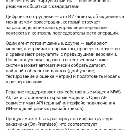
в показателях. Виртуальный HR — анализировать
информации
резюме и общаться с кандидатами.
Информация
акционерам
Цифровые сотрудники — это ИИ-агенты, объединенные
Документы
механизмом оркестрации, который отвечает
ПАО
за распределение задач, управление передачей
"МТС"
контекста и контроль последовательности операций.
Собрания
акционеров
Один агент готовит данные, другие — выбирают
Личный
модели, настраивают параметры, проверяют качество
кабинет
и сравнивают результаты с предыдущими версиями.
акционера
После получения задачи на естественном языке
Акционерный
система может автоматически собрать датасет,
капитал
пайплайн обработки данных (дообучение,
Контроль
тестирование и оценка метрик) и подготовить модель
и
к развертыванию.
аудит
Рынок
Решение поддерживает как собственные модели MWS
акций
AI, так и сторонние открытые модели с Open AI-
совместимым API (единый интерфейс подключения
Описание
ИИ-моделей разных разработчиков).
Программа
приобретения
Продукт может быть развернут на инфраструктуре
Порядок
заказчика (On-Premises), что соответствует
выкупа
требованиям корпоративной безопасности и позволяет