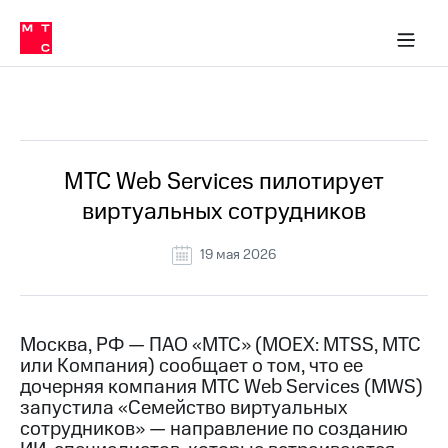
О
сторам и акционерам
Комплаенс и деловая этика
Устойчивое развитие
Медиа-центр
О МТС
О МТС
На главную
компании
О
компании
Стратегия
Стратегия
Все Новости
Карьера
в МТС
Карьера
в МТС
Пресс-
МТС Web Services пилотирует
релизы
История
виртуальных сотрудников
компании
МТС
о технологиях
Руководство
19 мая 2026
региона
Правовая
информация
Москва, РФ — ПАО «МТС» (MOEX: MTSS, МТС
или Компания) сообщает о том, что ее
Контакты
дочерняя компания МТС Web Services (MWS)
запустила «Семейство виртуальных
Медиа-центр
Пресс-
сотрудников» — направление по созданию
релизы