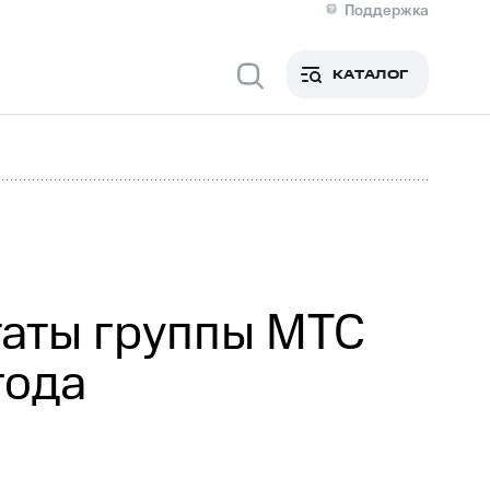
Поддержка
О МТС
я информация
Контакты
КАТАЛОГ
Медиа-центр
кты
Пригласить спикера
Инвесторам и акционерам
ция акционерам
Документы
роль и аудит
Рынок акций
й
Описание
р
Реквизиты
Контакты
Устойчивое развитие
Комплаенс и деловая этика
На главную
таты группы МТС
года