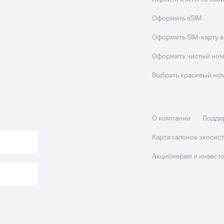
Оформить eSIM
Оформить SIM-карту в
Оформить чистый но
Выбрать красивый но
О компании
Подде
Карта салонов экоси
Акционерам и инвест