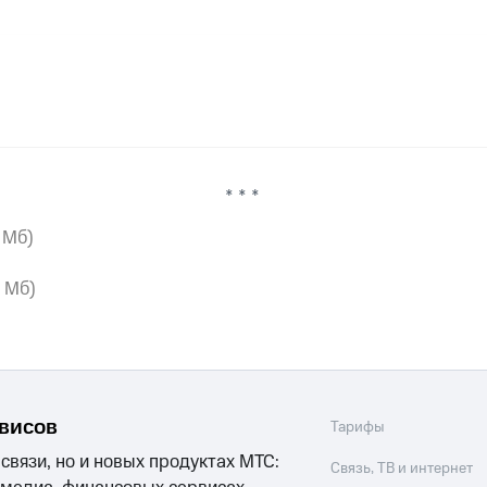
* * *
3 Мб)
6 Мб)
рвисов
Тарифы
 связи, но и новых продуктах МТС:
Связь, ТВ и интернет