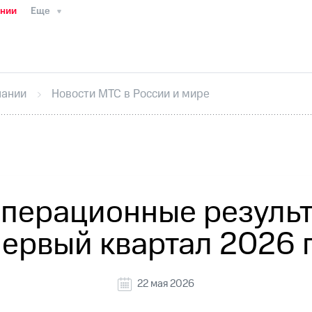
ании
Еще
ТС
Пресс-релизы
МТС о технологиях
ТС
История компании
Руководство региона
Правова
стижения
Интервью
Финансовая отчетность
Конта
пании
Новости МТС в России и мире
тивный секретарь
Раскрытие информации
Информа
ный кабинет акционера
Акционерный капитал
Конт
Порядок выкупа акций
Дивиденды
Рынок облигаци
 погашении именных облигаций
Другое
Регистрато
перационные резуль
первый квартал 2026 
22 мая 2026