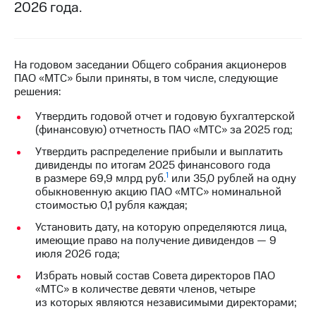
2026 года.
МТС
о технологиях
Достижения
На годовом заседании Общего собрания акционеров
ПАО «МТС» были приняты, в том числе, следующие
Интервью
решения:
Утвердить годовой отчет и годовую бухгалтерской
Финансовая
(финансовую) отчетность ПАО «МТС» за 2025 год;
отчетность
Утвердить распределение прибыли и выплатить
Контакты
дивиденды по итогам 2025 финансового года
1
в размере 69,9 млрд руб.
или 35,0 рублей на одну
Пригласить
обыкновенную акцию ПАО «МТС» номинальной
спикера
стоимостью 0,1 рубля каждая;
м и акционерам
Установить дату, на которую определяются лица,
Корпоративное
имеющие право на получение дивидендов — 9
управление
июля 2026 года;
Избрать новый состав Совета директоров ПАО
Корпоративный
«МТС» в количестве девяти членов, четыре
секретарь
из которых являются независимыми директорами;
Раскрытие