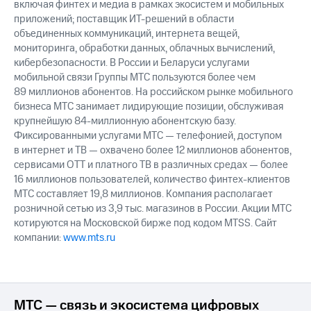
включая финтех и медиа в рамках экосистем и мобильных
акций
приложений; поставщик ИТ-решений в области
Дивиденды
объединенных коммуникаций, интернета вещей,
Рынок
облигаций
мониторинга, обработки данных, облачных вычислений,
кибербезопасности. В России и Беларуси услугами
Описание
мобильной связи Группы МТС пользуются более чем
Еврооблигации-2023
89 миллионов абонентов. На российском рынке мобильного
Уведомление
бизнеса МТС занимает лидирующие позиции, обслуживая
о
крупнейшую 84-миллионную абонентскую базу.
погашении
Фиксированными услугами МТС — телефонией, доступом
именных
в интернет и ТВ — охвачено более 12 миллионов абонентов,
облигаций
сервисами OTT и платного ТВ в различных средах — более
Другое
16 миллионов пользователей, количество финтех-клиентов
Регистратор
МТС составляет 19,8 миллионов. Компания располагает
Реквизиты
розничной сетью из 3,9 тыс. магазинов в России. Акции МТС
Контакты
котируются на Московской бирже под кодом MTSS. Сайт
йчивое развитие
компании:
www.mts.ru
и деловая этика
На главную
МТС — связь и экосистема цифровых