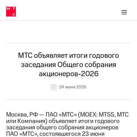
О
сторам и акционерам
Комплаенс и деловая этика
Устойчивое развитие
Медиа-центр
О МТС
О МТС
На главную
компании
О
компании
Стратегия
Стратегия
Все Новости
Карьера
в МТС
Карьера
в МТС
Пресс-
МТС объявляет итоги годового
релизы
История
заседания Общего собрания
компании
МТС
акционеров-2026
о технологиях
Руководство
региона
24 июня 2026
Правовая
информация
Контакты
Москва, РФ — ПАО «МТС» (MOEX: MTSS, МТС
или Компания) объявляет итоги годового
Медиа-центр
заседания общего собрания акционеров
Пресс-
ПАО «МТС», состоявшегося 23 июня
релизы