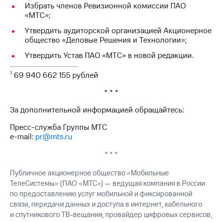
информации
Избрать членов Ревизионной комиссии ПАО
Информация
«МТС»;
акционерам
Документы
Утвердить аудиторской организацией Акционерное
ПАО
общество «Деловые Решения и Технологии»;
"МТС"
Утвердить Устав ПАО «МТС» в новой редакции.
Собрания
акционеров
1
69 940 662 155 рублей
Личный
кабинет
* * *
акционера
Акционерный
За дополнительной информацией обращайтесь:
капитал
Контроль
Пресс-служба Группы МТС
и
e-mail:
pr@mts.ru
аудит
Рынок
* * *
акций
Публичное акционерное общество «Мобильные
Описание
ТелеСистемы» (ПАО «МТС») — ведущая компания в России
Программа
по предоставлению услуг мобильной и фиксированной
приобретения
связи, передачи данных и доступа в интернет, кабельного
Порядок
и спутникового ТВ-вещания; провайдер цифровых сервисов,
выкупа