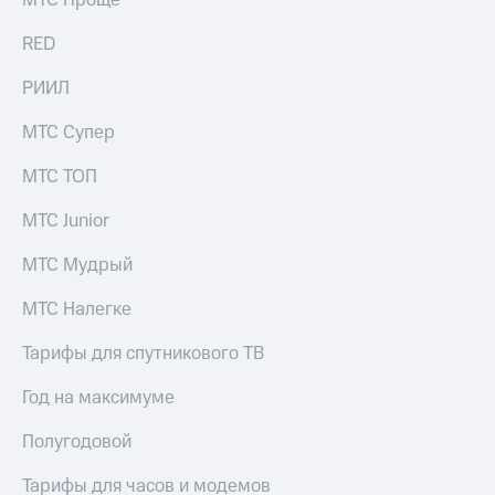
МТС Проще
RED
РИИЛ
МТС Супер
МТС ТОП
МТС Junior
МТС Мудрый
МТС Налегке
Тарифы для спутникового ТВ
Год на максимуме
Полугодовой
Тарифы для часов и модемов