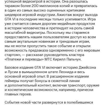
информации
успешной видеоигрой в истории. Она разошлась
Информация
тиражом более 200 миллионов копий и превратилась
акционерам
в один из самых высоко оцененных критиками
Документы
шедевров игровой индустрии. Ажиотаж вокруг выхода
ПАО
GTA VI в последние месяцы только усиливается. Игра
"МТС"
уже считается самым дорогим медийным продуктом
Собрания
в истории человечества и претендует на роль самой
акционеров
масштабной видеоигры. Поскольку мы стараемся
Личный
предоставлять нашим пользователям доступ ко всем
кабинет
самым акутальным новинкам и трендовым играм,
акционера
мы не могли пропустить такое событие и открыли
Акционерный
возможность предзаказа одновременно с его мировым
капитал
стартом», — рассказал руководитель кластера
Контроль
«Платежи и переводы» МТС Кирилл Пальчун.
и
Базовое издание GTA VI включает историю Джейсона
аудит
и Лусии в вымышленном штате Леонида и весь
Рынок
основной игровой опыт. В расширенном издании
акций
геймеры получат бонусы в сюжетной линии
и дополнительный контент, включая транспорт, оружие
Описание
и косметические возможности, например, прически
Программа
главных героев.
приобретения
Порядок
События новой части развернутся в полюбившемся
выкупа