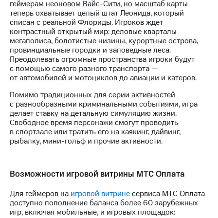
геймерам неоновом Вайс-Сити, но масштаб карты
акций
теперь охватывает целый штат Леонида, который
Дивиденды
списан с реальной Флориды. Игроков ждет
Рынок
контрастный открытый мир: деловые кварталы
облигаций
мегаполиса, болотистые низины, курортные острова,
провинциальные городки и заповедные леса.
Описание
Преодолевать огромные пространства игроки будут
Еврооблигации-2023
с помощью самого разного транспорта —
Уведомление
от автомобилей и мотоциклов до авиации и катеров.
о
погашении
Помимо традиционных для серии активностей
именных
с разнообразными криминальными событиями, игра
облигаций
делает ставку на детальную симуляцию жизни.
Другое
Свободное время персонажи смогут проводить
в спортзале или тратить его на каякинг, дайвинг,
Регистратор
рыбалку, мини-гольф и прочие активности.
Реквизиты
Контакты
йчивое развитие
и деловая этика
Возможности игровой витрины МТС Оплата
На главную
Для геймеров на
игровой витрине
сервиса МТС Оплата
доступно пополнение баланса более 60 зарубежных
игр, включая мобильные, и игровых площадок: