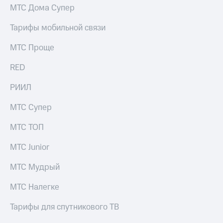
МТС Дома Супер
Тарифы мобильной связи
МТС Проще
RED
РИИЛ
МТС Супер
МТС ТОП
МТС Junior
МТС Мудрый
МТС Налегке
Тарифы для спутникового ТВ