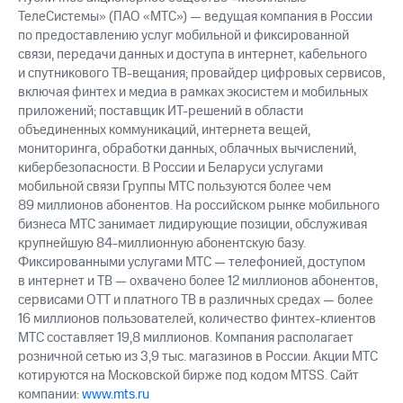
ТелеСистемы» (ПАО «МТС») — ведущая компания в России
по предоставлению услуг мобильной и фиксированной
связи, передачи данных и доступа в интернет, кабельного
и спутникового ТВ-вещания; провайдер цифровых сервисов,
включая финтех и медиа в рамках экосистем и мобильных
приложений; поставщик ИТ-решений в области
объединенных коммуникаций, интернета вещей,
мониторинга, обработки данных, облачных вычислений,
кибербезопасности. В России и Беларуси услугами
мобильной связи Группы МТС пользуются более чем
89 миллионов абонентов. На российском рынке мобильного
бизнеса МТС занимает лидирующие позиции, обслуживая
крупнейшую 84-миллионную абонентскую базу.
Фиксированными услугами МТС — телефонией, доступом
в интернет и ТВ — охвачено более 12 миллионов абонентов,
сервисами OTT и платного ТВ в различных средах — более
16 миллионов пользователей, количество финтех-клиентов
МТС составляет 19,8 миллионов. Компания располагает
розничной сетью из 3,9 тыс. магазинов в России. Акции МТС
котируются на Московской бирже под кодом MTSS. Сайт
компании:
www.mts.ru