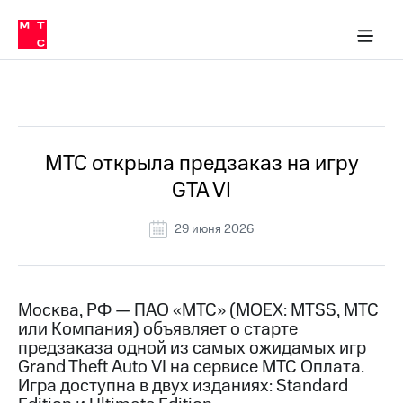
О
сторам и акционерам
Комплаенс и деловая этика
Устойчивое развитие
Медиа-центр
О МТС
О МТС
На главную
компании
О
компании
Стратегия
Стратегия
Все Новости
Карьера
в МТС
Карьера
в МТС
Пресс-
МТС открыла предзаказ на игру
релизы
История
GTA VI
компании
МТС
о технологиях
Руководство
29 июня 2026
региона
Правовая
информация
Москва, РФ — ПАО «МТС» (MOEX: MTSS, МТС
или Компания) объявляет о старте
Контакты
предзаказа одной из самых ожидамых игр
Grand Theft Auto VI на сервисе МТС Оплата.
Медиа-центр
Пресс-
Игра доступна в двух изданиях: Standard
релизы