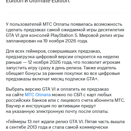
Edition и Ultimate Edition.
МТС
о технологиях
У пользователей МТС Оплаты появилась возможность
Достижения
сделать предзаказ самой ожидаемой игры десятилетия
GTA VI для консолей PlayStation 5. Мировой релиз игры
Интервью
запланирован на 19 ноября 2026 года.
Финансовая
Для всех геймеров, совершивших предзаказ,
отчетность
предзагрузка цифровой версии откроется на неделю
раньше — 12 ноября 2026 года, что позволит игрокам
Контакты
запустить игру сразу в день релиза. Также издатель
обещает бонусы за ранние покупки: во все цифровые
Пригласить
предзаказы включат месяц подписки GTA+.
спикера
Выбрать версию GTA VI и оплатить ее предзаказ
м и акционерам
на сайте
МТС Оплата
можно по СБП с карт любых
Корпоративное
российских банков или с лицевого счета абонента МТС.
управление
Ваучер и инструкция по активации придут
на указанную электронную почту после оплаты.
Корпоративный
секретарь
«Геймеры 13 лет ждали релиз GTA VI. Пятая часть вышла
Раскрытие
в сентябе 2013 года и стала самой коммерчески