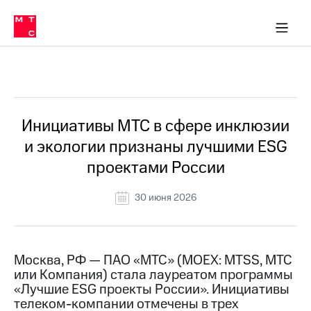
О
сторам и акционерам
Комплаенс и деловая этика
Устойчивое развитие
Медиа-центр
О МТС
О МТС
На главную
компании
О
компании
Стратегия
Стратегия
Все Новости
Карьера
в МТС
Карьера
в МТС
Пресс-
Инициативы МТС в сфере инклюзии
релизы
История
и экологии признаны лучшими ESG
компании
МТС
проектами России
о технологиях
Руководство
региона
30 июня 2026
Правовая
информация
Контакты
Москва, РФ — ПАО «МТС» (MOEX: MTSS, МТС
или Компания) стала лауреатом программы
Медиа-центр
«Лучшие ESG проекты России». Инициативы
Пресс-
телеком-компании отмечены в трех
релизы