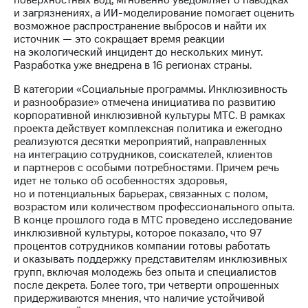
поверхностных вод, мгновенно уведомляет о паводках
информации
и загрязнениях, а ИИ-моделирование помогает оценить
Информация
возможное распространение выбросов и найти их
акционерам
источник — это сокращает время реакции
Документы
на экологический инцидент до нескольких минут.
ПАО
Разработка уже внедрена в 16 регионах страны.
"МТС"
Собрания
В категории «Социальные программы. Инклюзивность
акционеров
и разнообразие» отмечена инициатива по развитию
Личный
корпоративной инклюзивной культуры МТС. В рамках
кабинет
проекта действует комплексная политика и ежегодно
акционера
реализуются десятки мероприятий, направленных
Акционерный
на интеграцию сотрудников, соискателей, клиентов
капитал
и партнеров с особыми потребностями. Причем речь
Контроль
идет не только об особенностях здоровья,
и
но и потенциальных барьерах, связанных с полом,
аудит
возрастом или количеством профессионального опыта.
Рынок
В конце прошлого года в МТС проведено исследование
акций
инклюзивной культуры, которое показало, что 97
процентов сотрудников компании готовы работать
Описание
и оказывать поддержку представителям инклюзивных
Программа
групп, включая молодежь без опыта и специалистов
приобретения
после декрета. Более того, три четверти опрошенных
Порядок
придерживаются мнения, что наличие устойчивой
выкупа