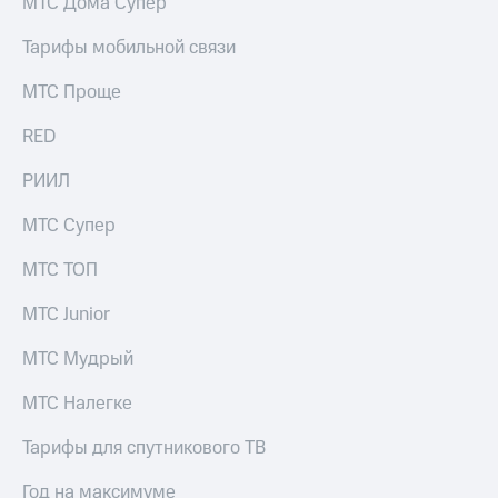
МТС Дома Супер
Тарифы мобильной связи
МТС Проще
RED
РИИЛ
МТС Супер
МТС ТОП
МТС Junior
МТС Мудрый
МТС Налегке
Тарифы для спутникового ТВ
Год на максимуме