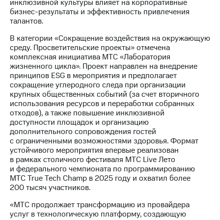
инклюзивной культуры влияет на корпоративные
акций
бизнес-результаты и эффективность привлечения
Дивиденды
талантов.
Рынок
облигаций
В категории «Сокращение воздействия на окружающую
среду. Просветительские проекты» отмечена
Описание
комплексная инициатива МТС «Лаборатория
Еврооблигации-2023
жизненного цикла». Проект направлен на внедрение
Уведомление
принципов ESG в мероприятия и предполагает
о
сокращение углеродного следа при организации
погашении
крупных общественных событий (за счет вторичного
именных
использования ресурсов и переработки собранных
облигаций
отходов), а также повышение инклюзивной
Другое
доступности площадок и организацию
дополнительного сопровождения гостей
Регистратор
с ограниченными возможностями здоровья. Формат
Реквизиты
устойчивого мероприятия впервые реализован
Контакты
в рамках столичного фестиваля МТС Live Лето
йчивое развитие
и федерального чемпионата по программированию
и деловая этика
МТС True Tech Champ в 2025 году и охватил более
На главную
200 тысяч участников.
«МТС продолжает трансформацию из провайдера
услуг в технологическую платформу, создающую