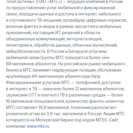
ТелеСистемы» (ПАО «МТС») — ведущая компания в России
по предоставлению услуг мобильной и фиксированной
связи, передачи данных и доступа в интернет, кабельного
и спутникового ТВ-вещания; провайдер цифровых сервисов,
включая финтех и медиа в рамках экосистем и мобильных
приложений; поставщик ИТ-решений в области
объединенных коммуникаций, интернета вещей,
мониторинга, обработки данных, облачных вычислений,
кибербезопасности. В России и Беларуси услугами
мобильной связи Группы МТС пользуются более чем
89 миллионов абонентов. На российском рынке мобильного
бизнеса МТС занимает лидирующие позиции, обслуживая
крупнейшую 84-миллионную абонентскую базу.
Фиксированными услугами МТС — телефонией, доступом
в интернет и ТВ — охвачено более 12 миллионов абонентов,
сервисами OTT и платного ТВ в различных средах — более
16 миллионов пользователей, количество финтех-клиентов
МТС составляет 19,8 миллионов. Компания располагает
розничной сетью из 3,9 тыс. магазинов в России. Акции МТС
котируются на Московской бирже под кодом MTSS. Сайт
компании:
www.mts.ru