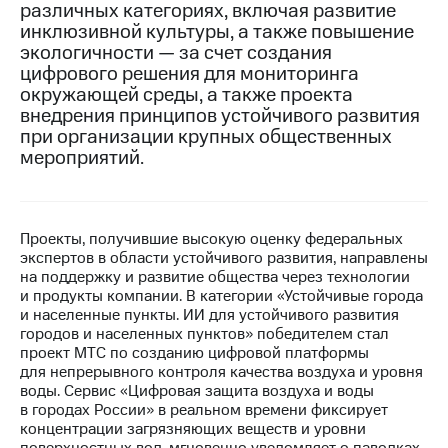
различных категориях, включая развитие
инклюзивной культуры, а также повышение
МТС
экологичности — за счет создания
о технологиях
цифрового решения для мониторинга
Достижения
окружающей среды, а также проекта
внедрения принципов устойчивого развития
Интервью
при организации крупных общественных
мероприятий.
Финансовая
отчетность
Контакты
Проекты, получившие высокую оценку федеральных
экспертов в области устойчивого развития, направлены
Пригласить
на поддержку и развитие общества через технологии
спикера
и продукты компании. В категории «Устойчивые города
и населенные пункты. ИИ для устойчивого развития
м и акционерам
городов и населенных пунктов» победителем стал
Корпоративное
проект МТС по созданию цифровой платформы
управление
для непрерывного контроля качества воздуха и уровня
воды. Сервис «Цифровая защита воздуха и воды
Корпоративный
в городах России» в реальном времени фиксирует
секретарь
концентрации загрязняющих веществ и уровни
Раскрытие