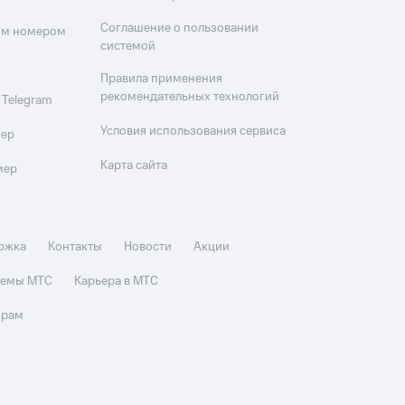
Соглашение о пользовании
оим номером
системой
Правила применения
рекомендательных технологий
 Telegram
Условия использования сервиса
мер
Карта сайта
мер
ржка
Контакты
Новости
Акции
стемы МТС
Карьера в МТС
орам