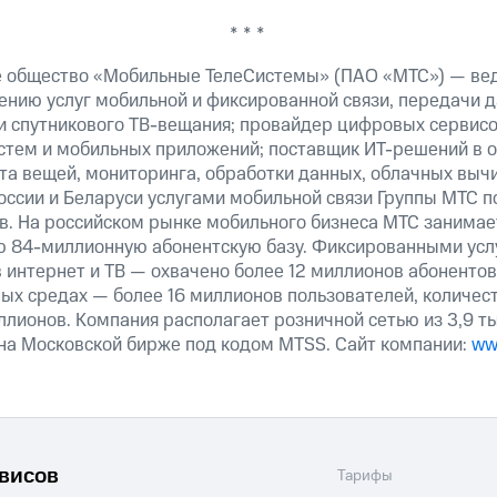
* * *
е общество «Мобильные ТелеСистемы» (ПАО «МТС») — ве
ению услуг мобильной и фиксированной связи, передачи д
 и спутникового ТВ-вещания; провайдер цифровых сервис
истем и мобильных приложений; поставщик ИТ-решений в 
та вещей, мониторинга, обработки данных, облачных выч
оссии и Беларуси услугами мобильной связи Группы МТС п
в. На российском рынке мобильного бизнеса МТС занима
ю 84-миллионную абонентскую базу. Фиксированными ус
 интернет и ТВ — охвачено более 12 миллионов абонентов
ных средах — более 16 миллионов пользователей, количес
ллионов. Компания располагает розничной сетью из 3,9 ты
на Московской бирже под кодом MTSS. Сайт компании:
ww
рвисов
Тарифы