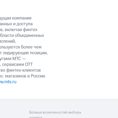
дущая компания
анных и доступа
ов, включая финтех
области объединенных
ислений,
ользуются более чем
ет лидирующие позиции,
лугами МТС —
, сервисами OTT
тво финтех-клиентов
с. магазинов в России.
w.mts.ru
Больше возможностей выбора
номера