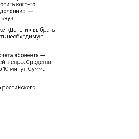
осить кого-то
тделении», —
ьчун.
ке «Деньги» выбрать
зать необходимую
счета абонента —
й в евро. Средства
 10 минут. Сумма
 российского