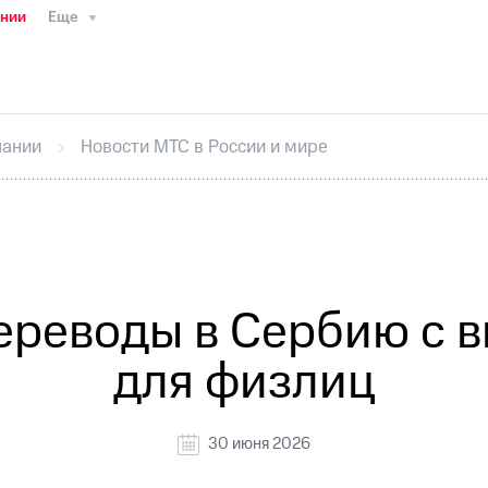
ании
Еще
ТС
Пресс-релизы
МТС о технологиях
ТС
История компании
Руководство региона
Правова
стижения
Интервью
Финансовая отчетность
Конта
пании
Новости МТС в России и мире
тивный секретарь
Раскрытие информации
Информа
ный кабинет акционера
Акционерный капитал
Конт
Порядок выкупа акций
Дивиденды
Рынок облигаци
 погашении именных облигаций
Другое
Регистрато
ереводы в Сербию с 
для физлиц
30 июня 2026