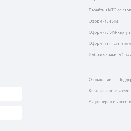
Перейти в МТС со св
Оформить eSIM
Оформить SIM-карту в
Оформить чистый но
Выбрать красивый но
О компании
Подде
Карта салонов экоси
Акционерам и инвест