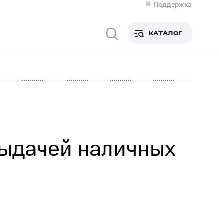
Поддержка
О МТС
я информация
Контакты
КАТАЛОГ
Медиа-центр
кты
Пригласить спикера
Инвесторам и акционерам
ция акционерам
Документы
роль и аудит
Рынок акций
й
Описание
р
Реквизиты
Контакты
Устойчивое развитие
Комплаенс и деловая этика
На главную
выдачей наличных