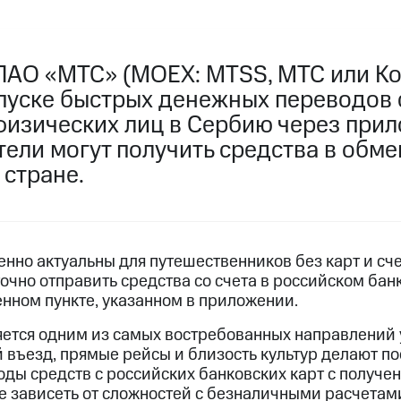
ПАО «МТС» (MOEX: MTSS, МТС или К
апуске быстрых денежных переводов 
физических лиц в Сербию через при
ели могут получить средства в обме
 стране.
енно актуальны для путешественников без карт и сч
точно отправить средства со счета в российском бан
енном пункте, указанном в приложении.
яется одним из самых востребованных направлений 
й въезд, прямые рейсы и близость культур делают п
оды средств с российских банковских карт с получе
е зависеть от сложностей с безналичными расчетам