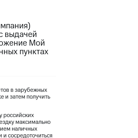
омпания)
с выдачей
ложение Мой
нных пунктах
етов в зарубежных
ке и затем получить
у российских
оездку максимально
нием наличных
и и сосредоточиться