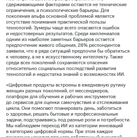
акций
сдерживающими факторами остаются не технические
Дивиденды
ограничения, а психологические барьеры. Для
Рынок
поколения альфа основной проблемой является
облигаций
отсутствие понимания практической пользы
технологий. Зумеры чаще всего опасаются ошибок
Описание
и недостоверных результатов. Среди миллениалов
Еврооблигации-2023
одним из наиболее заметных барьеров остается
Уведомление
предпочтение живого общения, 28% респондентов
о
заявили, что в ряде ситуаций предпочли бы обратиться
погашении
к человеку, а не к искусственному интеллекту. Также
именных
среди всех поколений сохраняются опасения
облигаций
относительно социальных последствий развития
Другое
технологий и недостатка знаний о возможностях ИИ.
Регистратор
«Цифровые продукты встроены в ежедневную рутину
Реквизиты
женщин разных поколений, от мессенджеров,
Контакты
платформ для обучения и рабочих инструментов
до сервисов для оценки самочувствия и отслеживания
йчивое развитие
цикла. Они помогают планировать день, заботиться
и деловая этика
о здоровье, решать бытовые и профессиональные
На главную
задачи, подстраиваясь под разные роли и потребности.
Мы наблюдаем переход ИИ из категории инноваций
в категорию цифровой нормы. При этом каждое