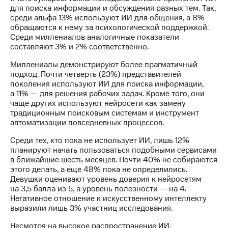
информации
для поиска информации и обсуждения разных тем. Так,
Информация
среди альфа 13% используют ИИ для общения, а 8%
акционерам
обращаются к нему за психологической поддержкой.
Документы
Среди миллениалов аналогичные показатели
ПАО
составляют 3% и 2% соответственно.
"МТС"
Собрания
Миллениалы демонстрируют более прагматичный
акционеров
подход. Почти четверть (23%) представителей
Личный
поколения используют ИИ для поиска информации,
кабинет
а 11% — для решения рабочих задач. Кроме того, они
акционера
чаще других используют нейросети как замену
Акционерный
традиционным поисковым системам и инструмент
капитал
автоматизации повседневных процессов.
Контроль
и
Среди тех, кто пока не использует ИИ, лишь 12%
аудит
планируют начать пользоваться подобными сервисами
Рынок
в ближайшие шесть месяцев. Почти 40% не собираются
акций
этого делать, а еще 48% пока не определились.
Девушки оценивают уровень доверия к нейросетям
Описание
на 3,5 балла из 5, а уровень полезности — на 4.
Программа
Негативное отношение к искусственному интеллекту
приобретения
выразили лишь 3% участниц исследования.
Порядок
выкупа
Несмотря на высокое распространение ИИ,