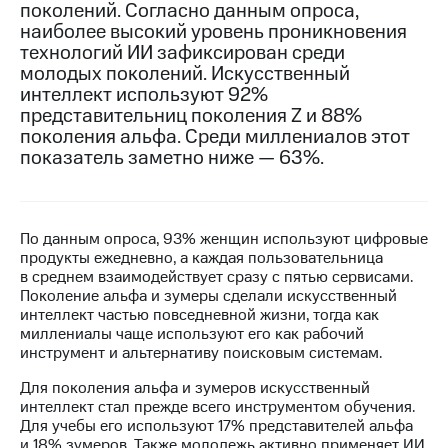
поколений. Согласно данным опроса,
наиболее высокий уровень проникновения
МТС
технологий ИИ зафиксирован среди
о технологиях
молодых поколений. Искусственный
Достижения
интеллект используют 92%
представительниц поколения Z и 88%
Интервью
поколения альфа. Среди миллениалов этот
показатель заметно ниже — 63%.
Финансовая
отчетность
Контакты
По данным опроса, 93% женщин используют цифровые
продукты ежедневно, а каждая пользовательница
Пригласить
в среднем взаимодействует сразу с пятью сервисами.
спикера
Поколение альфа и зумеры сделали искусственный
интеллект частью повседневной жизни, тогда как
м и акционерам
миллениалы чаще используют его как рабочий
Корпоративное
инструмент и альтернативу поисковым системам.
управление
Для поколения альфа и зумеров искусственный
Корпоративный
интеллект стал прежде всего инструментом обучения.
секретарь
Для учебы его используют 17% представителей альфа
Раскрытие
и 18% зумеров. Также молодежь активно применяет ИИ