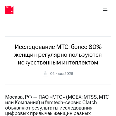
О
сторам и акционерам
Комплаенс и деловая этика
Устойчивое развитие
Медиа-центр
О МТС
О МТС
На главную
компании
О
компании
Стратегия
Стратегия
Все Новости
Карьера
в МТС
Карьера
в МТС
Пресс-
Исследование МТС: более 80%
релизы
История
женщин регулярно пользуются
компании
МТС
искусственным интеллектом
о технологиях
Руководство
региона
02 июля 2026
Правовая
информация
Контакты
Москва, РФ — ПАО «МТС» (MOEX: MTSS, МТС
или Компания) и femtech-сервис Clatch
Медиа-центр
объявляют результаты исследования
Пресс-
цифровых привычек женщин разных
релизы