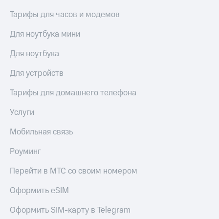
КИОН
Кино,
Тарифы для часов и модемов
Строки
музыка,
книги
Для ноутбука мини
Live
и не
только
Гудок
Для ноутбука
Безопасность
Мой
Для устройств
МТС
Финансы
Тарифы для домашнего телефона
Все
Детям
приложения
и родителям
Услуги
Инвестиции
Здоровье
Мобильная связь
и фитнес
Получайте
Роуминг
доход
Приложения
онлайн
от МТС
Перейти в МТС со своим номером
Страхование
Акции
Оформить eSIM
Покупка
Приложения
полисов
Оформить SIM-карту в Telegram
КИОН
онлайн