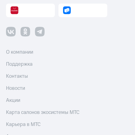
Оплата
по QR-
коду
за границей
тернет-магазин
Смартфоны
О компании
Наушники
и
Поддержка
колонки
Умные
Контакты
часы
и
Новости
трекеры
Акции
Умный
дом
Карта салонов экосистемы МТС
Планшеты
Карьера в МТС
Акции