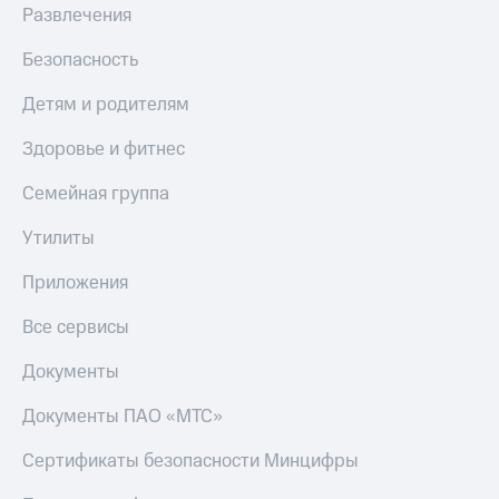
Развлечения
Тарифы
Покупка
RED,
полисов
Безопасность
РИИЛ
онлайн
и МТС Супер
Детям и родителям
дешевле
Скидка 30%
при оплате
на связь
Здоровье и фитнес
с карты
МТС Деньги
С картой
Семейная группа
МТС
Обзоры
Деньги
Утилиты
товаров
МТС
Скидки
Приложения
Накопления
до 40%
Откладывайте
Все сервисы
на смартфоны
деньги
и получайте
Документы
при
доход 15%
покупке
со связью
Документы ПАО «МТС»
Платежи
МТС
и
Сертификаты безопасности Минцифры
переводы