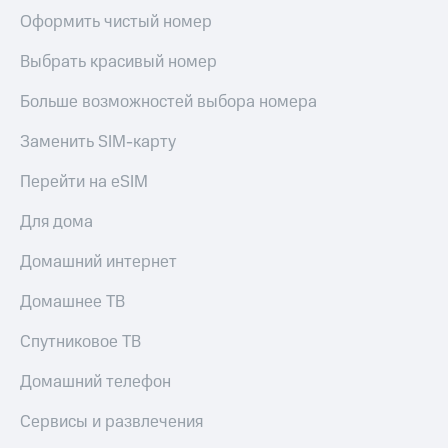
Оформить чистый номер
КИОН
Скидка 30%
Музыка
на связь
Выбрать красивый номер
КИОН
С картой
Больше возможностей выбора номера
Строки
МТС
Деньги
Live
Заменить SIM-карту
МТС
Гудок
Перейти на eSIM
Накопления
Мой
Откладывайте
Для дома
МТС
деньги
и получайте
Домашний интернет
Все
доход 15%
приложения
Домашнее ТВ
Акции
Финансы
Инвестиции
Условия
Спутниковое ТВ
пополнения
Получайте
Домашний телефон
доход
Скидка
онлайн
30%
Сервисы и развлечения
на связь
Страхование