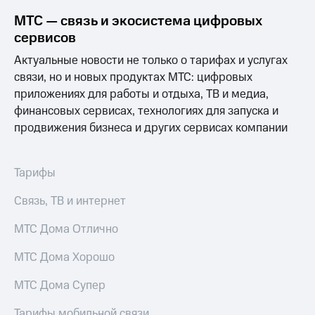
для дома
МТС — связь и экосистема цифровых
Услуги
290 ₽/
сервисов
мес
Акции
Актуальные новости не только о тарифах и услугах
МТС
связи, но и новых продуктах МТС: цифровых
Домашний
Premium
приложениях для работы и отдыха, ТВ и медиа,
интернет
финансовых сервисах, технологиях для запуска и
Подписка
Домашнее
продвижения бизнеса и других сервисах компании
на гигабайты
ТВ
интернета,
фильмы,
Спутниковое
музыка
Тарифы
ТВ
и многое
другое
Связь, ТВ и интернет
Домашний
телефон
Семейная
МТС Дома Отлично
группа
Перейти
МТС Дома Хорошо
в МТС
Скидка
со своим
на тарифы,
МТС Дома Супер
номером
общие
подписки
Поддержка
Тарифы мобильной связи
и услуги,