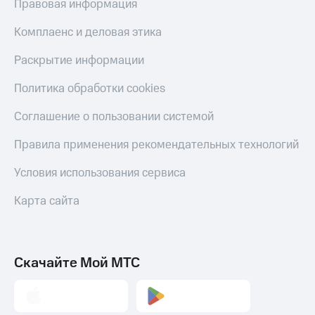
Правовая информация
Пополнить
номер
Комплаенс и деловая этика
МТС
Раскрытие информации
Настройки
автоплатежа
Политика обработки cookies
Пополнить
номер
Соглашение о пользовании системой
другого
оператора
Правила применения рекомендательных технологий
Оплата
Условия использования сервиса
интернета
и
Карта сайта
ТВ
Переводы
с
Скачайте Мой МТС
телефона
на карту
МТС Pay