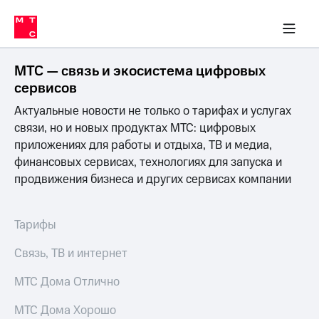
Перенести
ка 30% на связь
обильная связь
Сервисы и подписки
Интернет-магазин
Для дома
Скидка 30% на связь
Личные кабинеты
Финансы
Приложения
номер
ичные кабинеты
в МТС
Мобильная
связь
МТС — связь и экосистема цифровых
Тарифы
Интернет
сервисов
и
Актуальные новости не только о тарифах и услугах
ТВ
Услуги
связи, но и новых продуктах МТС: цифровых
Спутниковое
приложениях для работы и отдыха, ТВ и медиа,
ТВ
финансовых сервисах, технологиях для запуска и
Роуминг
продвижения бизнеса и других сервисах компании
МТС
Деньги
Личный
кабинет
Мобильная связь
Тарифы
Скачать
Перенести
приложение
номер
Связь, ТВ и интернет
Мой
в МТС
МТС
МТС Дома Отлично
Акции
Тарифы
МТС Дома Хорошо
Скидка 30%
Услуги