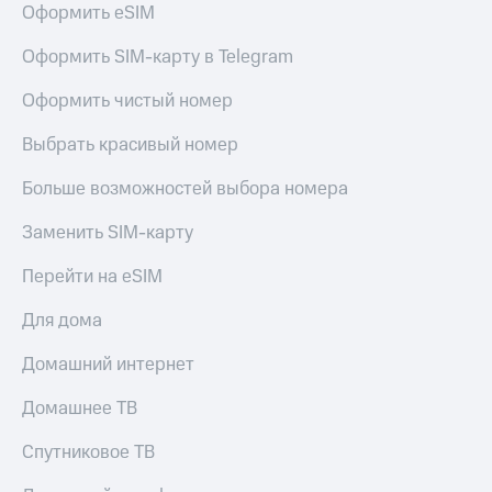
для дома
Оформить eSIM
Услуги
290 ₽/
Оформить SIM-карту в Telegram
мес
Акции
Оформить чистый номер
МТС
Домашний
Premium
Выбрать красивый номер
интернет
Подписка
Больше возможностей выбора номера
Домашнее
на гигабайты
ТВ
интернета,
Заменить SIM-карту
фильмы,
Спутниковое
музыка
Перейти на eSIM
ТВ
и многое
другое
Для дома
Домашний
телефон
Семейная
Домашний интернет
группа
Перейти
в МТС
Скидка
Домашнее ТВ
со своим
на тарифы,
номером
общие
Спутниковое ТВ
подписки
Поддержка
и услуги,