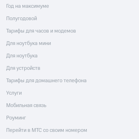
Интернет,
Выбрать
Год на максимуме
ТВ и телефон
красивый
для дома
номер
Полугодовой
Заменить
Услуги
SIM-
Тарифы для часов и модемов
карту
Личный
Для ноутбука мини
кабинет
Перейти
интернета
на
Для ноутбука
и
eSIM
ТВ
Для устройств
Личный
Для дома
кабинет
Выберите
Тарифы для домашнего телефона
спутникового
и подключите
ТВ
ТВ
Услуги
Скачать
с выгодным
приложение
тарифом
Мобильная связь
Мой
МТС
Роуминг
Акции
Тарифы
Интернет,
Перейти в МТС со своим номером
ТВ и телефон
Видеонаблюдение
для дома