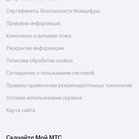
КИОН
Кино,
Строки
Сертификаты безопасности Минцифры
музыка,
книги
Live
и не
Правовая информация
только
Гудок
Комплаенс и деловая этика
Безопасность
Мой
Раскрытие информации
МТС
Финансы
Политика обработки cookies
Все
Детям
приложения
и родителям
Соглашение о пользовании системой
Инвестиции
Здоровье
Правила применения рекомендательных технологий
и фитнес
Получайте
Условия использования сервиса
доход
Приложения
онлайн
от МТС
Карта сайта
Страхование
Акции
Покупка
Приложения
полисов
КИОН
Скачайте Мой МТС
онлайн