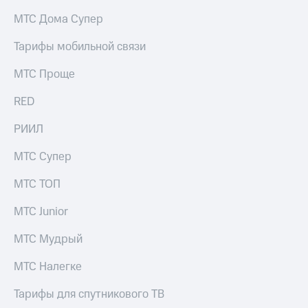
на связь
МТС Дома Супер
Роуминг
Тарифы
Тарифы мобильной связи
RED,
Семейная
РИИЛ
МТС Проще
группа
и МТС
Супер
RED
Заказать
дешевле
SIM-
при
карту
РИИЛ
оплате
с карты
Оформить
МТС
МТС Супер
eSIM
Деньги
МТС ТОП
SIM-
Выберите
карта
и подключите
МТС Junior
для
ТВ
иностранцев
с выгодным
МТС Мудрый
тарифом
Оформить
МТС Налегке
чистый
Тарифы
номер
Тарифы для спутникового ТВ