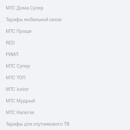
на связь
МТС Дома Супер
Роуминг
Тарифы
Тарифы мобильной связи
RED,
Семейная
РИИЛ
МТС Проще
группа
и МТС
Супер
RED
Заказать
дешевле
SIM-
при
карту
РИИЛ
оплате
с карты
Оформить
МТС
МТС Супер
eSIM
Деньги
МТС ТОП
SIM-
Выберите
карта
и подключите
МТС Junior
для
ТВ
иностранцев
с выгодным
МТС Мудрый
тарифом
Оформить
МТС Налегке
чистый
Тарифы
номер
Тарифы для спутникового ТВ