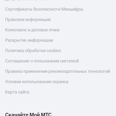
КИОН
Кино,
Строки
Сертификаты безопасности Минцифры
музыка,
книги
Live
и не
Правовая информация
только
Гудок
Комплаенс и деловая этика
Безопасность
Мой
Раскрытие информации
МТС
Финансы
Политика обработки cookies
Все
Детям
приложения
и родителям
Соглашение о пользовании системой
Инвестиции
Здоровье
Правила применения рекомендательных технологий
и фитнес
Получайте
Условия использования сервиса
доход
Приложения
онлайн
от МТС
Карта сайта
Страхование
Акции
Покупка
Приложения
полисов
КИОН
Скачайте Мой МТС
онлайн