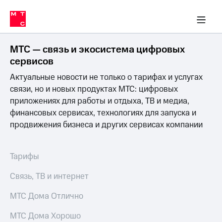
Перенести
ка 30% на связь
обильная связь
Сервисы и подписки
Интернет-магазин
Для дома
Скидка 30% на связь
Личные кабинеты
Финансы
Приложения
номер
ичные кабинеты
в МТС
Мобильная
связь
МТС — связь и экосистема цифровых
Тарифы
Интернет
сервисов
и
Актуальные новости не только о тарифах и услугах
ТВ
Услуги
связи, но и новых продуктах МТС: цифровых
Спутниковое
приложениях для работы и отдыха, ТВ и медиа,
ТВ
финансовых сервисах, технологиях для запуска и
Роуминг
продвижения бизнеса и других сервисах компании
МТС
Деньги
Личный
кабинет
Мобильная связь
Тарифы
Скачать
Перенести
приложение
номер
Связь, ТВ и интернет
Мой
в МТС
МТС
МТС Дома Отлично
Акции
Тарифы
МТС Дома Хорошо
Скидка 30%
Услуги