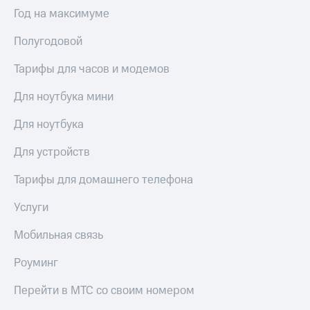
Интернет,
Выбрать
Год на максимуме
ТВ и телефон
красивый
для дома
номер
Полугодовой
Заменить
Услуги
SIM-
Тарифы для часов и модемов
карту
Личный
Для ноутбука мини
кабинет
Перейти
интернета
на
Для ноутбука
и
eSIM
ТВ
Для устройств
Личный
Для дома
кабинет
Выберите
Тарифы для домашнего телефона
спутникового
и подключите
ТВ
ТВ
Услуги
Скачать
с выгодным
приложение
тарифом
Мобильная связь
Мой
МТС
Роуминг
Акции
Тарифы
Интернет,
Перейти в МТС со своим номером
ТВ и телефон
Видеонаблюдение
для дома