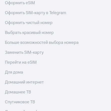
для дома
Оформить eSIM
Услуги
290 ₽/
Оформить SIM-карту в Telegram
мес
Акции
Оформить чистый номер
МТС
Домашний
Premium
Выбрать красивый номер
интернет
Подписка
Больше возможностей выбора номера
Домашнее
на гигабайты
ТВ
интернета,
Заменить SIM-карту
фильмы,
Спутниковое
музыка
Перейти на eSIM
ТВ
и многое
другое
Для дома
Домашний
телефон
Семейная
Домашний интернет
группа
Перейти
в МТС
Скидка
Домашнее ТВ
со своим
на тарифы,
номером
общие
Спутниковое ТВ
подписки
Поддержка
и услуги,