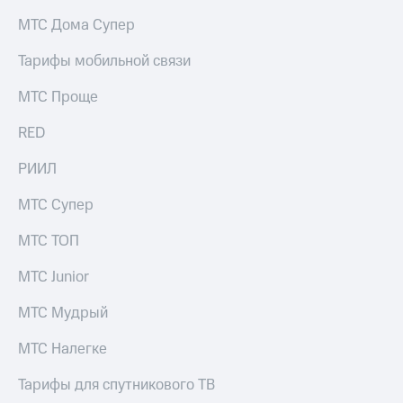
на связь
МТС Дома Супер
Роуминг
Тарифы
Тарифы мобильной связи
RED,
Семейная
РИИЛ
МТС Проще
группа
и МТС
Супер
RED
Заказать
дешевле
SIM-
при
карту
РИИЛ
оплате
с карты
Оформить
МТС
МТС Супер
eSIM
Деньги
МТС ТОП
SIM-
Выберите
карта
и подключите
МТС Junior
для
ТВ
иностранцев
с выгодным
МТС Мудрый
тарифом
Оформить
МТС Налегке
чистый
Тарифы
номер
Тарифы для спутникового ТВ