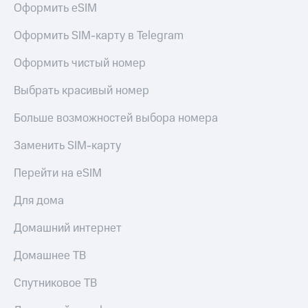
для дома
Оформить eSIM
Услуги
290 ₽/
Оформить SIM-карту в Telegram
мес
Акции
Оформить чистый номер
МТС
Домашний
Premium
Выбрать красивый номер
интернет
Подписка
Больше возможностей выбора номера
Домашнее
на гигабайты
ТВ
интернета,
Заменить SIM-карту
фильмы,
Спутниковое
музыка
Перейти на eSIM
ТВ
и многое
другое
Для дома
Домашний
телефон
Семейная
Домашний интернет
группа
Перейти
в МТС
Скидка
Домашнее ТВ
со своим
на тарифы,
номером
общие
Спутниковое ТВ
подписки
Поддержка
и услуги,