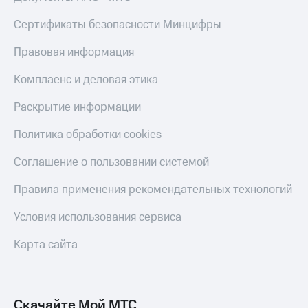
КИОН
Кино,
Строки
Сертификаты безопасности Минцифры
музыка,
книги
Live
и не
Правовая информация
только
Гудок
Комплаенс и деловая этика
Безопасность
Мой
Раскрытие информации
МТС
Финансы
Политика обработки cookies
Все
Детям
приложения
и родителям
Соглашение о пользовании системой
Инвестиции
Здоровье
Правила применения рекомендательных технологий
и фитнес
Получайте
Условия использования сервиса
доход
Приложения
онлайн
от МТС
Карта сайта
Страхование
Акции
Покупка
Приложения
полисов
КИОН
Скачайте Мой МТС
онлайн