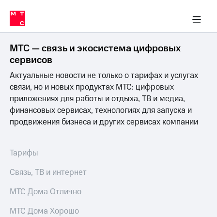
Перенести
ка 30% на связь
обильная связь
Сервисы и подписки
Интернет-магазин
Для дома
Скидка 30% на связь
Личные кабинеты
Финансы
Приложения
номер
ичные кабинеты
в МТС
Мобильная
связь
МТС — связь и экосистема цифровых
Тарифы
Интернет
сервисов
и
Актуальные новости не только о тарифах и услугах
ТВ
Услуги
связи, но и новых продуктах МТС: цифровых
Спутниковое
приложениях для работы и отдыха, ТВ и медиа,
ТВ
финансовых сервисах, технологиях для запуска и
Роуминг
продвижения бизнеса и других сервисах компании
МТС
Деньги
Личный
кабинет
Мобильная связь
Тарифы
Скачать
Перенести
приложение
номер
Связь, ТВ и интернет
Мой
в МТС
МТС
МТС Дома Отлично
Акции
Тарифы
МТС Дома Хорошо
Скидка 30%
Услуги