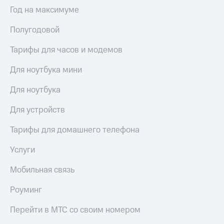
Интернет,
Выбрать
Год на максимуме
ТВ и телефон
красивый
для дома
номер
Полугодовой
Заменить
Услуги
SIM-
Тарифы для часов и модемов
карту
Личный
Для ноутбука мини
кабинет
Перейти
интернета
на
Для ноутбука
и
eSIM
ТВ
Для устройств
Личный
Для дома
кабинет
Выберите
Тарифы для домашнего телефона
спутникового
и подключите
ТВ
ТВ
Услуги
Скачать
с выгодным
приложение
тарифом
Мобильная связь
Мой
МТС
Роуминг
Акции
Тарифы
Интернет,
Перейти в МТС со своим номером
ТВ и телефон
Видеонаблюдение
для дома