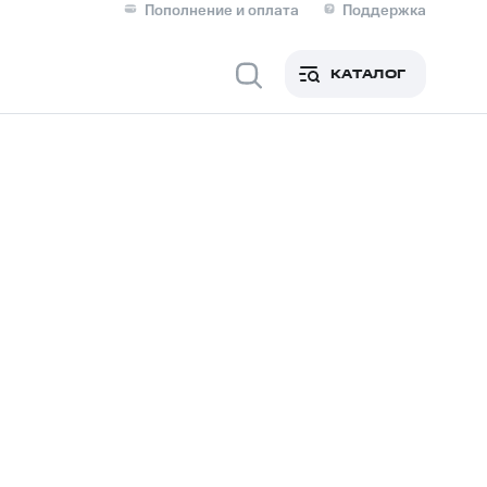
Пополнение и оплата
Поддержка
Скидка 30% на связь
Личные кабинеты
КАТАЛОГ
Мобильная связь
IM-карта для иностранцев
M
Для дома
ерейти в МТС со своим
ой МТС
Сервисы и подписки