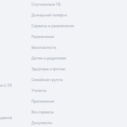
Спутниковое ТВ
фитнес
Приложения от МТС
Домашний телефон
Приложения
Сервисы и развлечения
Развлечения
Финансы
Безопасность
Детям и родителям
Здоровье и фитнес
Семейная группа
ого ТВ
Утилиты
Приложения
угого оператора
Оплата
Все сервисы
одемов
Документы
Интернет-магазин