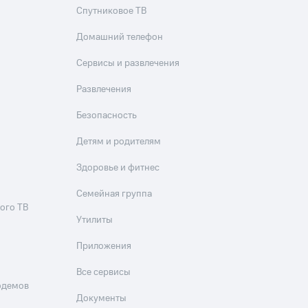
Спутниковое ТВ
Приложения
Домашний телефон
Финансы
Сервисы и развлечения
Развлечения
Безопасность
Детям и родителям
Здоровье и фитнес
угого оператора
Оплата
Семейная группа
ого ТВ
Интернет-магазин
Утилиты
скидки
Все товары
Приложения
Все сервисы
одемов
Документы