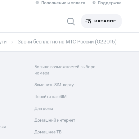
Пополнение и оплата
Поддержка
Скидка 30% на связь
Личные кабинеты
КАТАЛОГ
Мобильная связь
уги
Звони бесплатно на МТС России (022016)
IM-карта для иностранцев
M
Для дома
Больше возможностей выбора
номера
ерейти в МТС со своим
Заменить SIM-карту
ой МТС
Перейти на eSIM
Сервисы и подписки
Для дома
Домашний интернет
язи
фитнес
Приложения от МТС
Домашнее ТВ