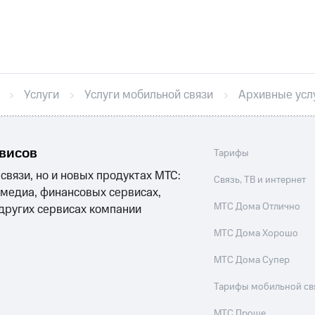
никовое ТВ
МТС Деньги
е Мой МТС
Акции
Услуги
Услуги мобильной связи
Архивные усл
йная группа
Заказать SIM-карту
Оформить eSIM
S
асивый номер
Заменить SIM-карту
Перейти на eSI
ле при оплате с карты МТС Деньги
ым тарифом
рвисов
ым тарифом
Тарифы
 связи, но и новых продуктах МТС:
Связь, ТВ и интернет
 медиа, финансовых сервисах,
Домашнее ТВ
Спутниковое ТВ
Домашний телефон
П
МТС Дома Отлично
 других сервисах компании
ый кабинет спутникового ТВ
Скачать приложение М
МТС Дома Хорошо
ильмы, музыка и многое другое
МТС Дома Супер
услуги, доступ к геолокации
Тарифы мобильной св
пасность
Финансы
Детям и родителям
Здоровье и 
МТС Проще