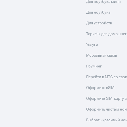
Для ноутбука мини
ле при оплате с карты МТС Деньги
Для ноутбука
Для устройств
Тарифы для домашнег
Услуги
Мобильная связь
Роуминг
Перейти в МТС со св
Оформить eSIM
Оформить SIM-карту в
Оформить чистый но
Выбрать красивый но