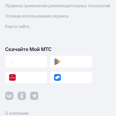
Пополнить
Правила применения рекомендательных технологий
номер
другого
Условия использования сервиса
оператора
Карта сайта
Оплата
интернета
и
ТВ
Скачайте Мой МТС
Переводы
с
телефона
на карту
МТС Pay
Оплата
по QR-
коду
за границей
О компании
тернет-магазин