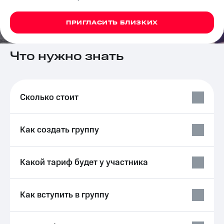
на связь
ПРИГЛАСИТЬ БЛИЗКИХ
Роуминг
Тарифы
RED,
Семейная
РИИЛ
Что нужно знать
группа
и МТС
Супер
Заказать
дешевле
SIM-
при
карту
оплате
Сколько стоит
с карты
Оформить
МТС
eSIM
Деньги
Как создать группу
SIM-
Выберите
карта
и подключите
для
ТВ
Какой тариф будет у участника
иностранцев
с выгодным
тарифом
Оформить
Как вступить в группу
чистый
Тарифы
номер
Интернет,