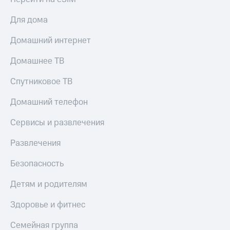
МТС
КИОН
Деньги
Для дома
Строки
МТС
Накопления
Live
Домашний интернет
Откладывайте
Гудок
Домашнее ТВ
деньги
и получайте
Мой
Спутниковое ТВ
доход 15%
МТС
Акции
Домашний телефон
Условия
Все
пополнения
приложения
Сервисы и развлечения
Финансы
Скидка
Инвестиции
Развлечения
30%
на связь
Получайте
Безопасность
доход
онлайн
Тарифы
Детям и родителям
Страхование
RED,
РИИЛ
Здоровье и фитнес
Покупка
и МТС Супер
полисов
дешевле
Семейная группа
онлайн
при оплате