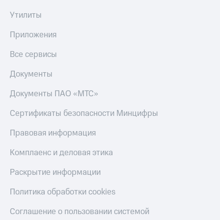
Скидка 30%
с карты
на связь
МТС Деньги
Утилиты
С картой
Обзоры
Приложения
МТС
товаров
Деньги
Все сервисы
МТС
Скидки
Накопления
до 40%
Документы
на смартфоны
Откладывайте
Документы ПАО «МТС»
деньги
при
и получайте
покупке
Сертификаты безопасности Минцифры
доход 15%
со связью
Платежи
МТС
Правовая информация
и
переводы
Комплаенс и деловая этика
Пополнить
Раскрытие информации
номер
МТС
Политика обработки cookies
Настройки
автоплатежа
Соглашение о пользовании системой