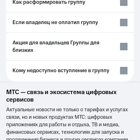
Выбрать
Как расформировать группу
ТВ и телефон
красивый
для дома
номер
Услуги
Если владелец не оплатил группу
Заменить
SIM-
Личный
карту
кабинет
Акция для владельцев Группы для
интернета
Перейти
и
близких
на
ТВ
eSIM
Личный
кабинет
Кому недоступно вступление в группу
Для дома
спутникового
Выберите
ТВ
и подключите
Скачать
ТВ
приложение
МТС — связь и экосистема цифровых
с выгодным
Мой
сервисов
тарифом
МТС
Акции
Актуальные новости не только о тарифах и услугах
Тарифы
связи, но и новых продуктах МТС: цифровых
Интернет,
приложениях для работы и отдыха, ТВ и медиа,
ТВ и телефон
Видеонаблюдение
финансовых сервисах, технологиях для запуска и
для дома
для дома
продвижения бизнеса и других сервисах компании