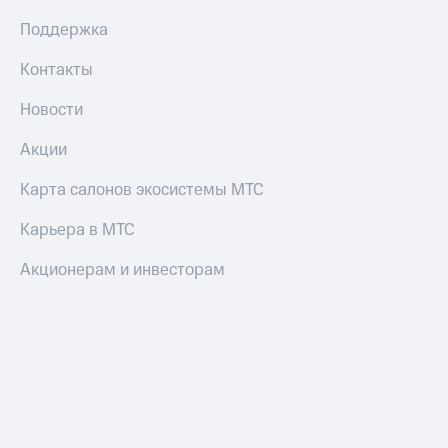
Смартфоны
Поддержка
Наушники
и
Контакты
колонки
Новости
Умные
часы
Акции
и
трекеры
Карта салонов экосистемы МТС
Умный
Карьера в МТС
дом
Акционерам и инвесторам
Планшеты
Акции
и
скидки
Все
товары