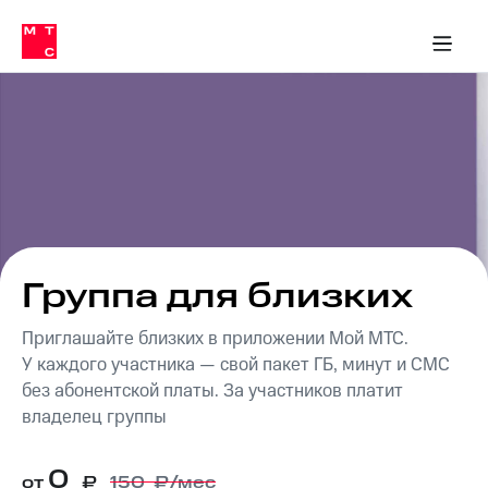
Перенести
ка 30% на связь
обильная связь
Сервисы и подписки
Интернет-магазин
Для дома
Скидка 30% на связь
Личные кабинеты
Финансы
Приложения
номер
ичные кабинеты
в МТС
Мобильная
связь
Тарифы
Интернет
и
ТВ
Услуги
Спутниковое
ТВ
Роуминг
МТС
Группа для близких
Деньги
Личный
кабинет
Приглашайте близких в приложении Мой МТС.
Мобильная связь
Скачать
Перенести
У каждого участника — свой пакет ГБ, минут и СМС
приложение
номер
без абонентской платы. За участников платит
Мой
в МТС
владелец группы
МТС
Акции
Тарифы
0
Скидка 30%
от
₽
150
₽/мес
Услуги