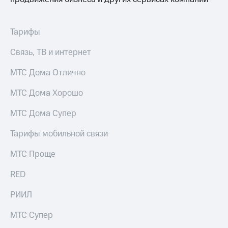
Услуги
290 ₽/
мес
Акции
Тарифы
МТС
Домашний
Premium
Связь, ТВ и интернет
интернет
Подписка
МТС Дома Отлично
Домашнее
на гигабайты
ТВ
интернета,
МТС Дома Хорошо
фильмы,
Спутниковое
музыка
ТВ
МТС Дома Супер
и многое
другое
Домашний
Тарифы мобильной связи
Семейная
телефон
группа
МТС Проще
Перейти
Скидка
в МТС
на тарифы,
RED
со своим
общие
номером
подписки
РИИЛ
и услуги,
Поддержка
доступ
МТС Супер
к геолокации