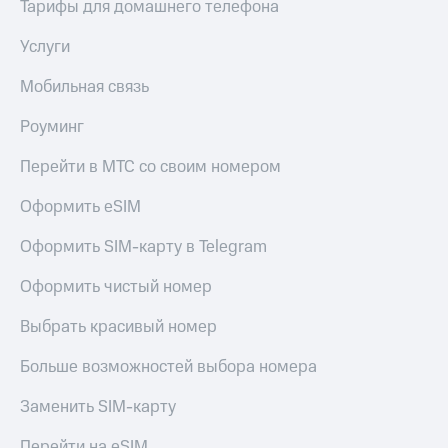
Live
Тарифы для домашнего телефона
и не
только
Гудок
Услуги
Безопасность
Мой
Мобильная связь
МТС
Финансы
Роуминг
Все
Детям
приложения
и родителям
Перейти в МТС со своим номером
Инвестиции
Здоровье
Оформить eSIM
и фитнес
Получайте
Оформить SIM-карту в Telegram
доход
Приложения
онлайн
от МТС
Оформить чистый номер
Страхование
Акции
Выбрать красивый номер
Покупка
полисов
Приложения
Больше возможностей выбора номера
онлайн
КИОН
Скидка 30%
на связь
Заменить SIM-карту
КИОН
Музыка
С картой
Перейти на eSIM