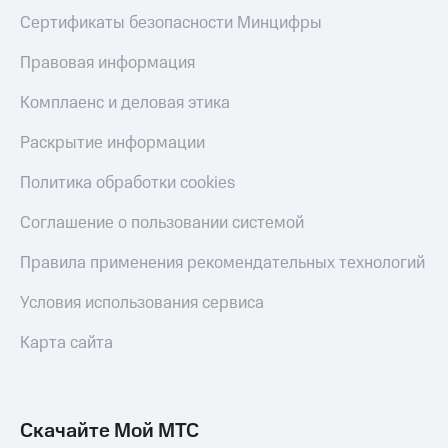
Скидка 30%
с карты
Сертификаты безопасности Минцифры
на связь
МТС Деньги
Правовая информация
С картой
Обзоры
МТС
товаров
Комплаенс и деловая этика
Деньги
МТС
Скидки
Раскрытие информации
Накопления
до 40%
на смартфоны
Откладывайте
Политика обработки cookies
деньги
при
и получайте
Соглашение о пользовании системой
покупке
доход 15%
со связью
Платежи
Правила применения рекомендательных технологий
МТС
и
переводы
Условия использования сервиса
Пополнить
Карта сайта
номер
МТС
Настройки
автоплатежа
Скачайте Мой МТС