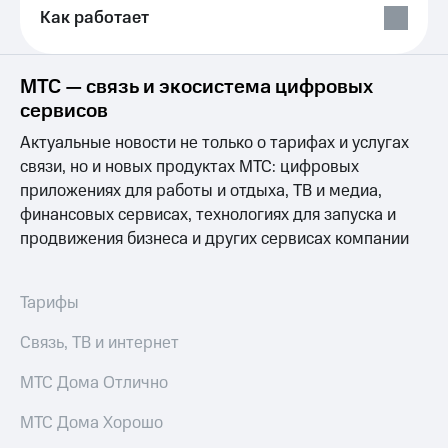
Выбрать
ТВ и телефон
Как работает
красивый
для дома
номер
Услуги
Заменить
МТС — связь и экосистема цифровых
SIM-
Личный
сервисов
карту
кабинет
интернета
Актуальные новости не только о тарифах и услугах
Перейти
и
связи, но и новых продуктах МТС: цифровых
на
ТВ
приложениях для работы и отдыха, ТВ и медиа,
eSIM
Личный
финансовых сервисах, технологиях для запуска и
кабинет
Для дома
спутникового
продвижения бизнеса и других сервисах компании
Выберите
ТВ
и подключите
Скачать
ТВ
приложение
Тарифы
с выгодным
Мой
тарифом
МТС
Связь, ТВ и интернет
Акции
Тарифы
МТС Дома Отлично
Интернет,
ТВ и телефон
Видеонаблюдение
МТС Дома Хорошо
для дома
для дома