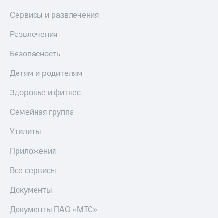
МТС
КИОН
Сервисы и развлечения
Деньги
Строки
МТС
Развлечения
Накопления
Live
Откладывайте
Безопасность
Гудок
деньги
и получайте
Детям и родителям
Мой
доход 15%
МТС
Акции
Здоровье и фитнес
Условия
Все
пополнения
приложения
Семейная группа
Финансы
Скидка
Инвестиции
Утилиты
30%
на связь
Получайте
Приложения
доход
онлайн
Тарифы
Все сервисы
Страхование
RED,
РИИЛ
Документы
Покупка
и МТС Супер
полисов
дешевле
Документы ПАО «МТС»
онлайн
при оплате