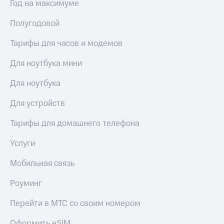
висы и подписки
Год на максимуме
Сертификаты
МТС
безопасности
Premium
Полугодовой
Всё
Подписка
под
Тарифы для часов и модемов
на гигабайты
рукой
интернета,
Для ноутбука мини
в Мой МТС
фильмы,
музыка
Для ноутбука
Посмотрите,
и многое
что
другое
Для устройств
полезного
Семейная
есть
группа
в нашем
Тарифы для домашнего телефона
приложении
Скидка
Услуги
на тарифы,
КИОН
общие
подписки
Мобильная связь
КИОН
и услуги,
Музыка
доступ
Роуминг
к геолокации
КИОН
Кино,
Перейти в МТС со своим номером
Строки
музыка,
книги
Оформить eSIM