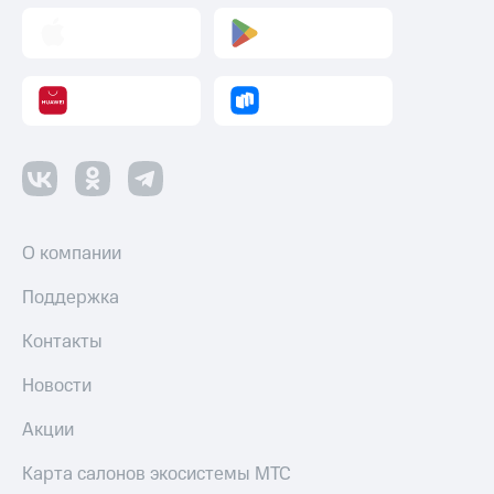
Пополнить
номер
другого
оператора
Оплата
интернета
и
ТВ
Переводы
с
О компании
телефона
на карту
Поддержка
МТС Pay
Контакты
Оплата
Новости
по QR-
коду
Акции
за границей
Карта салонов экосистемы МТС
тернет-магазин