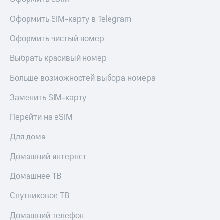
Live
и не
только
Оформить SIM-карту в Telegram
Гудок
Безопасность
Оформить чистый номер
Мой
МТС
Финансы
Выбрать красивый номер
Все
Детям
приложения
Больше возможностей выбора номера
и родителям
Инвестиции
Заменить SIM-карту
Здоровье
и фитнес
Получайте
Перейти на eSIM
доход
Приложения
онлайн
от МТС
Для дома
Страхование
Акции
Домашний интернет
Покупка
полисов
Приложения
Домашнее ТВ
онлайн
КИОН
Скидка 30%
Спутниковое ТВ
на связь
КИОН
Музыка
Домашний телефон
С картой