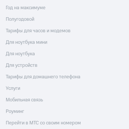
висы и подписки
Сертификаты
МТС
Год на максимуме
безопасности
Premium
Всё
Полугодовой
Подписка
под
на гигабайты
Тарифы для часов и модемов
рукой
интернета,
в Мой МТС
фильмы,
Для ноутбука мини
музыка
Посмотрите,
и многое
Для ноутбука
что
другое
полезного
Семейная
есть
Для устройств
группа
в нашем
приложении
Тарифы для домашнего телефона
Скидка
на тарифы,
КИОН
Услуги
общие
подписки
КИОН
и услуги,
Мобильная связь
Музыка
доступ
к геолокации
Роуминг
КИОН
Кино,
Строки
музыка,
Перейти в МТС со своим номером
книги