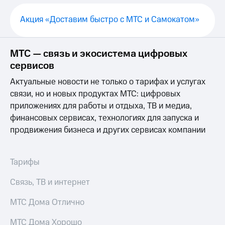
Выбрать
ТВ и телефон
красивый
для дома
Акция «Доставим быстро с МТС и Самокатом»
номер
Услуги
Заменить
SIM-
Личный
МТС — связь и экосистема цифровых
карту
кабинет
сервисов
интернета
Перейти
и
Актуальные новости не только о тарифах и услугах
на
ТВ
связи, но и новых продуктах МТС: цифровых
eSIM
Личный
приложениях для работы и отдыха, ТВ и медиа,
кабинет
Для дома
спутникового
финансовых сервисах, технологиях для запуска и
Выберите
ТВ
продвижения бизнеса и других сервисах компании
и подключите
Скачать
ТВ
приложение
с выгодным
Мой
Тарифы
тарифом
МТС
Акции
Связь, ТВ и интернет
Тарифы
Интернет,
МТС Дома Отлично
ТВ и телефон
Видеонаблюдение
для дома
для дома
МТС Дома Хорошо