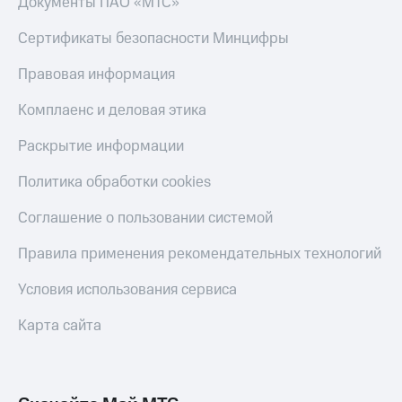
Документы ПАО «МТС»
Скидка 30%
с карты
на связь
МТС Деньги
Сертификаты безопасности Минцифры
С картой
Обзоры
Правовая информация
МТС
товаров
Деньги
Комплаенс и деловая этика
МТС
Скидки
Накопления
до 40%
Раскрытие информации
на смартфоны
Откладывайте
деньги
Политика обработки cookies
при
и получайте
покупке
доход 15%
Соглашение о пользовании системой
со связью
Платежи
МТС
и
Правила применения рекомендательных технологий
переводы
Условия использования сервиса
Пополнить
номер
Карта сайта
МТС
Настройки
автоплатежа