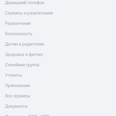
Домашний телефон
МТС
КИОН
Деньги
Строки
Сервисы и развлечения
МТС
Накопления
Live
Развлечения
Откладывайте
Гудок
деньги
Безопасность
и получайте
Мой
доход 15%
Детям и родителям
МТС
Акции
Условия
Все
Здоровье и фитнес
пополнения
приложения
Финансы
Семейная группа
Скидка
Инвестиции
30%
Утилиты
на связь
Получайте
доход
Приложения
онлайн
Тарифы
Страхование
RED,
Все сервисы
РИИЛ
Покупка
и МТС Супер
Документы
полисов
дешевле
онлайн
при оплате