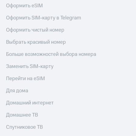
Live
и не
Оформить eSIM
только
Гудок
Оформить SIM-карту в Telegram
Безопасность
Мой
Оформить чистый номер
МТС
Финансы
Выбрать красивый номер
Все
Детям
приложения
и родителям
Больше возможностей выбора номера
Инвестиции
Здоровье
Заменить SIM-карту
и фитнес
Получайте
доход
Приложения
Перейти на eSIM
онлайн
от МТС
Страхование
Для дома
Акции
Покупка
Домашний интернет
полисов
Приложения
онлайн
КИОН
Домашнее ТВ
Скидка 30%
на связь
КИОН
Спутниковое ТВ
Музыка
С картой