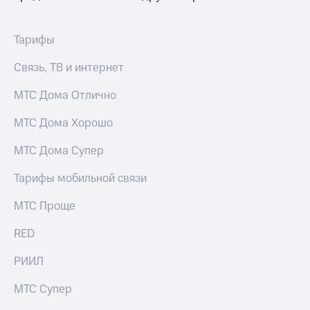
висы и подписки
Сертификаты
МТС
безопасности
Premium
Тарифы
Всё
Подписка
под
Связь, ТВ и интернет
на гигабайты
рукой
интернета,
в Мой МТС
фильмы,
МТС Дома Отлично
музыка
Посмотрите,
и многое
МТС Дома Хорошо
что
другое
полезного
Семейная
МТС Дома Супер
есть
группа
в нашем
Тарифы мобильной связи
приложении
Скидка
на тарифы,
МТС Проще
КИОН
общие
подписки
RED
КИОН
и услуги,
Музыка
доступ
РИИЛ
к геолокации
КИОН
Кино,
Строки
МТС Супер
музыка,
книги