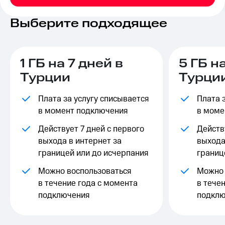
на связь
Выберите подходящее
Роуминг
Тарифы
RED,
Семейная
РИИЛ
группа
и МТС
1 ГБ на 7 дней в
5 ГБ н
Супер
Заказать
Турции
Турци
дешевле
SIM-
при
карту
оплате
Плата за услугу списывается
Плата 
с карты
в момент подключения
в моме
Оформить
МТС
eSIM
Деньги
Действует 7 дней с первого
Действ
выхода в интернет за
выхода
SIM-
Выберите
карта
и подключите
границей или до исчерпания
границ
для
ТВ
иностранцев
Можно воспользоваться
с выгодным
Можно 
тарифом
в течение года с момента
в тече
Оформить
подключения
подклю
чистый
Тарифы
номер
Интернет,