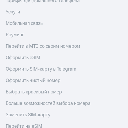
Тарифы для домашнего телефона
МТС
КИОН
Деньги
Строки
Услуги
МТС
Накопления
Live
Мобильная связь
Откладывайте
Гудок
Роуминг
деньги
и получайте
Мой
Перейти в МТС со своим номером
доход 15%
МТС
Акции
Оформить eSIM
Условия
Все
пополнения
приложения
Оформить SIM-карту в Telegram
Финансы
Скидка
Инвестиции
Оформить чистый номер
30%
на связь
Получайте
Выбрать красивый номер
доход
онлайн
Тарифы
Больше возможностей выбора номера
Страхование
RED,
РИИЛ
Покупка
и МТС Супер
Заменить SIM-карту
полисов
дешевле
онлайн
при оплате
Перейти на eSIM