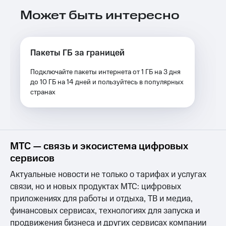
Услуги
290 ₽/
Может быть интересно
мес
Акции
МТС
Домашний
Premium
Пакеты ГБ за границей
интернет
Подписка
Подключайте пакеты интернета от 1 ГБ на 3 дня
Домашнее
на гигабайты
до 10 ГБ на 14 дней и пользуйтесь в популярных
ТВ
интернета,
странах
фильмы,
Спутниковое
музыка
ТВ
и многое
другое
Домашний
Семейная
телефон
группа
МТС — связь и экосистема цифровых
сервисов
Перейти
Скидка
в МТС
на тарифы,
Актуальные новости не только о тарифах и услугах
со своим
общие
связи, но и новых продуктах МТС: цифровых
номером
подписки
приложениях для работы и отдыха, ТВ и медиа,
и услуги,
Поддержка
финансовых сервисах, технологиях для запуска и
доступ
к геолокации
продвижения бизнеса и других сервисах компании