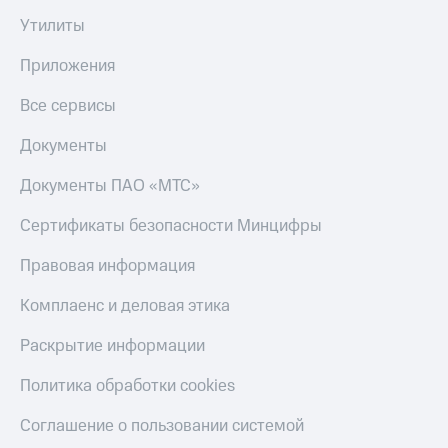
Пополнить
Утилиты
номер
другого
Приложения
оператора
Все сервисы
Оплата
интернета
Документы
и
ТВ
Документы ПАО «МТС»
Переводы
Сертификаты безопасности Минцифры
с
телефона
на карту
Правовая информация
МТС Pay
Комплаенс и деловая этика
Оплата
Раскрытие информации
по QR-
коду
Политика обработки cookies
за границей
Соглашение о пользовании системой
тернет-магазин