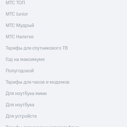
Live
МТС ТОП
и не
только
Гудок
МТС Junior
Безопасность
Мой
МТС Мудрый
МТС
Финансы
МТС Налегке
Все
Детям
приложения
и родителям
Тарифы для спутникового ТВ
Инвестиции
Здоровье
Год на максимуме
и фитнес
Получайте
Полугодовой
доход
Приложения
онлайн
от МТС
Тарифы для часов и модемов
Страхование
Акции
Покупка
Для ноутбука мини
полисов
Приложения
онлайн
Для ноутбука
КИОН
Скидка 30%
на связь
Для устройств
КИОН
Музыка
С картой