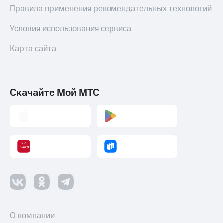
Смартфоны
Правила применения рекомендательных технологий
Наушники
Условия использования сервиса
и
колонки
Карта сайта
Умные
часы
и
трекеры
Скачайте Мой МТС
Умный
дом
Планшеты
Акции
и
скидки
Все
товары
О компании