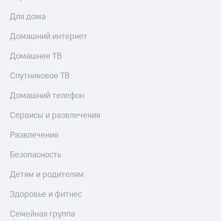
Скидка 30%
с карты
на связь
МТС Деньги
Для дома
С картой
Обзоры
Домашний интернет
МТС
товаров
Деньги
Домашнее ТВ
МТС
Скидки
Накопления
до 40%
Спутниковое ТВ
на смартфоны
Откладывайте
Домашний телефон
деньги
при
и получайте
покупке
Сервисы и развлечения
доход 15%
со связью
Платежи
МТС
Развлечения
и
переводы
Безопасность
Пополнить
номер
Детям и родителям
МТС
Здоровье и фитнес
Настройки
автоплатежа
Семейная группа