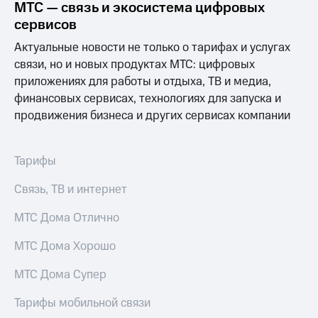
МТС — связь и экосистема цифровых
Услуги
290 ₽/
сервисов
мес
Акции
Актуальные новости не только о тарифах и услугах
МТС
Домашний
связи, но и новых продуктах МТС: цифровых
Premium
интернет
приложениях для работы и отдыха, ТВ и медиа,
Подписка
финансовых сервисах, технологиях для запуска и
Домашнее
на гигабайты
продвижения бизнеса и других сервисах компании
ТВ
интернета,
фильмы,
Спутниковое
музыка
ТВ
Тарифы
и многое
другое
Домашний
Семейная
Связь, ТВ и интернет
телефон
группа
МТС Дома Отлично
Перейти
Скидка
в МТС
на тарифы,
МТС Дома Хорошо
со своим
общие
номером
подписки
МТС Дома Супер
и услуги,
Поддержка
доступ
Тарифы мобильной связи
к геолокации