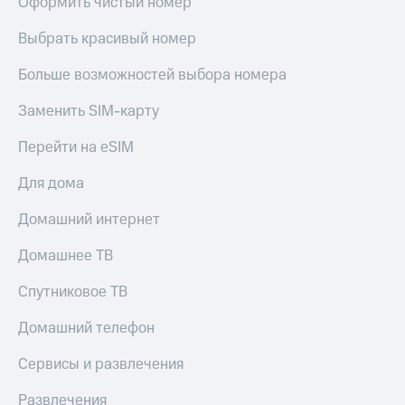
Оформить чистый номер
МТС
КИОН
Деньги
Строки
Выбрать красивый номер
МТС
Накопления
Live
Больше возможностей выбора номера
Откладывайте
Гудок
Заменить SIM-карту
деньги
и получайте
Мой
Перейти на eSIM
доход 15%
МТС
Акции
Для дома
Условия
Все
пополнения
приложения
Домашний интернет
Финансы
Скидка
Инвестиции
30%
Домашнее ТВ
на связь
Получайте
Спутниковое ТВ
доход
онлайн
Тарифы
Домашний телефон
Страхование
RED,
РИИЛ
Покупка
и МТС Супер
Сервисы и развлечения
полисов
дешевле
онлайн
при оплате
Развлечения