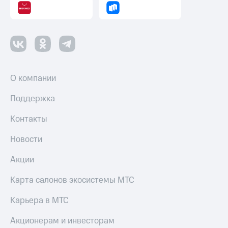
Смартфоны
Наушники
и
колонки
Умные
часы
О компании
и
трекеры
Поддержка
Умный
Контакты
дом
Новости
Планшеты
Акции
Акции
и
скидки
Карта салонов экосистемы МТС
Все
Карьера в МТС
товары
Акционерам и инвесторам