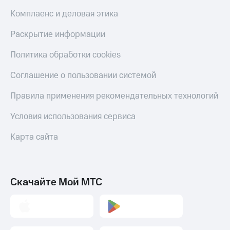
Пополнить
Комплаенс и деловая этика
номер
другого
Раскрытие информации
оператора
Политика обработки cookies
Оплата
интернета
Соглашение о пользовании системой
и
ТВ
Правила применения рекомендательных технологий
Переводы
Условия использования сервиса
с
телефона
на карту
Карта сайта
МТС Pay
Оплата
Скачайте Мой МТС
по QR-
коду
за границей
тернет-магазин