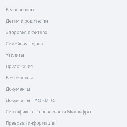
Скидка 30%
с карты
на связь
МТС Деньги
Безопасность
С картой
Обзоры
Детям и родителям
МТС
товаров
Деньги
Здоровье и фитнес
МТС
Скидки
Накопления
до 40%
Семейная группа
на смартфоны
Откладывайте
Утилиты
деньги
при
и получайте
покупке
Приложения
доход 15%
со связью
Платежи
МТС
Все сервисы
и
переводы
Документы
Пополнить
номер
Документы ПАО «МТС»
МТС
Сертификаты безопасности Минцифры
Настройки
автоплатежа
Правовая информация