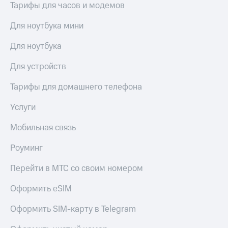
Live
Тарифы для часов и модемов
и не
только
Гудок
Для ноутбука мини
Безопасность
Мой
Для ноутбука
МТС
Финансы
Для устройств
Все
Детям
приложения
и родителям
Тарифы для домашнего телефона
Инвестиции
Здоровье
Услуги
и фитнес
Получайте
Мобильная связь
доход
Приложения
онлайн
от МТС
Роуминг
Страхование
Акции
Покупка
Перейти в МТС со своим номером
полисов
Приложения
онлайн
Оформить eSIM
КИОН
Скидка 30%
на связь
Оформить SIM-карту в Telegram
КИОН
Музыка
С картой