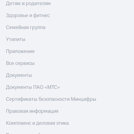
Скидка 30%
с карты
Детям и родителям
на связь
МТС Деньги
Здоровье и фитнес
С картой
Обзоры
МТС
товаров
Семейная группа
Деньги
МТС
Скидки
Утилиты
Накопления
до 40%
на смартфоны
Приложения
Откладывайте
деньги
при
Все сервисы
и получайте
покупке
доход 15%
со связью
Документы
Платежи
МТС
и
Документы ПАО «МТС»
переводы
Сертификаты безопасности Минцифры
Пополнить
номер
МТС
Правовая информация
Настройки
Комплаенс и деловая этика
автоплатежа