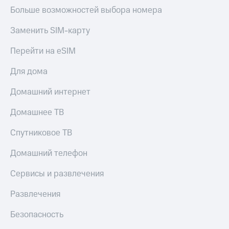
МТС
Больше возможностей выбора номера
КИОН
Деньги
Строки
МТС
Заменить SIM-карту
Накопления
Live
Перейти на eSIM
Откладывайте
Гудок
деньги
Для дома
и получайте
Мой
доход 15%
МТС
Домашний интернет
Акции
Условия
Все
Домашнее ТВ
пополнения
приложения
Финансы
Спутниковое ТВ
Скидка
Инвестиции
30%
Домашний телефон
на связь
Получайте
доход
Сервисы и развлечения
онлайн
Тарифы
Страхование
RED,
Развлечения
РИИЛ
Покупка
и МТС Супер
Безопасность
полисов
дешевле
онлайн
при оплате