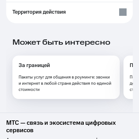
Выбрать
ТВ и телефон
красивый
для дома
Территория действия
номер
Услуги
Заменить
SIM-
Личный
карту
кабинет
Может быть интересно
интернета
Перейти
и
на
ТВ
eSIM
Личный
За границей
Пак
кабинет
Для дома
спутникового
Пакеты услуг для общения в роуминге: звонки
Подк
Выберите
ТВ
и интернет в любой стране действия по единой
до 1
и подключите
Скачать
стоимости
ТВ
стра
приложение
с выгодным
Мой
тарифом
МТС
Акции
Тарифы
Интернет,
МТС — связь и экосистема цифровых
ТВ и телефон
Видеонаблюдение
сервисов
для дома
для дома