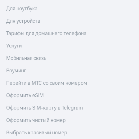
Live
и не
Для ноутбука
только
Гудок
Для устройств
Безопасность
Мой
МТС
Финансы
Тарифы для домашнего телефона
Все
Детям
Услуги
приложения
и родителям
Мобильная связь
Инвестиции
Здоровье
и фитнес
Роуминг
Получайте
доход
Приложения
Перейти в МТС со своим номером
онлайн
от МТС
Страхование
Оформить eSIM
Акции
Покупка
Оформить SIM-карту в Telegram
полисов
Приложения
онлайн
КИОН
Скидка 30%
Оформить чистый номер
на связь
КИОН
Выбрать красивый номер
Музыка
С картой