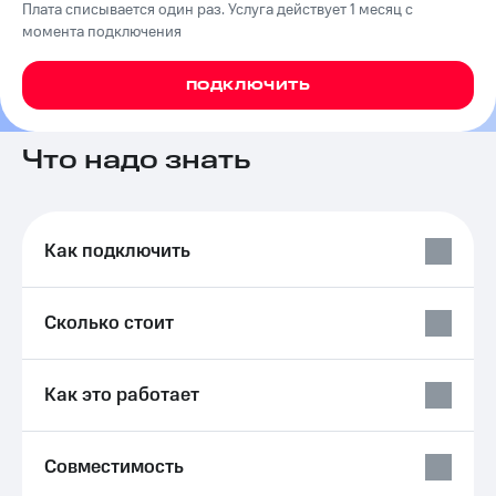
Плата списывается один раз. Услуга действует 1 месяц с
на связь
момента подключения
Роуминг
Тарифы
RED,
ПОДКЛЮЧИТЬ
Семейная
РИИЛ
группа
и МТС
Супер
Что надо знать
Заказать
дешевле
SIM-
при
карту
оплате
с карты
Оформить
Как подключить
МТС
eSIM
Деньги
SIM-
Выберите
Сколько стоит
карта
и подключите
для
ТВ
иностранцев
с выгодным
Как это работает
тарифом
Оформить
чистый
Тарифы
номер
Совместимость
Интернет,