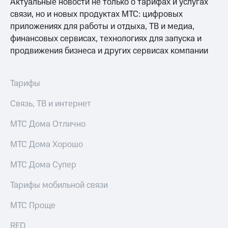
Актуальные новости не только о тарифах и услугах
Услуги
290 ₽/
связи, но и новых продуктах МТС: цифровых
мес
Акции
приложениях для работы и отдыха, ТВ и медиа,
финансовых сервисах, технологиях для запуска и
МТС
Домашний
Premium
продвижения бизнеса и других сервисах компании
интернет
Подписка
Домашнее
на гигабайты
Тарифы
ТВ
интернета,
фильмы,
Спутниковое
Связь, ТВ и интернет
музыка
ТВ
и многое
МТС Дома Отлично
другое
Домашний
Семейная
телефон
МТС Дома Хорошо
группа
Перейти
Скидка
МТС Дома Супер
в МТС
на тарифы,
со своим
общие
Тарифы мобильной связи
номером
подписки
и услуги,
МТС Проще
Поддержка
доступ
к геолокации
RED