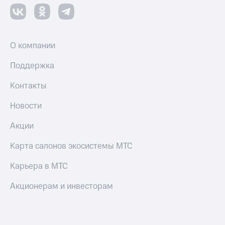
Смартфоны
Наушники
и
колонки
О компании
Умные
Поддержка
часы
и
Контакты
трекеры
Новости
Умный
дом
Акции
Планшеты
Карта салонов экосистемы МТС
Акции
Карьера в МТС
и
скидки
Акционерам и инвесторам
Все
товары