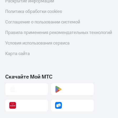
Раскрытие информации
Пополнить
номер
Политика обработки cookies
другого
оператора
Соглашение о пользовании системой
Оплата
Правила применения рекомендательных технологий
интернета
и
Условия использования сервиса
ТВ
Карта сайта
Переводы
с
телефона
на карту
Скачайте Мой МТС
МТС Pay
Оплата
по QR-
коду
за границей
тернет-магазин