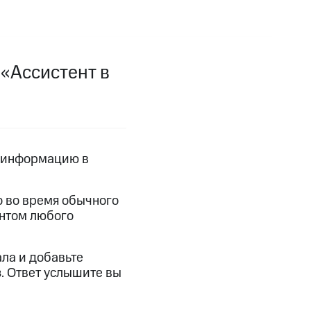
фитнес
Приложения от МТС
Приложения
 «Ассистент в
Финансы
т информацию в
о во время обычного
ентом любого
ала и добавьте
угого оператора
Оплата
з. Ответ услышите вы
Интернет-магазин