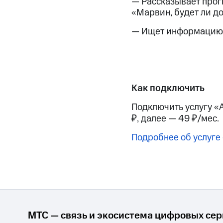
— Рассказывает прогн
«Марвин, будет ли д
— Ищет информацию в
Как подключить
Подключить услугу «
, далее — 49
/мес.
₽
₽
Подробнее об услуге 
МТС — связь и экосистема цифровых се