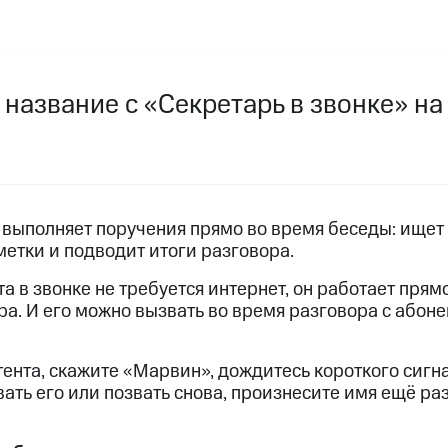
услуги, доступ к геолокации
пасность
Финансы
Детям и родителям
Здоровье и 
ильмы, музыка и многое другое
название с «Секретарь в звонке» на
услуги, доступ к геолокации
ive
Гудок
Мой МТС
Все приложения
» выполняет поручения прямо во время беседы: ище
 в нашем приложении
метки и подводит итоги разговора.
ive
Гудок
Мой МТС
Все приложения
Инвестиции
а в звонке не требуется интернет, он работает прям
а. И его можно вызвать во время разговора с абон
ход 15%
ента, скажите «Марвин», дождитесь короткого сигн
ер МТС
Настройки автоплатежа
Пополнить номер др
ать его или позвать снова, произнесите имя ещё ра
 на карту
МТС Pay
Оплата по QR-коду за границей