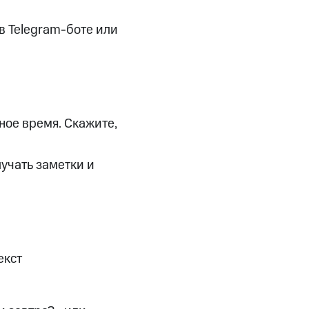
скидки
Все товары
в Telegram-боте или
м
ное время. Скажите,
лучать заметки и
екст