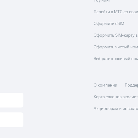
Роуминг
Перейти в МТС со св
Оформить eSIM
Оформить SIM-карту в
Оформить чистый но
Выбрать красивый но
О компании
Подде
Карта салонов экоси
Акционерам и инвест