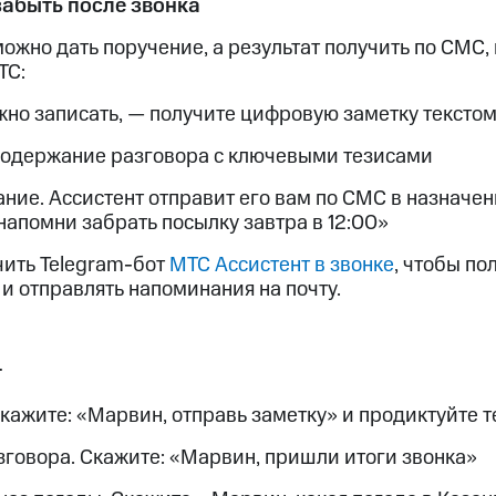
забыть после звонка
ые часы и трекеры
Умный дом
Планшеты
Акции и 
ход 15%
ожно дать поручение, а результат получить по СМС, 
ТС:
жно записать, — получите цифровую заметку тексто
содержание разговора с ключевыми тезисами
ле при оплате с карты МТС Деньги
ие. Ассистент отправит его вам по СМС в назначен
апомни забрать посылку завтра в 12:00»
ить Telegram-бот
МТС Ассистент в звонке
, чтобы по
и отправлять напоминания на почту.
т
кажите: «Марвин, отправь заметку» и продиктуйте т
зговора. Скажите: «Марвин, пришли итоги звонка»