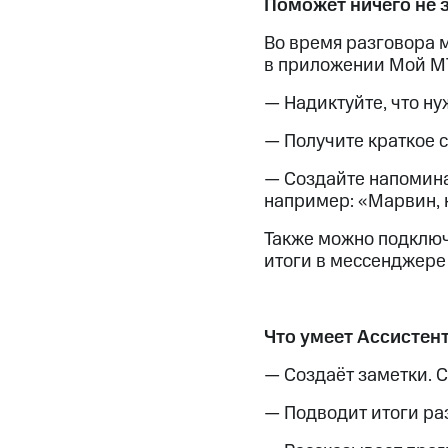
Поможет ничего не 
Смартфоны
Наушники и колонки
Умн
МТС Накопления
Откладывайте деньги и получайте до
Во время разговора м
в приложении Мой М
Акции
Условия пополнения
— Надиктуйте, что ну
Скидка 30% на связь
— Получите краткое 
Тарифы RED, РИИЛ и МТС Супер дешев
— Создайте напоминан
например: «Марвин, н
Обзоры товаров
Также можно подключ
Скидки до 40%
итоги в мессенджере 
на смартфоны
при покупке со связью МТС
Что умеет Ассистен
— Создаёт заметки. С
— Подводит итоги ра