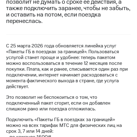
позволит не думать о сроке её действия, а
на связь
также подключить заранее, чтобы не забыть,
и оставить на потом, если поездка
Роуминг
Тарифы
перенеслась.
RED,
Семейная
РИИЛ
группа
и МТС
Супер
Заказать
дешевле
С 25 марта 2026 года обновляется линейка услуг
SIM-
при
«Пакеты ГБ в поездках за границей». Пользоваться
карту
оплате
услугой станет проще и удобнее: теперь пакетом
с карты
можно воспользоваться в течение 12 месяцев после
Оформить
МТС
покупки. Плата, как и ранее, списывается один раз при
eSIM
Деньги
подключении, интернет начинает расходоваться с
момента фактического выхода в стране, где услуга
SIM-
Выберите
действует.
карта
и подключите
Это позволит не беспокоиться о том, что
для
ТВ
подключенный пакет сгорит, если он добавлен
иностранцев
с выгодным
слишком рано или поездка отложилась.
тарифом
Оформить
Подключить «Пакеты ГБ в поездках за границей»
чистый
можно на всех тарифах МТС для физических лиц на
Тарифы
номер
срок 3, 7 или 14 дней: