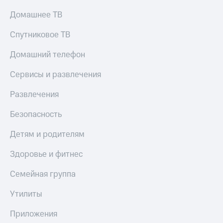
Тарифы
Домашнее ТВ
Покупка
RED,
полисов
РИИЛ
Спутниковое ТВ
онлайн
и МТС Супер
дешевле
Скидка 30%
Домашний телефон
при оплате
на связь
с карты
Сервисы и развлечения
МТС Деньги
С картой
МТС
Развлечения
Обзоры
Деньги
товаров
Безопасность
МТС
Скидки
Накопления
Детям и родителям
до 40%
Откладывайте
на смартфоны
Здоровье и фитнес
деньги
и получайте
при
Семейная группа
доход 15%
покупке
со связью
Платежи
Утилиты
МТС
и
переводы
Приложения