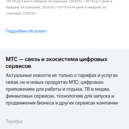
«10 ГБ на 3 дня в поездках за границей_122025», «10 ГБ на 7 дней в
для дома
поездках за границей_122025», «10 ГБ на 14 дней в поездках за
Услуги
границей_122025».
290 ₽/
мес
Акции
МТС
Подробнее об услуге
Домашний
Premium
интернет
Подписка
Домашнее
на гигабайты
ТВ
интернета,
МТС — связь и экосистема цифровых
фильмы,
сервисов
Спутниковое
музыка
ТВ
и многое
Актуальные новости не только о тарифах и услугах
другое
связи, но и новых продуктах МТС: цифровых
Домашний
приложениях для работы и отдыха, ТВ и медиа,
телефон
Семейная
группа
финансовых сервисах, технологиях для запуска и
Перейти
продвижения бизнеса и других сервисах компании
в МТС
Скидка
со своим
на тарифы,
номером
общие
Тарифы
подписки
Поддержка
и услуги,