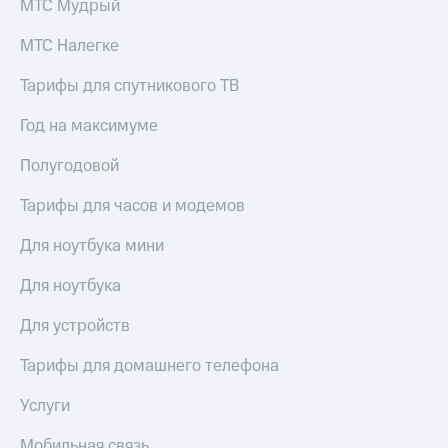
МТС Мудрый
КИОН
Кино,
Строки
музыка,
МТС Налегке
книги
Live
и не
Тарифы для спутникового ТВ
только
Гудок
Год на максимуме
Безопасность
Мой
МТС
Полугодовой
Финансы
Все
Тарифы для часов и модемов
Детям
приложения
и родителям
Для ноутбука мини
Инвестиции
Здоровье
и фитнес
Для ноутбука
Получайте
доход
Приложения
Для устройств
онлайн
от МТС
Тарифы для домашнего телефона
Страхование
Акции
Услуги
Покупка
Приложения
полисов
КИОН
Мобильная связь
онлайн