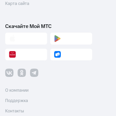
Карта сайта
Оплата
по QR-
коду
за границей
Скачайте Мой МТС
тернет-магазин
Смартфоны
Наушники
и
колонки
Умные
часы
и
трекеры
Умный
О компании
дом
Поддержка
Планшеты
Контакты
Акции