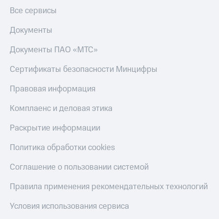
Пополнить
Все сервисы
номер
МТС
Документы
Настройки
Документы ПАО «МТС»
автоплатежа
Сертификаты безопасности Минцифры
Пополнить
номер
Правовая информация
другого
оператора
Комплаенс и деловая этика
Оплата
интернета
Раскрытие информации
и
ТВ
Политика обработки cookies
Переводы
Соглашение о пользовании системой
с
телефона
Правила применения рекомендательных технологий
на карту
Условия использования сервиса
МТС Pay