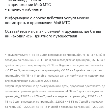
- по команде *600#
Интернет,
Выбрать
- в приложении Мой МТС
ТВ и телефон
красивый
- в личном кабинете
для дома
номер
Информацию о сроках действия услуги можно
Заменить
посмотреть в приложении Мой МТС
Услуги
SIM-
карту
Оставайтесь на связи с семьей и друзьями, где бы вы
Личный
ни находились. Приятного путешествия!
кабинет
Перейти
интернета
на
и
eSIM
ТВ
*Текущие услуги: «1 ГБ на 3 дня в поездках за границей», «1 ГБ на 7 дней в
Личный
Для дома
поездках за границей», «5 ГБ на 3 дня в поездках за границей», «5 ГБ на 7
кабинет
Выберите
спутникового
дней в поездках за границей», «5 ГБ на 14 дней в поездках за границей»,
и подключите
ТВ
«10 ГБ на 3 дня в поездках за границей», «10 ГБ на 7 дней в поездках за
ТВ
Скачать
границей», «10 ГБ на 14 дней в поездках за границей» станут недоступны
с выгодным
приложение
тарифом
для подключения с 25 марта 2026 года.
Мой
Услуги, подключенные до вышеуказанной даты, продолжат действовать до
МТС
окончания срока их действия с названиями: «1 ГБ на 3 дня в поездках за
Акции
Тарифы
границей_122025», «1 ГБ на 7 дней в поездках за границей_122025», «5
Интернет,
ГБ на 3 дня в поездках за границей_122025», «5 ГБ на 7 дней в поездках
ТВ и телефон
за границей_122025», «5 ГБ на 14 дней в поездках за границей_122025»,
Видеонаблюдение
для дома