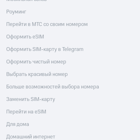
КИОН
Скидка 30%
Роуминг
Музыка
на связь
Перейти в МТС со своим номером
КИОН
С картой
Строки
МТС
Оформить eSIM
Деньги
Live
Оформить SIM-карту в Telegram
МТС
Гудок
Накопления
Оформить чистый номер
Мой
Откладывайте
МТС
Выбрать красивый номер
деньги
и получайте
Все
Больше возможностей выбора номера
доход 15%
приложения
Акции
Финансы
Заменить SIM-карту
Инвестиции
Условия
пополнения
Перейти на eSIM
Получайте
доход
Скидка
Для дома
онлайн
30%
на связь
Домашний интернет
Страхование