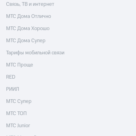
Связь, ТВ и интернет
доступ
висы и подписки
к геолокации
МТС Дома Отлично
МТС
Сертификаты
Premium
безопасности
МТС Дома Хорошо
Подписка
Всё
на гигабайты
МТС Дома Супер
интернета,
под
фильмы,
рукой
Тарифы мобильной связи
музыка
в Мой МТС
и многое
МТС Проще
другое
Посмотрите,
что
RED
Семейная
полезного
группа
есть
РИИЛ
в нашем
Скидка
приложении
МТС Супер
на тарифы,
общие
КИОН
МТС ТОП
подписки
и услуги,
КИОН
доступ
МТС Junior
Музыка
к геолокации