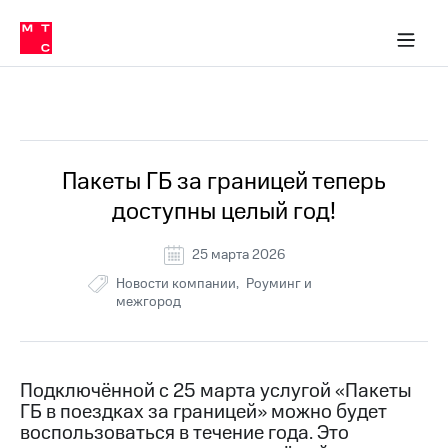
Перенести
ка 30% на связь
обильная связь
Сервисы и подписки
Интернет-магазин
Для дома
Скидка 30% на связь
Личные кабинеты
Финансы
Приложения
номер
ичные кабинеты
в МТС
Мобильная
связь
Все Новости
Тарифы
Интернет
и
ТВ
Услуги
Пакеты ГБ за границей теперь
Спутниковое
доступны целый год!
ТВ
Роуминг
МТС
25 марта 2026
Деньги
Новости компании
Роуминг и
Личный
межгород
кабинет
Мобильная связь
Скачать
Перенести
приложение
номер
Мой
в МТС
МТС
Подключённой с 25 марта услугой «Пакеты
Акции
Тарифы
ГБ в поездках за границей» можно будет
воспользоваться в течение года. Это
Скидка 30%
Услуги