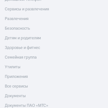
КИОН
Скидка 30%
Сервисы и развлечения
Музыка
на связь
Развлечения
КИОН
С картой
Строки
МТС
Безопасность
Деньги
Live
Детям и родителям
МТС
Гудок
Накопления
Здоровье и фитнес
Мой
Откладывайте
МТС
Семейная группа
деньги
и получайте
Все
Утилиты
доход 15%
приложения
Акции
Финансы
Приложения
Инвестиции
Условия
пополнения
Все сервисы
Получайте
доход
Скидка
Документы
онлайн
30%
на связь
Документы ПАО «МТС»
Страхование