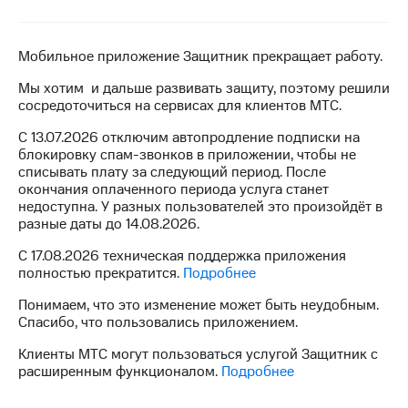
на связь
Роуминг
Тарифы
Мобильное приложение Защитник прекращает работу.
RED,
Семейная
РИИЛ
Мы хотим и дальше развивать защиту, поэтому решили
группа
и МТС
сосредоточиться на сервисах для клиентов МТС.
Супер
Заказать
дешевле
С 13.07.2026 отключим автопродление подписки на
SIM-
при
блокировку спам-звонков в приложении, чтобы не
карту
оплате
списывать плату за следующий период. После
с карты
окончания оплаченного периода услуга станет
Оформить
МТС
недоступна. У разных пользователей это произойдёт в
eSIM
Деньги
разные даты до 14.08.2026.
SIM-
С 17.08.2026 техническая поддержка приложения
Выберите
карта
полностью прекратится.
Подробнее
и подключите
для
ТВ
Понимаем, что это изменение может быть неудобным.
иностранцев
с выгодным
Спасибо, что пользовались приложением.
тарифом
Оформить
Клиенты МТС могут пользоваться услугой Защитник с
чистый
расширенным функционалом.
Подробнее
Тарифы
номер