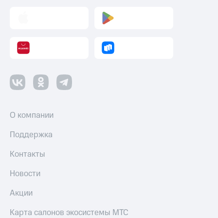
Пополнить
номер
МТС
Настройки
автоплатежа
Пополнить
номер
другого
оператора
О компании
Оплата
интернета
Поддержка
и
ТВ
Контакты
Переводы
с
Новости
телефона
на карту
Акции
МТС Pay
Карта салонов экосистемы МТС