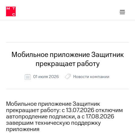
Перенести
ка 30% на связь
обильная связь
Сервисы и подписки
Интернет-магазин
Для дома
Скидка 30% на связь
Личные кабинеты
Финансы
Приложения
номер
ичные кабинеты
в МТС
Мобильная
связь
Все Новости
Тарифы
Интернет
и
ТВ
Услуги
Мобильное приложение Защитник
Спутниковое
прекращает работу
ТВ
Роуминг
МТС
01 июля 2026
Новости компании
Деньги
Личный
кабинет
Мобильная связь
Скачать
Перенести
Мобильное приложение Защитник
приложение
номер
прекращает работу: с 13.07.2026 отключим
Мой
в МТС
МТС
автопродление подписки, а с 17.08.2026
Акции
завершим техническую поддержку
Тарифы
приложения
Скидка 30%
Услуги