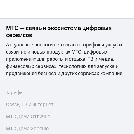
Интернет,
Выбрать
ТВ и телефон
красивый
для дома
номер
Заменить
МТС — связь и экосистема цифровых
Услуги
SIM-
сервисов
карту
Личный
Актуальные новости не только о тарифах и услугах
кабинет
Перейти
интернета
связи, но и новых продуктах МТС: цифровых
на
и
eSIM
приложениях для работы и отдыха, ТВ и медиа,
ТВ
финансовых сервисах, технологиях для запуска и
Личный
Для дома
продвижения бизнеса и других сервисах компании
кабинет
Выберите
спутникового
и подключите
ТВ
ТВ
Скачать
с выгодным
Тарифы
приложение
тарифом
Мой
Связь, ТВ и интернет
МТС
Акции
Тарифы
МТС Дома Отлично
Интернет,
ТВ и телефон
МТС Дома Хорошо
Видеонаблюдение
для дома