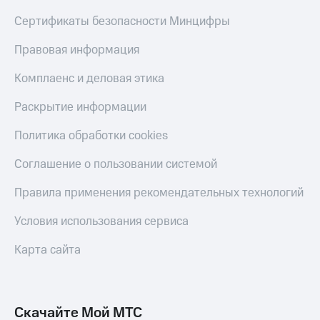
Тарифы
Сертификаты безопасности Минцифры
Покупка
RED,
полисов
РИИЛ
Правовая информация
онлайн
и МТС Супер
дешевле
Скидка 30%
Комплаенс и деловая этика
при оплате
на связь
с карты
Раскрытие информации
МТС Деньги
С картой
МТС
Политика обработки cookies
Обзоры
Деньги
товаров
Соглашение о пользовании системой
МТС
Скидки
Накопления
Правила применения рекомендательных технологий
до 40%
Откладывайте
на смартфоны
Условия использования сервиса
деньги
и получайте
при
Карта сайта
доход 15%
покупке
со связью
Платежи
МТС
и
переводы
Скачайте Мой МТС