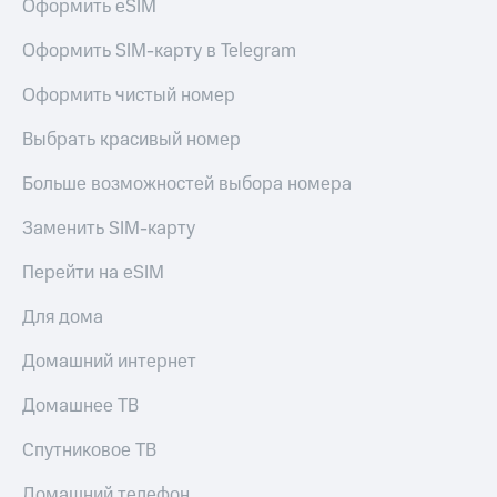
Оформить eSIM
КИОН
Кино,
Строки
музыка,
Оформить SIM-карту в Telegram
книги
Live
и не
Оформить чистый номер
только
Гудок
Выбрать красивый номер
Безопасность
Мой
МТС
Больше возможностей выбора номера
Финансы
Все
Заменить SIM-карту
Детям
приложения
и родителям
Перейти на eSIM
Инвестиции
Здоровье
и фитнес
Для дома
Получайте
доход
Приложения
Домашний интернет
онлайн
от МТС
Домашнее ТВ
Страхование
Акции
Спутниковое ТВ
Покупка
Приложения
полисов
КИОН
Домашний телефон
онлайн