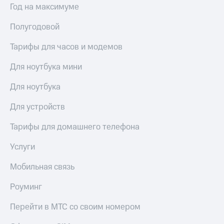
Год на максимуме
доступ
висы и подписки
к геолокации
Полугодовой
МТС
Сертификаты
Premium
безопасности
Тарифы для часов и модемов
Подписка
Всё
на гигабайты
Для ноутбука мини
интернета,
под
фильмы,
рукой
Для ноутбука
музыка
в Мой МТС
и многое
Для устройств
другое
Посмотрите,
что
Тарифы для домашнего телефона
Семейная
полезного
группа
есть
Услуги
в нашем
Скидка
приложении
Мобильная связь
на тарифы,
общие
КИОН
Роуминг
подписки
и услуги,
КИОН
доступ
Перейти в МТС со своим номером
Музыка
к геолокации