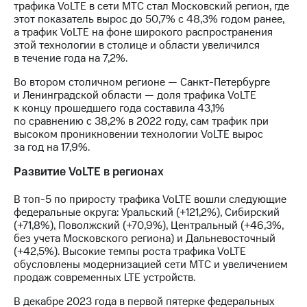
информации
трафика VoLTE в сети МТС стал Московский регион, где
Информация
этот показатель вырос до 50,7% с 48,3% годом ранее,
акционерам
а трафик VoLTE на фоне широкого распространения
Документы
этой технологии в столице и области увеличился
ПАО
в течение года на 7,2%.
"МТС"
Собрания
Во втором столичном регионе — Санкт-Петербурге
акционеров
и Ленинградской области — доля трафика VoLTE
Личный
к концу прошедшего года составила 43,1%
кабинет
по сравнению с 38,2% в 2022 году, сам трафик при
акционера
высоком проникновении технологии VoLTE вырос
Акционерный
за год на 17,9%.
капитал
Развитие VoLTE в регионах
Контроль
и
аудит
В топ-5 по приросту трафика VoLTE вошли следующие
Рынок
федеральные округа: Уральский (+121,2%), Сибирский
акций
(+71,8%), Поволжский (+70,9%), Центральный (+46,3%,
без учета Московского региона) и Дальневосточный
Описание
(+42,5%). Высокие темпы роста трафика VoLTE
Программа
обусловлены модернизацией сети МТС и увеличением
приобретения
продаж современных LTE устройств.
Порядок
В декабре 2023 года в первой пятерке федеральных
выкупа