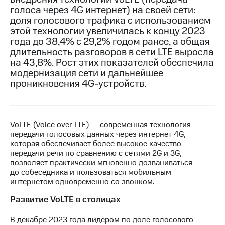
голоса через 4G интернет) на своей сети:
МТС
доля голосового трафика с использованием
о технологиях
этой технологии увеличилась к концу 2023
года до 38,4% с 29,2% годом ранее, а общая
Достижения
длительность разговоров в сети LTE выросла
на 43,8%. Рост этих показателей обеспечила
Интервью
модернизация сети и дальнейшее
проникновения 4G-устройств.
Финансовая
отчетность
Контакты
VoLTE (Voice over LTE) — современная технология
Пригласить
передачи голосовых данных через интернет 4G,
спикера
которая обеспечивает более высокое качество
передачи речи по сравнению с сетями 2G и 3G,
м и акционерам
позволяет практически мгновенно дозваниваться
Корпоративное
до собеседника и пользоваться мобильным
управление
интернетом одновременно со звонком.
Корпоративный
Развитие VoLTE в столицах
секретарь
Раскрытие
В декабре 2023 года лидером по доле голосового