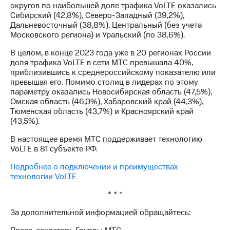
округов по наибольшей доле трафика VoLTE оказались
акций
Сибирский (42,8%), Северо-Западный (39,2%),
Дивиденды
Дальневосточный (38,8%), Центральный (без учета
Рынок
Московского региона) и Уральский (по 38,6%).
облигаций
В целом, в конце 2023 года уже в 20 регионах России
Описание
доля трафика VoLTE в сети МТС превышала 40%,
Еврооблигации-2023
приблизившись к среднероссийскому показателю или
Уведомление
превышая его. Помимо столиц в лидерах по этому
о
параметру оказались Новосибирская область (47,5%),
погашении
Омская область (46,0%), Хабаровский край (44,3%),
именных
Тюменская область (43,7%) и Красноярский край
облигаций
(43,5%).
Другое
В настоящее время МТС поддерживает технологию
Регистратор
VoLTE в 81 субъекте РФ.
Реквизиты
Контакты
Подробнее о подключении и преимуществах
йчивое развитие
технологии VoLTE
и деловая этика
На главную
* * *
За дополнительной информацией обращайтесь: