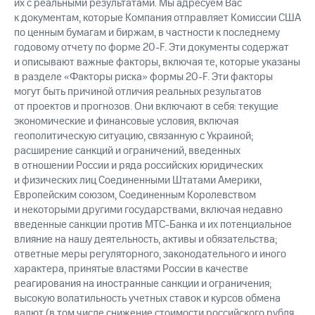
их с реальными результатами. Мы адресуем Вас
к документам, которые Компания отправляет Комиссии США
по ценным бумагам и биржам, в частности к последнему
годовому отчету по форме 20-F. Эти документы содержат
и описывают важные факторы, включая те, которые указаны
в разделе «Факторы риска» формы 20-F. Эти факторы
могут быть причиной отличия реальных результатов
от проектов и прогнозов. Они включают в себя: текущие
экономические и финансовые условия, включая
геополитическую ситуацию, связанную с Украиной;
расширение санкций и ограничений, введенных
в отношении России и ряда российских юридических
и физических лиц Соединенными Штатами Америки,
Европейским союзом, Соединенным Королевством
и некоторыми другими государствами, включая недавно
введенные санкции против МТС-Банка и их потенциальное
влияние на нашу деятельность, активы и обязательства;
ответные меры регуляторного, законодательного и иного
характера, принятые властями России в качестве
реагирования на иностранные санкции и ограничения;
высокую волатильность учетных ставок и курсов обмена
валют (в том числе снижение стоимости российского рубля