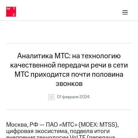
О
сторам и акционерам
Комплаенс и деловая этика
Устойчивое развитие
Медиа-центр
О МТС
О МТС
На главную
компании
О
компании
Стратегия
Стратегия
Все Новости
Карьера
в МТС
Карьера
в МТС
Пресс-
Аналитика МТС: на технологию
релизы
История
качественной передачи речи в сети
компании
МТС
МТС приходится почти половина
о технологиях
Руководство
звонков
региона
Правовая
01 февраля 2024
информация
Контакты
Москва, РФ — ПАО «МТС» (MOEX: MTSS),
Медиа-центр
цифровая экосистема, подвела итоги
Пресс-
релизы
внедрения технологии VoLTE (передача