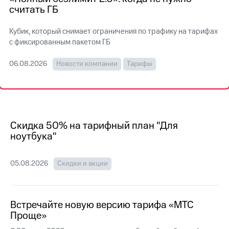
на связь
считать ГБ
Роуминг
Тарифы
Кубик, который снимает ограничения по трафику на тарифах
RED,
с фиксированным пакетом ГБ
Семейная
РИИЛ
группа
и МТС
06.08.2026
Новости компании
Тарифы
Супер
Заказать
дешевле
SIM-
при
карту
оплате
с карты
Оформить
МТС
eSIM
Скидка 50% на тарифный план "Для
Деньги
ноутбука"
SIM-
Выберите
карта
и подключите
для
ТВ
05.08.2026
Скидки и акции
иностранцев
с выгодным
тарифом
Оформить
чистый
Встречайте новую версию тарифа «МТС
Тарифы
номер
Проще»