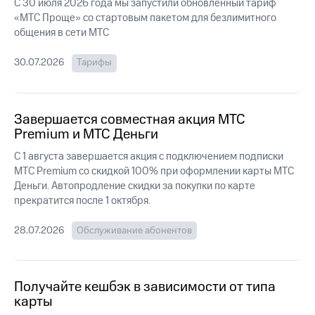
Интернет,
Выбрать
С 30 июля 2026 года мы запустили обновлённый тариф
ТВ и телефон
красивый
«МТС Проще» со стартовым пакетом для безлимитного
для дома
номер
общения в сети МТС
Заменить
30.07.2026
Тарифы
Услуги
SIM-
карту
Личный
кабинет
Перейти
Завершается совместная акция МТС
интернета
на
Premium и МТС Деньги
и
eSIM
ТВ
С 1 августа завершается акция с подключением подписки
Личный
Для дома
МТС Premium со скидкой 100% при оформлении карты МТС
кабинет
Выберите
Деньги. Автопродление скидки за покупки по карте
спутникового
и подключите
ТВ
прекратится после 1 октября.
ТВ
Скачать
с выгодным
приложение
тарифом
28.07.2026
Обслуживание абонентов
Мой
МТС
Акции
Тарифы
Интернет,
Получайте кешбэк в зависимости от типа
ТВ и телефон
карты
Видеонаблюдение
для дома