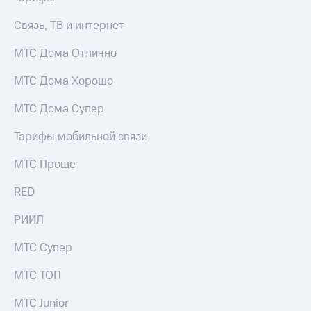
доступ
Связь, ТВ и интернет
висы и подписки
к геолокации
МТС
Сертификаты
Premium
МТС Дома Отлично
безопасности
Подписка
МТС Дома Хорошо
Всё
на гигабайты
интернета,
под
МТС Дома Супер
фильмы,
рукой
музыка
в Мой МТС
Тарифы мобильной связи
и многое
другое
Посмотрите,
МТС Проще
что
Семейная
полезного
RED
группа
есть
в нашем
РИИЛ
Скидка
приложении
на тарифы,
общие
МТС Супер
КИОН
подписки
и услуги,
МТС ТОП
КИОН
доступ
Музыка
к геолокации
МТС Junior