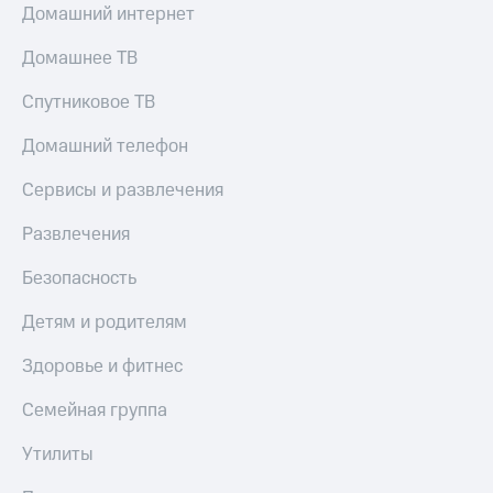
Домашний интернет
Тарифы
Покупка
RED,
Домашнее ТВ
полисов
РИИЛ
онлайн
и МТС Супер
Спутниковое ТВ
дешевле
Скидка 30%
при оплате
на связь
Домашний телефон
с карты
МТС Деньги
С картой
Сервисы и развлечения
МТС
Обзоры
Деньги
Развлечения
товаров
МТС
Безопасность
Скидки
Накопления
до 40%
Детям и родителям
Откладывайте
на смартфоны
деньги
и получайте
Здоровье и фитнес
при
доход 15%
покупке
Семейная группа
со связью
Платежи
МТС
и
Утилиты
переводы