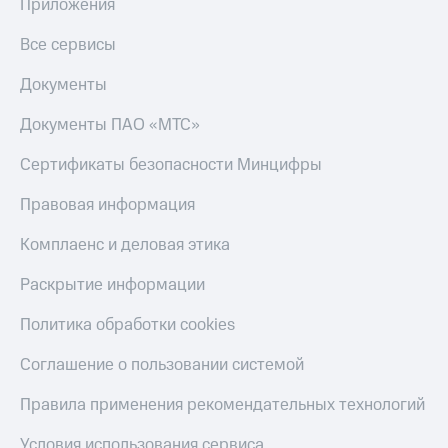
Приложения
Пополнить
номер
Все сервисы
МТС
Документы
Настройки
автоплатежа
Документы ПАО «МТС»
Пополнить
Сертификаты безопасности Минцифры
номер
другого
оператора
Правовая информация
Оплата
Комплаенс и деловая этика
интернета
и
Раскрытие информации
ТВ
Политика обработки cookies
Переводы
с
Соглашение о пользовании системой
телефона
на карту
Правила применения рекомендательных технологий
МТС Pay
Условия использования сервиса