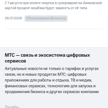
для дома
С 1 августа при оплате покупок в супермаркетах банковской
картой процент кешбэка будет зависеть от её типа.
Услуги
290 ₽/
мес
28.07.2026
Обслуживание абонентов
Акции
МТС
Домашний
Premium
интернет
Подписка
Домашнее
на гигабайты
ТВ
интернета,
фильмы,
МТС — связь и экосистема цифровых
Спутниковое
музыка
сервисов
ТВ
и многое
другое
Актуальные новости не только о тарифах и услугах
Домашний
связи, но и новых продуктах МТС: цифровых
телефон
Семейная
приложениях для работы и отдыха, ТВ и медиа,
группа
Перейти
финансовых сервисах, технологиях для запуска и
в МТС
Скидка
продвижения бизнеса и других сервисах компании
со своим
на тарифы,
номером
общие
подписки
Тарифы
Поддержка
и услуги,