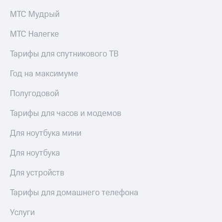
КИОН
Кино,
МТС Мудрый
Строки
музыка,
книги
МТС Налегке
Live
и не
только
Тарифы для спутникового ТВ
Гудок
Безопасность
Мой
Год на максимуме
МТС
Финансы
Полугодовой
Все
Детям
приложения
и родителям
Тарифы для часов и модемов
Инвестиции
Здоровье
Для ноутбука мини
и фитнес
Получайте
Для ноутбука
доход
Приложения
онлайн
от МТС
Для устройств
Страхование
Акции
Тарифы для домашнего телефона
Покупка
Приложения
Услуги
полисов
КИОН
онлайн