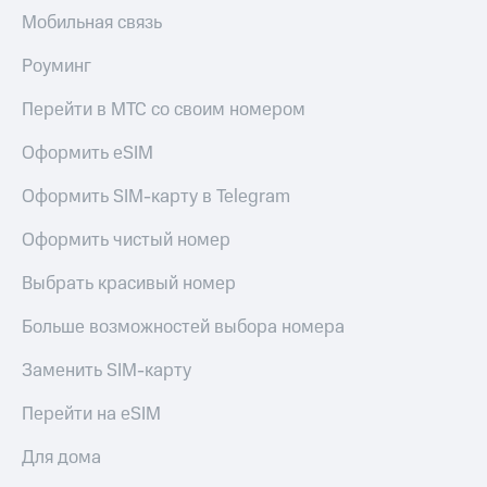
Мобильная связь
КИОН
Скидка 30%
Музыка
на связь
Роуминг
КИОН
С картой
Перейти в МТС со своим номером
Строки
МТС
Деньги
Оформить eSIM
Live
МТС
Гудок
Оформить SIM-карту в Telegram
Накопления
Мой
Оформить чистый номер
Откладывайте
МТС
деньги
и получайте
Выбрать красивый номер
Все
доход 15%
приложения
Больше возможностей выбора номера
Акции
Финансы
Инвестиции
Условия
Заменить SIM-карту
пополнения
Получайте
Перейти на eSIM
доход
Скидка
онлайн
30%
Для дома
на связь
Страхование