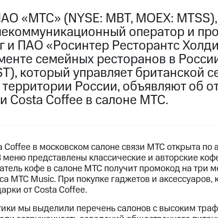
ПАО «МТС» (NYSE: MBT, MOEX: MTSS)
лекоммуникационный оператор и пр
г и ПАО «Росинтер Ресторантс Холди
гменте семейных ресторанов в Росси
ST), который управляет британской 
а территории России, объявляют об 
 Costa Coffee в салоне МТС.
 Coffee в московском салоне связи МТС открыта по
В меню представлены классические и авторские коф
атель кофе в салоне МТС получит промокод на три м
а МТС Music. При покупке гаджетов и аксессуаров, 
рки от Costa Coffee.
тики мы выделили перечень салонов с высоким траф