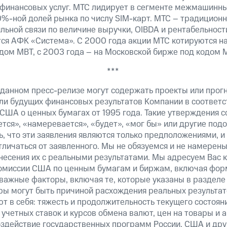
 финансовых услуг. МТС лидирует в сегменте межмашинн
0%-ной долей рынка по числу SIM-карт. МТС – традицион
льной связи по величине выручки, OIBDA и рентабельнос
ся АФК «Система». С 2000 года акции МТС котируются н
дом MBT, с 2003 года – на Московской бирже под кодом 
***
 данном пресс-релизе могут содержать проекты или прог
ли будущих финансовых результатов Компании в соответс
США о ценных бумагах от 1995 года. Такие утверждения 
тся», «намеревается», «будет», «мог бы» или другие по
, что эти заявления являются только предположениями, и
тличаться от заявленного. Мы не обязуемся и не намерен
несения их с реальными результатами. Мы адресуем Вас 
омиссии США по ценным бумагам и биржам, включая форм
важные факторы, включая те, которые указаны в разделе
ры могут быть причиной расхождения реальных результато
т в себя: тяжесть и продолжительность текущего состоян
учетных ставок и курсов обмена валют, цен на товары и 
оздействие государственных программ России, США и друг