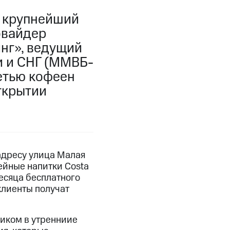
, крупнейший
овайдер
нг», ведущий
и и СНГ (ММВБ-
сетью кофеен
открытии
 адресу улица Малая
ейные напитки Costa
есяца бесплатного
клиенты получат
иком в утренниие