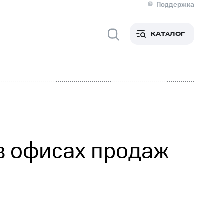
Поддержка
О МТС
я информация
Контакты
КАТАЛОГ
Медиа-центр
кты
Пригласить спикера
Инвесторам и акционерам
ция акционерам
Документы
роль и аудит
Рынок акций
й
Описание
р
Реквизиты
Контакты
Устойчивое развитие
Комплаенс и деловая этика
На главную
 в офисах продаж