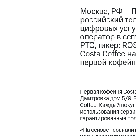
Москва, РФ – 
российский те
цифровых услу
оператор в се
РТС, тикер: RO
Costa Coffee н
первой кофейни
Первая кофейня Costa
Дмитровка дом 5/9. 
Coffee. Каждый покуп
использования сервис
гарантированные пода
«На основе геоанали