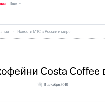
ании
Еще
ТС
Пресс-релизы
МТС о технологиях
ТС
История компании
Руководство региона
Правова
стижения
Интервью
Финансовая отчетность
Конта
пании
Новости МТС в России и мире
тивный секретарь
Раскрытие информации
Информа
ный кабинет акционера
Акционерный капитал
Конт
Порядок выкупа акций
Дивиденды
Рынок облигаци
 погашении именных облигаций
Другое
Регистрато
офейни Costa Coffee
11 декабря 2018