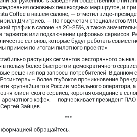
али загруженность заведений общественного питан
 следования основных пешеходных маршрутов, и пр
sta Coffee в нашем салоне, — отметил вице-президе
ирилл Дмитриев. — По подсчетам специалистов МТ
кий трафик в салоне на 20-25%, а также значитель
е гаджетов или подключении цифровых сервисов. Р
личестве салонов, которые будут работать совмест
ы примем по итогам пилотного проекта».
стабильно растущих сегментов ресторанного рынка.
в пользу более быстрого и демократичного сервиса
вые решения под запросы потребителей. В данном с
«Росинтера» – более глубокое проникновение бренд
сети крупнейшего в России мобильного оператора, а
вня клиентского сервиса, коротая ожидание в сало
 ароматного кофе», — подчеркивает президент ПАО
 Сергей Зайцев.
***
информацией обращайтесь: