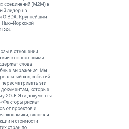
ых соединений (М2М) в
ный лидер на
ти OIBDA. Крупнейшим
а Нью-Йоркской
MTSS.
нозы в отношении
твии с положениями
содержат слова
добные выражения. Мы
 реальный ход событий
ы пересматривать эти
к документам, которые
у 20-F. Эти документы
 «Факторы риска»
в от проектов и
ия экономики, включая
акции и стоимости
их стран по