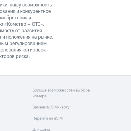
ики, нашу возможность
ования и конкурентное
риобретения и
ю «Комстар – ОТС»,
мость от развития
 и положения на рынке,
нным регулированием
колебания котировок
кторов риска.
Больше возможностей выбора
номера
Заменить SIM-карту
Перейти на eSIM
Для дома