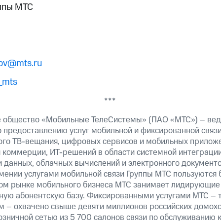
ппы МТС
tov@mts.ru
_mts
***
 общество «Мобильные ТелеСистемы» (ПАО «МТС») – вед
о предоставлению услуг мобильной и фиксированной связи,
вого ТВ-вещания, цифровых сервисов и мобильных приложе
й коммерции, ИТ-решений в области системной интеграции
 данных, облачных вычислений и электронного документо
рмении услугами мобильной связи Группы МТС пользуются 
ком рынке мобильного бизнеса МТС занимает лидирующие
ую абонентскую базу. Фиксированными услугами МТС – т
м – охвачено свыше девяти миллионов российских домохо
озничной сетью из 5 700 салонов связи по обслуживанию 