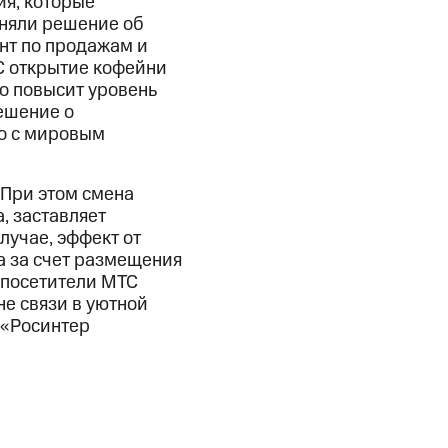
ия, которые
иняли решение об
нт по продажам и
С открытие кофейни
но повысит уровень
ешение о
но с мировым
 При этом смена
, заставляет
лучае, эффект от
а за счет размещения
 посетители МТС
не связи в уютной
 «Росинтер