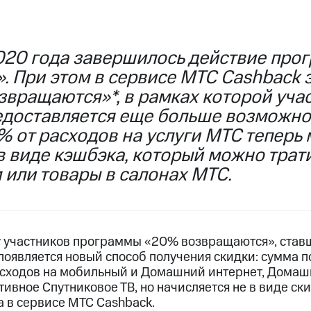
услуги, доступ к геолокации
пасность
Финансы
Детям и родителям
Здоровье и 
ильмы, музыка и многое другое
2020 года завершилось действие пр
. При этом в сервисе МТС Cashback 
услуги, доступ к геолокации
ive
Гудок
Мой МТС
Все приложения
звращаются»*, в рамках которой уча
доставляется еще больше возможно
 от расходов на услуги МТС теперь 
 виде кэшбэка, который можно трати
 в нашем приложении
 или товары в салонах МТС.
ive
Гудок
Мой МТС
Все приложения
Инвестиции
. у участников программы «20% возвращаются», ста
ход 15%
появляется новый способ получения скидки: сумма 
ер МТС
Настройки автоплатежа
Пополнить номер др
асходов на мобильный и Домашний интернет, Домаш
 на карту
МТС Pay
Оплата по QR-коду за границей
ивное Спутниковое ТВ, но начисляется не в виде с
ка в сервисе МТС Cashback.