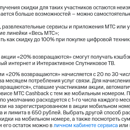
ые часы и трекеры
Умный дом
Планшеты
Акции и 
лучения скидки для таких участников остаются неиз
ход 15%
ается больше возможностей – можно самостоятельно
ь, развлекательные сервисы и приложения МТС или у
е линейки «Весь МТС»;
ать как скидку до 100% при покупке цифровой техник
ле при оплате с карты МТС Деньги
 акции «20% возвращаются» смогут получать кэшбэ
ый интернет и Интерактивное Спутниковое ТВ.
ии «20% возвращаются» начисляется с 20 по 30 чис
за месяцем потребления услуг связи. Для начислени
ращаются», ставшие участниками акции, автомати
рвисе МТС Cashback с тем же мобильным номером. 
о умолчанию расходуется с 1-го числа каждого меся
язи на зарегистрированном в акции мобильном номе
а и лимита в 650 рублей. Выбрать другой способ ра
кидки на мобильном номере, а также посмотреть сум
 его остаток можно в
личном кабинете сервиса
или 