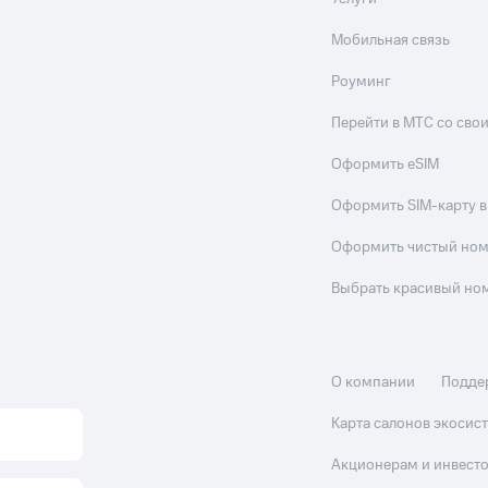
Мобильная связь
Роуминг
Перейти в МТС со св
Оформить eSIM
Оформить SIM-карту в
Оформить чистый но
Выбрать красивый но
О компании
Подде
Карта салонов экоси
Акционерам и инвест