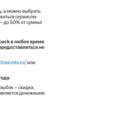
у, а можно выбрать
оваться сервисом
– до 50% от суммы!
back в любое время
предоставляться не
20.ssl.mts.ru/
или
года.
эшбэк – скидка,
 является денежными