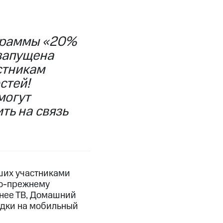
фитнес
Приложения от МТС
ограммы «20%
Приложения
запущена
Финансы
стникам
стей!
могут
ть на связь
вших участниками
по-прежнему
угого оператора
Оплата
нее ТВ, Домашний
кидки на мобильный
Интернет-магазин