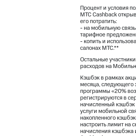
Смартфоны
Наушники и колонки
Умн
МТС Накопления
Процент и условия по
Откладывайте деньги и получайте до
МТС Cashback открыв
его потратить:
Акции
Условия пополнения
- на мобильную связ
тарифное предложени
Скидка 30% на связь
- копить и использов
салонах МТС.**
Тарифы RED, РИИЛ и МТС Супер дешев
Остальные участники
Обзоры товаров
расходов на Мобильн
Скидки до 40%
Кэшбэк в рамках акц
на смартфоны
месяца, следующего 
программы «20% возв
при покупке со связью МТС
регистрируются в се
начисленный кэшбэк п
услуги мобильной св
накопленного кэшбэк
настроить лимит на с
начисления кэшбэка и