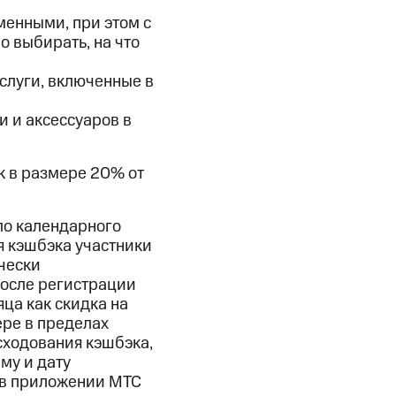
скидки
Все товары
менными, при этом с
 выбирать, на что
слуги, включенные в
и и аксессуаров в
к в размере 20% от
ло календарного
я кэшбэка участники
чески
После регистрации
ца как скидка на
ре в пределах
сходования кэшбэка,
му и дату
в приложении МТС