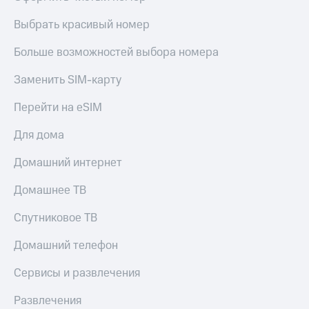
Live
и не
только
Выбрать красивый номер
Гудок
Безопасность
Больше возможностей выбора номера
Мой
МТС
Финансы
Заменить SIM-карту
Все
Детям
Перейти на eSIM
приложения
и родителям
Для дома
Инвестиции
Здоровье
и фитнес
Получайте
Домашний интернет
доход
Приложения
онлайн
Домашнее ТВ
от МТС
Страхование
Акции
Спутниковое ТВ
Покупка
полисов
Приложения
Домашний телефон
онлайн
КИОН
Скидка 30%
Сервисы и развлечения
на связь
КИОН
Музыка
Развлечения
С картой