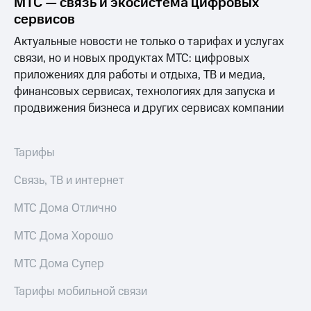
МТС — связь и экосистема цифровых
Выбрать
ТВ и телефон
красивый
для дома
сервисов
номер
Актуальные новости не только о тарифах и услугах
Услуги
Заменить
связи, но и новых продуктах МТС: цифровых
SIM-
Личный
приложениях для работы и отдыха, ТВ и медиа,
карту
кабинет
финансовых сервисах, технологиях для запуска и
интернета
продвижения бизнеса и других сервисах компании
Перейти
и
на
ТВ
eSIM
Личный
кабинет
Тарифы
Для дома
спутникового
Выберите
ТВ
Связь, ТВ и интернет
и подключите
Скачать
ТВ
приложение
МТС Дома Отлично
с выгодным
Мой
тарифом
МТС
МТС Дома Хорошо
Акции
Тарифы
МТС Дома Супер
Интернет,
ТВ и телефон
Видеонаблюдение
Тарифы мобильной связи
для дома
для дома