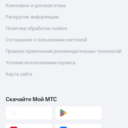
Скидка 30%
с карты
Комплаенс и деловая этика
на связь
МТС Деньги
Раскрытие информации
С картой
Обзоры
МТС
товаров
Политика обработки cookies
Деньги
МТС
Скидки
Соглашение о пользовании системой
Накопления
до 40%
на смартфоны
Правила применения рекомендательных технологий
Откладывайте
деньги
при
и получайте
Условия использования сервиса
покупке
доход 15%
со связью
Платежи
Карта сайта
МТС
и
переводы
Пополнить
Скачайте Мой МТС
номер
МТС
Настройки
автоплатежа