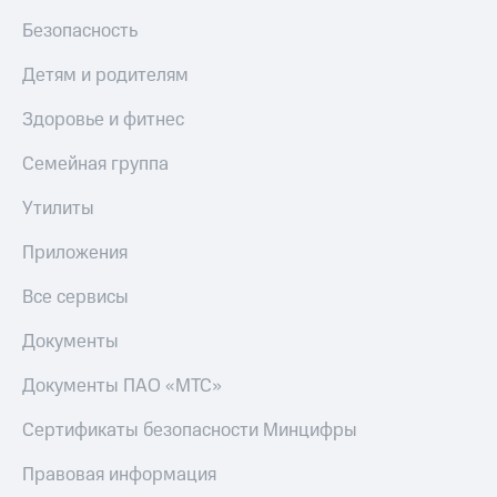
МТС
КИОН
Безопасность
Деньги
Строки
МТС
Детям и родителям
Накопления
Live
Здоровье и фитнес
Откладывайте
Гудок
деньги
и получайте
Семейная группа
Мой
доход 15%
МТС
Акции
Утилиты
Условия
Все
пополнения
Приложения
приложения
Финансы
Скидка
Все сервисы
Инвестиции
30%
на связь
Получайте
Документы
доход
онлайн
Тарифы
Документы ПАО «МТС»
Страхование
RED,
РИИЛ
Сертификаты безопасности Минцифры
Покупка
и МТС Супер
полисов
дешевле
Правовая информация
онлайн
при оплате