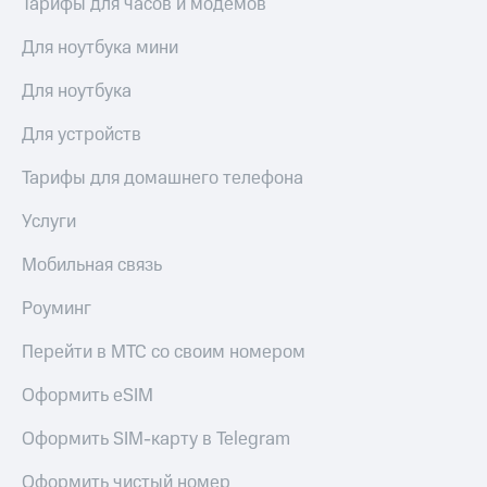
Тарифы для часов и модемов
висы и подписки
Сертификаты
МТС
безопасности
Premium
Для ноутбука мини
Всё
Подписка
Для ноутбука
под
на гигабайты
рукой
интернета,
Для устройств
в Мой МТС
фильмы,
музыка
Тарифы для домашнего телефона
Посмотрите,
и многое
что
другое
Услуги
полезного
Семейная
есть
группа
Мобильная связь
в нашем
приложении
Скидка
Роуминг
на тарифы,
КИОН
общие
Перейти в МТС со своим номером
подписки
КИОН
и услуги,
Музыка
Оформить eSIM
доступ
к геолокации
КИОН
Кино,
Оформить SIM-карту в Telegram
Строки
музыка,
книги
Оформить чистый номер