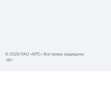
Смартфоны
Наушники
и
колонки
Умные
часы
и
трекеры
Умный
© 2026 ПАО «МТС» Все права защищены
дом
18+
Планшеты
Акции
и
скидки
Все
товары