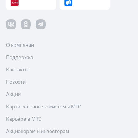
Пополнить
номер
другого
оператора
Оплата
интернета
О компании
и
ТВ
Поддержка
Переводы
Контакты
с
телефона
на карту
Новости
МТС Pay
Акции
Оплата
Карта салонов экосистемы МТС
по QR-
коду
Карьера в МТС
за границей
Акционерам и инвесторам
тернет-магазин