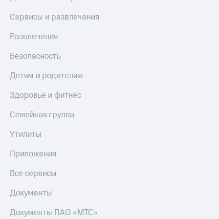
КИОН
Кино,
Строки
Сервисы и развлечения
музыка,
книги
Live
Развлечения
и не
только
Гудок
Безопасность
Безопасность
Мой
Детям и родителям
МТС
Финансы
Здоровье и фитнес
Все
Детям
приложения
и родителям
Семейная группа
Инвестиции
Здоровье
Утилиты
и фитнес
Получайте
Приложения
доход
Приложения
онлайн
от МТС
Все сервисы
Страхование
Акции
Документы
Покупка
Приложения
полисов
Документы ПАО «МТС»
КИОН
онлайн