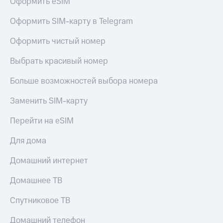
Оформить eSIM
доступ
висы и подписки
к геолокации
Оформить SIM-карту в Telegram
МТС
Сертификаты
Premium
Оформить чистый номер
безопасности
Подписка
Выбрать красивый номер
Всё
на гигабайты
интернета,
под
Больше возможностей выбора номера
фильмы,
рукой
музыка
в Мой МТС
Заменить SIM-карту
и многое
другое
Посмотрите,
Перейти на eSIM
что
Семейная
полезного
группа
Для дома
есть
в нашем
Скидка
Домашний интернет
приложении
на тарифы,
общие
Домашнее ТВ
КИОН
подписки
и услуги,
Спутниковое ТВ
КИОН
доступ
Музыка
к геолокации
Домашний телефон