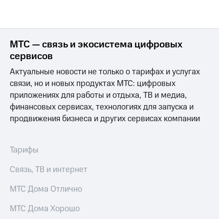
на связь
Роуминг
Тарифы
RED,
МТС — связь и экосистема цифровых
Семейная
РИИЛ
группа
и МТС
сервисов
Супер
Актуальные новости не только о тарифах и услугах
Заказать
дешевле
SIM-
при
связи, но и новых продуктах МТС: цифровых
карту
оплате
приложениях для работы и отдыха, ТВ и медиа,
с карты
финансовых сервисах, технологиях для запуска и
Оформить
МТС
продвижения бизнеса и других сервисах компании
eSIM
Деньги
SIM-
Выберите
карта
и подключите
Тарифы
для
ТВ
иностранцев
с выгодным
Связь, ТВ и интернет
тарифом
Оформить
МТС Дома Отлично
чистый
Тарифы
номер
МТС Дома Хорошо