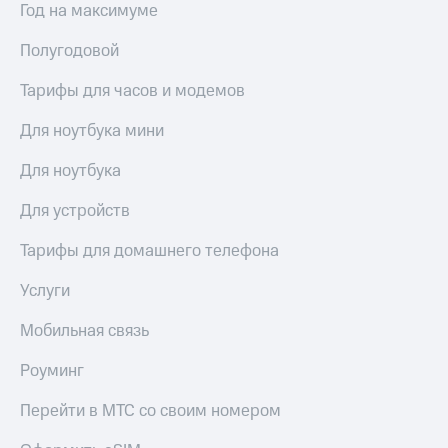
для дома
Год на максимуме
Услуги
Полугодовой
290 ₽/
мес
Акции
Тарифы для часов и модемов
МТС
Домашний
Premium
Для ноутбука мини
интернет
Подписка
Для ноутбука
Домашнее
на гигабайты
ТВ
интернета,
Для устройств
фильмы,
Спутниковое
музыка
Тарифы для домашнего телефона
ТВ
и многое
другое
Услуги
Домашний
телефон
Семейная
Мобильная связь
группа
Перейти
в МТС
Роуминг
Скидка
со своим
на тарифы,
номером
общие
Перейти в МТС со своим номером
подписки
Поддержка
и услуги,