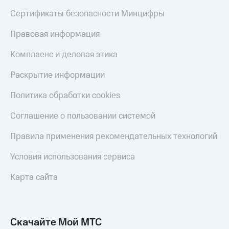
Сертификаты безопасности Минцифры
КИОН
Скидка 30%
Музыка
на связь
Правовая информация
КИОН
С картой
Строки
Комплаенс и деловая этика
МТС
Деньги
Live
Раскрытие информации
МТС
Гудок
Накопления
Политика обработки cookies
Мой
Откладывайте
Соглашение о пользовании системой
МТС
деньги
и получайте
Правила применения рекомендательных технологий
Все
доход 15%
приложения
Условия использования сервиса
Акции
Финансы
Инвестиции
Условия
Карта сайта
пополнения
Получайте
доход
Скидка
онлайн
30%
на связь
Скачайте Мой МТС
Страхование