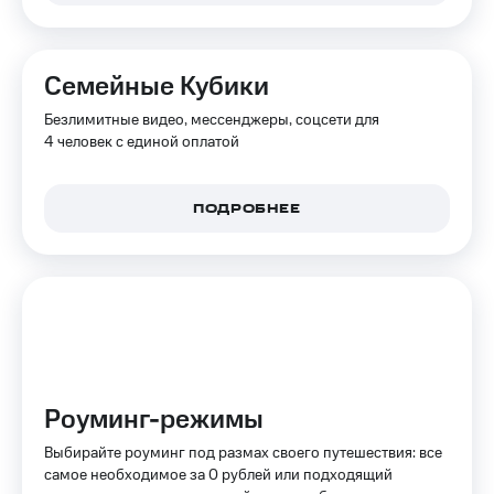
Интернет,
Выбрать
ТВ и телефон
красивый
для дома
номер
Семейные Кубики
Заменить
Услуги
SIM-
Безлимитные видео, мессенджеры, соцсети для
карту
4 человек с единой оплатой
Личный
кабинет
Перейти
интернета
на
и
ПОДРОБНЕЕ
eSIM
ТВ
Личный
Для дома
кабинет
Выберите
спутникового
и подключите
ТВ
ТВ
Скачать
с выгодным
приложение
тарифом
Мой
МТС
Роуминг-режимы
Акции
Тарифы
Интернет,
Выбирайте роуминг под размах своего путешествия: все
ТВ и телефон
самое необходимое за 0 рублей или подходящий
Видеонаблюдение
для дома