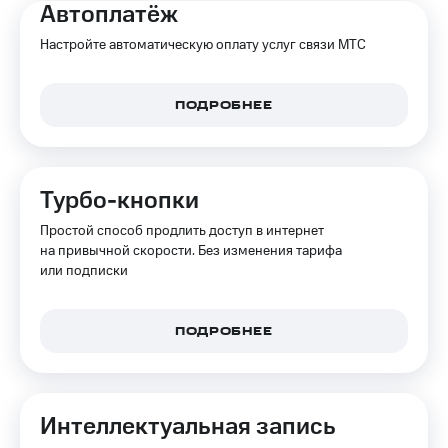
Автоплатёж
Тарифы
Покупка
RED,
Настройте автоматическую оплату услуг связи МТС
полисов
РИИЛ
онлайн
и МТС Супер
дешевле
Скидка 30%
ПОДРОБНЕЕ
при оплате
на связь
с карты
МТС Деньги
С картой
МТС
Турбо-кнопки
Обзоры
Деньги
товаров
Простой способ продлить доступ в интернет
МТС
на привычной скорости. Без изменения тарифа
Скидки
Накопления
или подписки
до 40%
Откладывайте
на смартфоны
деньги
и получайте
ПОДРОБНЕЕ
при
доход 15%
покупке
со связью
Платежи
МТС
и
Интеллектуальная запись
переводы