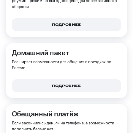
роуминг-режим по выгодной цене для более активного
для дома
общения
Услуги
290 ₽/
мес
Акции
ПОДРОБНЕЕ
МТС
Домашний
Premium
интернет
Подписка
Домашний пакет
Домашнее
на гигабайты
ТВ
интернета,
Расширяет возможности для общения в поездках по
фильмы,
России
Спутниковое
музыка
ТВ
и многое
другое
Домашний
ПОДРОБНЕЕ
телефон
Семейная
группа
Перейти
в МТС
Скидка
Обещанный платёж
со своим
на тарифы,
номером
общие
Если закончились деньги на телефоне, а возможности
подписки
пополнить баланс нет
Поддержка
и услуги,