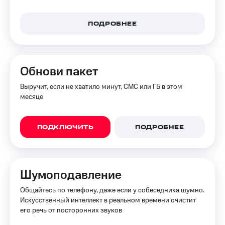
доступ
висы и подписки
к геолокации
ПОДРОБНЕЕ
МТС
Сертификаты
Premium
безопасности
Подписка
Всё
на гигабайты
Обнови пакет
интернета,
под
фильмы,
рукой
Выручит, если не хватило минут, СМС или ГБ в этом
музыка
в Мой МТС
месяце
и многое
другое
Посмотрите,
что
ПОДКЛЮЧИТЬ
ПОДРОБНЕЕ
Семейная
полезного
группа
есть
в нашем
Скидка
приложении
на тарифы,
Шумоподавление
общие
КИОН
подписки
Общайтесь по телефону, даже если у собеседника шумно.
и услуги,
Искусственный интеллект в реальном времени очистит
КИОН
доступ
его речь от посторонних звуков
Музыка
к геолокации