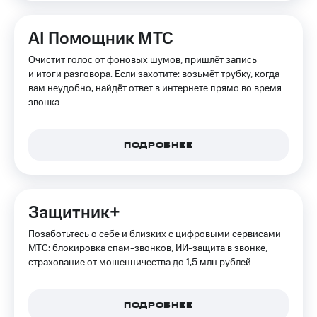
на связь
AI Помощник МТС
Роуминг
Тарифы
RED,
Очистит голос от фоновых шумов, пришлёт запись
Семейная
РИИЛ
и итоги разговора. Если захотите: возьмёт трубку, когда
группа
и МТС
вам неудобно, найдёт ответ в интернете прямо во время
Супер
звонка
Заказать
дешевле
SIM-
при
карту
оплате
с карты
ПОДРОБНЕЕ
Оформить
МТС
eSIM
Деньги
SIM-
Выберите
Защитник+
карта
и подключите
для
ТВ
Позаботьтесь о себе и близких с цифровыми сервисами
иностранцев
с выгодным
МТС: блокировка спам-звонков, ИИ-защита в звонке,
тарифом
страхование от мошенничества до 1,5 млн рублей
Оформить
чистый
Тарифы
номер
ПОДРОБНЕЕ