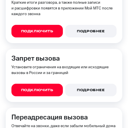
Краткие итоги разговора, а также полные записи
Пополнить
и расшифровки появятся в приложении Мой МТС после
номер
каждого звонка
МТС
Настройки
автоплатежа
ПОДКЛЮЧИТЬ
ПОДРОБНЕЕ
Пополнить
номер
другого
Запрет вызова
оператора
Установите ограничения на входящие или исходящие
Оплата
вызовы в России и за границей
интернета
и
ТВ
ПОДКЛЮЧИТЬ
ПОДРОБНЕЕ
Переводы
с
телефона
на карту
Переадресация вызова
МТС Pay
Отвечайте на звонки, даже если забыли мобильный дома