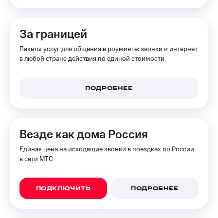
КИОН
Скидка 30%
Музыка
на связь
За границей
КИОН
С картой
Пакеты услуг для общения в роуминге: звонки и интернет
Строки
МТС
в любой стране действия по единой стоимости
Деньги
Live
МТС
Гудок
Накопления
ПОДРОБНЕЕ
Мой
Откладывайте
МТС
деньги
и получайте
Везде как дома Россия
Все
доход 15%
приложения
Единая цена на исходящие звонки в поездках по России
Акции
Финансы
в сети МТС
Инвестиции
Условия
пополнения
Получайте
доход
Скидка
ПОДКЛЮЧИТЬ
ПОДРОБНЕЕ
онлайн
30%
на связь
Страхование