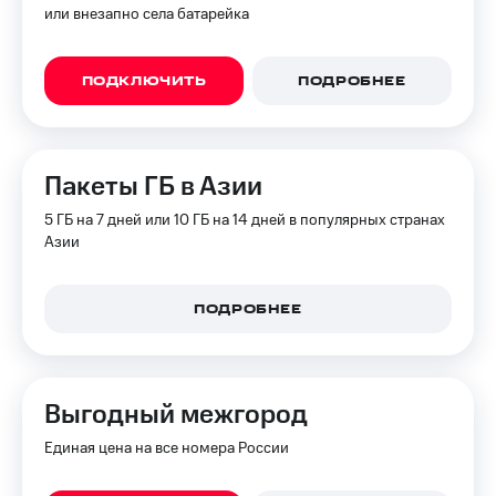
или внезапно села батарейка
Оплата
по QR-
коду
ПОДКЛЮЧИТЬ
ПОДРОБНЕЕ
за границей
тернет-магазин
Смартфоны
Пакеты ГБ в Азии
Наушники
и
5 ГБ на 7 дней или 10 ГБ на 14 дней в популярных странах
колонки
Азии
Умные
часы
ПОДРОБНЕЕ
и
трекеры
Умный
дом
Выгодный межгород
Планшеты
Единая цена на все номера России
Акции