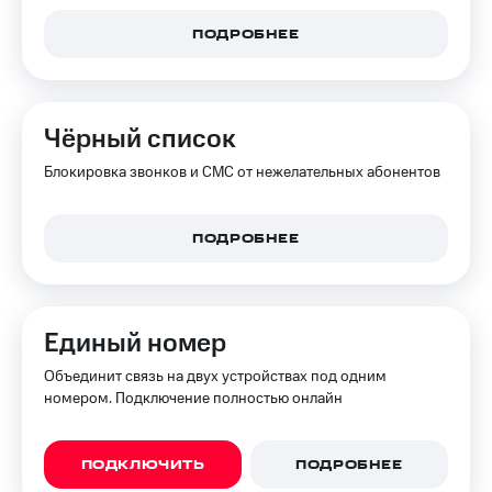
КИОН
Кино,
Строки
ПОДРОБНЕЕ
музыка,
книги
Live
и не
только
Гудок
Чёрный список
Безопасность
Мой
Блокировка звонков и СМС от нежелательных абонентов
МТС
Финансы
Все
Детям
ПОДРОБНЕЕ
приложения
и родителям
Инвестиции
Здоровье
и фитнес
Получайте
Единый номер
доход
Приложения
онлайн
от МТС
Объединит связь на двух устройствах под одним
номером. Подключение полностью онлайн
Страхование
Акции
Покупка
Приложения
ПОДКЛЮЧИТЬ
ПОДРОБНЕЕ
полисов
КИОН
онлайн