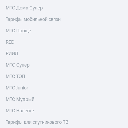
на связь
МТС Дома Супер
Роуминг
Тарифы
Тарифы мобильной связи
RED,
Семейная
РИИЛ
МТС Проще
группа
и МТС
Супер
RED
Заказать
дешевле
SIM-
при
карту
РИИЛ
оплате
с карты
Оформить
МТС
МТС Супер
eSIM
Деньги
МТС ТОП
SIM-
Выберите
карта
и подключите
МТС Junior
для
ТВ
иностранцев
с выгодным
МТС Мудрый
тарифом
Оформить
МТС Налегке
чистый
Тарифы
номер
Тарифы для спутникового ТВ