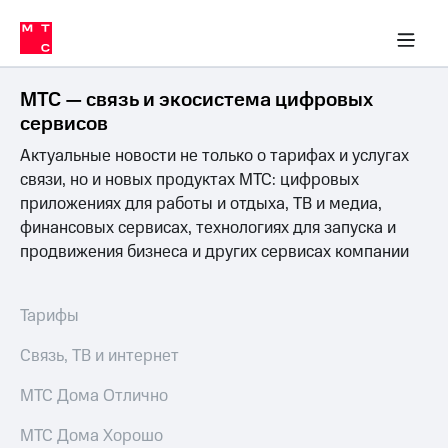
Перенести
ка 30% на связь
обильная связь
Сервисы и подписки
Интернет-магазин
Для дома
Скидка 30% на связь
Личные кабинеты
Финансы
Приложения
номер
ичные кабинеты
в МТС
Мобильная
связь
МТС — связь и экосистема цифровых
Тарифы
Интернет
сервисов
и
Актуальные новости не только о тарифах и услугах
ТВ
Услуги
связи, но и новых продуктах МТС: цифровых
Спутниковое
приложениях для работы и отдыха, ТВ и медиа,
ТВ
финансовых сервисах, технологиях для запуска и
Роуминг
продвижения бизнеса и других сервисах компании
МТС
Деньги
Личный
кабинет
Мобильная связь
Тарифы
Скачать
Перенести
приложение
номер
Связь, ТВ и интернет
Мой
в МТС
МТС
МТС Дома Отлично
Акции
Тарифы
МТС Дома Хорошо
Скидка 30%
Услуги