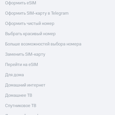
для дома
Оформить eSIM
Услуги
290 ₽/
Оформить SIM-карту в Telegram
мес
Акции
Оформить чистый номер
МТС
Домашний
Premium
Выбрать красивый номер
интернет
Подписка
Больше возможностей выбора номера
Домашнее
на гигабайты
ТВ
интернета,
Заменить SIM-карту
фильмы,
Спутниковое
музыка
Перейти на eSIM
ТВ
и многое
другое
Для дома
Домашний
телефон
Семейная
Домашний интернет
группа
Перейти
в МТС
Скидка
Домашнее ТВ
со своим
на тарифы,
номером
общие
Спутниковое ТВ
подписки
Поддержка
и услуги,