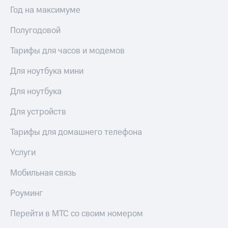
Интернет,
Выбрать
Год на максимуме
ТВ и телефон
красивый
для дома
номер
Полугодовой
Заменить
Услуги
SIM-
Тарифы для часов и модемов
карту
Личный
Для ноутбука мини
кабинет
Перейти
интернета
на
Для ноутбука
и
eSIM
ТВ
Для устройств
Личный
Для дома
кабинет
Выберите
Тарифы для домашнего телефона
спутникового
и подключите
ТВ
ТВ
Услуги
Скачать
с выгодным
приложение
тарифом
Мобильная связь
Мой
МТС
Роуминг
Акции
Тарифы
Интернет,
Перейти в МТС со своим номером
ТВ и телефон
Видеонаблюдение
для дома