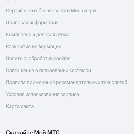
КИОН
Кино,
Строки
Сертификаты безопасности Минцифры
музыка,
книги
Live
и не
Правовая информация
только
Гудок
Комплаенс и деловая этика
Безопасность
Мой
Раскрытие информации
МТС
Финансы
Политика обработки cookies
Все
Детям
приложения
и родителям
Соглашение о пользовании системой
Инвестиции
Здоровье
Правила применения рекомендательных технологий
и фитнес
Получайте
Условия использования сервиса
доход
Приложения
онлайн
от МТС
Карта сайта
Страхование
Акции
Покупка
Приложения
полисов
КИОН
Скачайте Мой МТС
онлайн