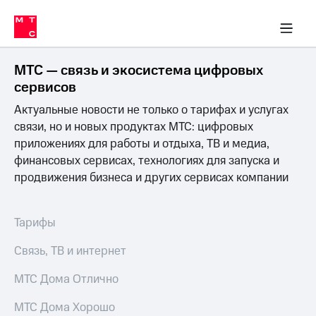
Перенести
ка 30% на связь
обильная связь
Сервисы и подписки
Интернет-магазин
Для дома
Скидка 30% на связь
Личные кабинеты
Финансы
Приложения
номер
ичные кабинеты
в МТС
Мобильная
связь
МТС — связь и экосистема цифровых
Тарифы
Интернет
сервисов
и
Актуальные новости не только о тарифах и услугах
ТВ
Услуги
связи, но и новых продуктах МТС: цифровых
Спутниковое
приложениях для работы и отдыха, ТВ и медиа,
ТВ
финансовых сервисах, технологиях для запуска и
Роуминг
продвижения бизнеса и других сервисах компании
МТС
Деньги
Личный
кабинет
Мобильная связь
Тарифы
Скачать
Перенести
приложение
номер
Связь, ТВ и интернет
Мой
в МТС
МТС
МТС Дома Отлично
Акции
Тарифы
МТС Дома Хорошо
Скидка 30%
Услуги