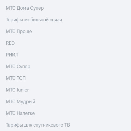
на связь
МТС Дома Супер
Роуминг
Тарифы
Тарифы мобильной связи
RED,
Семейная
РИИЛ
МТС Проще
группа
и МТС
Супер
RED
Заказать
дешевле
SIM-
при
карту
РИИЛ
оплате
с карты
Оформить
МТС
МТС Супер
eSIM
Деньги
МТС ТОП
SIM-
Выберите
карта
и подключите
МТС Junior
для
ТВ
иностранцев
с выгодным
МТС Мудрый
тарифом
Оформить
МТС Налегке
чистый
Тарифы
номер
Тарифы для спутникового ТВ