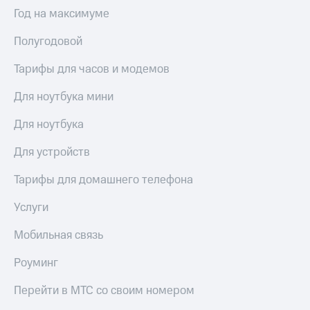
Интернет,
Выбрать
Год на максимуме
ТВ и телефон
красивый
для дома
номер
Полугодовой
Заменить
Услуги
SIM-
Тарифы для часов и модемов
карту
Личный
Для ноутбука мини
кабинет
Перейти
интернета
на
Для ноутбука
и
eSIM
ТВ
Для устройств
Личный
Для дома
кабинет
Выберите
Тарифы для домашнего телефона
спутникового
и подключите
ТВ
ТВ
Услуги
Скачать
с выгодным
приложение
тарифом
Мобильная связь
Мой
МТС
Роуминг
Акции
Тарифы
Интернет,
Перейти в МТС со своим номером
ТВ и телефон
Видеонаблюдение
для дома