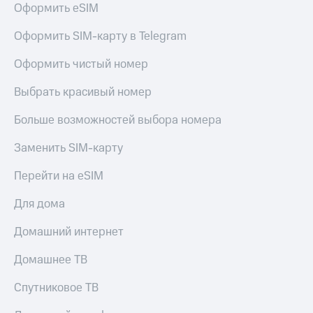
для дома
Оформить eSIM
Услуги
290 ₽/
Оформить SIM-карту в Telegram
мес
Акции
Оформить чистый номер
МТС
Домашний
Premium
Выбрать красивый номер
интернет
Подписка
Больше возможностей выбора номера
Домашнее
на гигабайты
ТВ
интернета,
Заменить SIM-карту
фильмы,
Спутниковое
музыка
Перейти на eSIM
ТВ
и многое
другое
Для дома
Домашний
телефон
Семейная
Домашний интернет
группа
Перейти
в МТС
Скидка
Домашнее ТВ
со своим
на тарифы,
номером
общие
Спутниковое ТВ
подписки
Поддержка
и услуги,