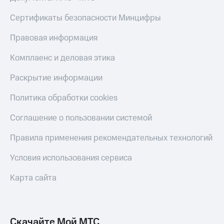
КИОН
Кино,
Строки
Сертификаты безопасности Минцифры
музыка,
книги
Live
и не
Правовая информация
только
Гудок
Комплаенс и деловая этика
Безопасность
Мой
Раскрытие информации
МТС
Финансы
Политика обработки cookies
Все
Детям
приложения
и родителям
Соглашение о пользовании системой
Инвестиции
Здоровье
Правила применения рекомендательных технологий
и фитнес
Получайте
Условия использования сервиса
доход
Приложения
онлайн
от МТС
Карта сайта
Страхование
Акции
Покупка
Приложения
полисов
КИОН
Скачайте Мой МТС
онлайн