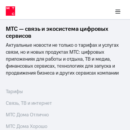
Перенести
ка 30% на связь
обильная связь
Сервисы и подписки
Интернет-магазин
Для дома
Скидка 30% на связь
Личные кабинеты
Финансы
Приложения
номер
ичные кабинеты
в МТС
Мобильная
связь
МТС — связь и экосистема цифровых
Тарифы
Интернет
сервисов
и
Актуальные новости не только о тарифах и услугах
ТВ
Услуги
связи, но и новых продуктах МТС: цифровых
Спутниковое
приложениях для работы и отдыха, ТВ и медиа,
ТВ
финансовых сервисах, технологиях для запуска и
Роуминг
продвижения бизнеса и других сервисах компании
МТС
Деньги
Личный
кабинет
Мобильная связь
Тарифы
Скачать
Перенести
приложение
номер
Связь, ТВ и интернет
Мой
в МТС
МТС
МТС Дома Отлично
Акции
Тарифы
МТС Дома Хорошо
Скидка 30%
Услуги