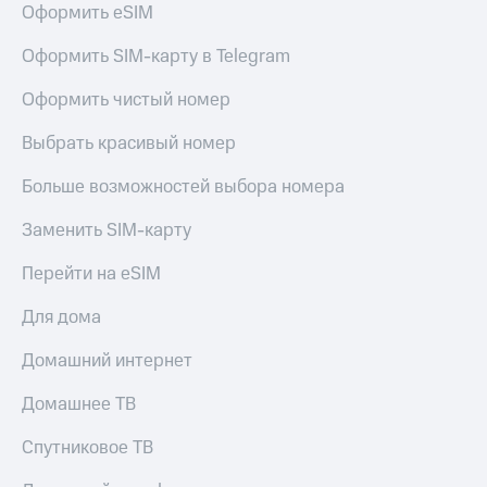
для дома
Оформить eSIM
Услуги
290 ₽/
Оформить SIM-карту в Telegram
мес
Акции
Оформить чистый номер
МТС
Домашний
Premium
Выбрать красивый номер
интернет
Подписка
Больше возможностей выбора номера
Домашнее
на гигабайты
ТВ
интернета,
Заменить SIM-карту
фильмы,
Спутниковое
музыка
Перейти на eSIM
ТВ
и многое
другое
Для дома
Домашний
телефон
Семейная
Домашний интернет
группа
Перейти
в МТС
Скидка
Домашнее ТВ
со своим
на тарифы,
номером
общие
Спутниковое ТВ
подписки
Поддержка
и услуги,