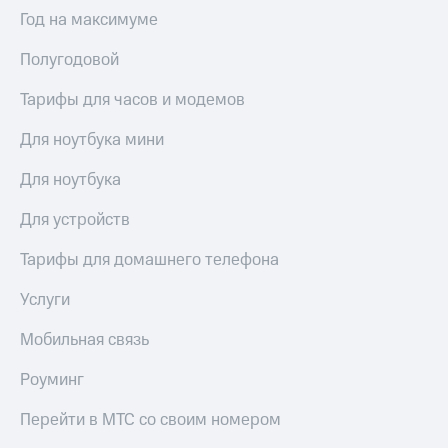
Интернет,
Выбрать
Год на максимуме
ТВ и телефон
красивый
для дома
номер
Полугодовой
Заменить
Услуги
SIM-
Тарифы для часов и модемов
карту
Личный
Для ноутбука мини
кабинет
Перейти
интернета
на
Для ноутбука
и
eSIM
ТВ
Для устройств
Личный
Для дома
кабинет
Выберите
Тарифы для домашнего телефона
спутникового
и подключите
ТВ
ТВ
Услуги
Скачать
с выгодным
приложение
тарифом
Мобильная связь
Мой
МТС
Роуминг
Акции
Тарифы
Интернет,
Перейти в МТС со своим номером
ТВ и телефон
Видеонаблюдение
для дома