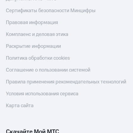
КИОН
Кино,
Строки
Сертификаты безопасности Минцифры
музыка,
книги
Live
и не
Правовая информация
только
Гудок
Комплаенс и деловая этика
Безопасность
Мой
Раскрытие информации
МТС
Финансы
Политика обработки cookies
Все
Детям
приложения
и родителям
Соглашение о пользовании системой
Инвестиции
Здоровье
Правила применения рекомендательных технологий
и фитнес
Получайте
Условия использования сервиса
доход
Приложения
онлайн
от МТС
Карта сайта
Страхование
Акции
Покупка
Приложения
полисов
КИОН
Скачайте Мой МТС
онлайн