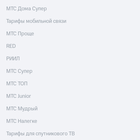
на связь
МТС Дома Супер
Роуминг
Тарифы
Тарифы мобильной связи
RED,
Семейная
РИИЛ
МТС Проще
группа
и МТС
Супер
RED
Заказать
дешевле
SIM-
при
карту
РИИЛ
оплате
с карты
Оформить
МТС
МТС Супер
eSIM
Деньги
МТС ТОП
SIM-
Выберите
карта
и подключите
МТС Junior
для
ТВ
иностранцев
с выгодным
МТС Мудрый
тарифом
Оформить
МТС Налегке
чистый
Тарифы
номер
Тарифы для спутникового ТВ