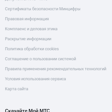
КИОН
Кино,
Строки
Сертификаты безопасности Минцифры
музыка,
книги
Live
и не
Правовая информация
только
Гудок
Комплаенс и деловая этика
Безопасность
Мой
Раскрытие информации
МТС
Финансы
Политика обработки cookies
Все
Детям
приложения
и родителям
Соглашение о пользовании системой
Инвестиции
Здоровье
Правила применения рекомендательных технологий
и фитнес
Получайте
Условия использования сервиса
доход
Приложения
онлайн
от МТС
Карта сайта
Страхование
Акции
Покупка
Приложения
полисов
КИОН
Скачайте Мой МТС
онлайн