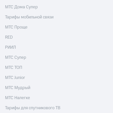
на связь
МТС Дома Супер
Роуминг
Тарифы
Тарифы мобильной связи
RED,
Семейная
РИИЛ
МТС Проще
группа
и МТС
Супер
RED
Заказать
дешевле
SIM-
при
карту
РИИЛ
оплате
с карты
Оформить
МТС
МТС Супер
eSIM
Деньги
МТС ТОП
SIM-
Выберите
карта
и подключите
МТС Junior
для
ТВ
иностранцев
с выгодным
МТС Мудрый
тарифом
Оформить
МТС Налегке
чистый
Тарифы
номер
Тарифы для спутникового ТВ