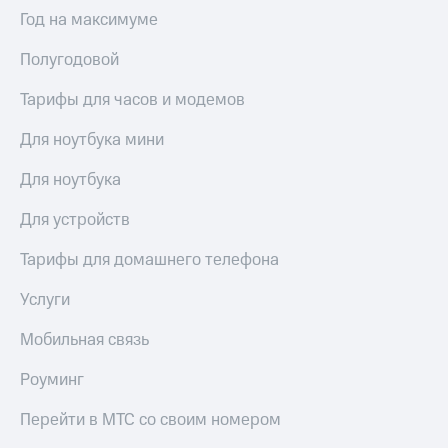
Интернет,
Выбрать
Год на максимуме
ТВ и телефон
красивый
для дома
номер
Полугодовой
Заменить
Услуги
SIM-
Тарифы для часов и модемов
карту
Личный
Для ноутбука мини
кабинет
Перейти
интернета
на
Для ноутбука
и
eSIM
ТВ
Для устройств
Личный
Для дома
кабинет
Выберите
Тарифы для домашнего телефона
спутникового
и подключите
ТВ
ТВ
Услуги
Скачать
с выгодным
приложение
тарифом
Мобильная связь
Мой
МТС
Роуминг
Акции
Тарифы
Интернет,
Перейти в МТС со своим номером
ТВ и телефон
Видеонаблюдение
для дома