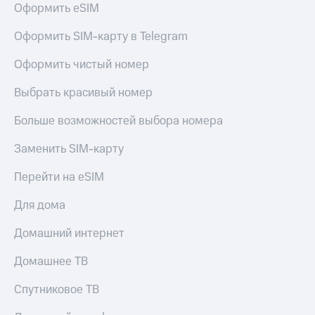
для дома
Оформить eSIM
Услуги
290 ₽/
Оформить SIM-карту в Telegram
мес
Акции
Оформить чистый номер
МТС
Домашний
Premium
Выбрать красивый номер
интернет
Подписка
Больше возможностей выбора номера
Домашнее
на гигабайты
ТВ
интернета,
Заменить SIM-карту
фильмы,
Спутниковое
музыка
Перейти на eSIM
ТВ
и многое
другое
Для дома
Домашний
телефон
Семейная
Домашний интернет
группа
Перейти
в МТС
Скидка
Домашнее ТВ
со своим
на тарифы,
номером
общие
Спутниковое ТВ
подписки
Поддержка
и услуги,