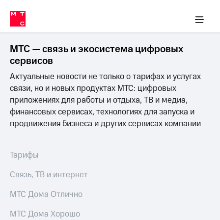
Перенести
ка 30% на связь
обильная связь
Сервисы и подписки
Интернет-магазин
Для дома
Скидка 30% на связь
Личные кабинеты
Финансы
Приложения
номер
ичные кабинеты
в МТС
Мобильная
связь
МТС — связь и экосистема цифровых
Тарифы
Интернет
сервисов
и
Актуальные новости не только о тарифах и услугах
ТВ
Услуги
связи, но и новых продуктах МТС: цифровых
Спутниковое
приложениях для работы и отдыха, ТВ и медиа,
ТВ
финансовых сервисах, технологиях для запуска и
Роуминг
продвижения бизнеса и других сервисах компании
МТС
Деньги
Личный
кабинет
Мобильная связь
Тарифы
Скачать
Перенести
приложение
номер
Связь, ТВ и интернет
Мой
в МТС
МТС
МТС Дома Отлично
Акции
Тарифы
МТС Дома Хорошо
Скидка 30%
Услуги