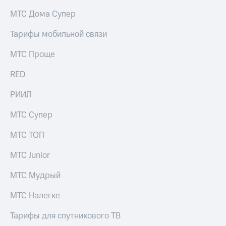
на связь
МТС Дома Супер
Роуминг
Тарифы
Тарифы мобильной связи
RED,
Семейная
РИИЛ
МТС Проще
группа
и МТС
Супер
RED
Заказать
дешевле
SIM-
при
карту
РИИЛ
оплате
с карты
Оформить
МТС
МТС Супер
eSIM
Деньги
МТС ТОП
SIM-
Выберите
карта
и подключите
МТС Junior
для
ТВ
иностранцев
с выгодным
МТС Мудрый
тарифом
Оформить
МТС Налегке
чистый
Тарифы
номер
Тарифы для спутникового ТВ