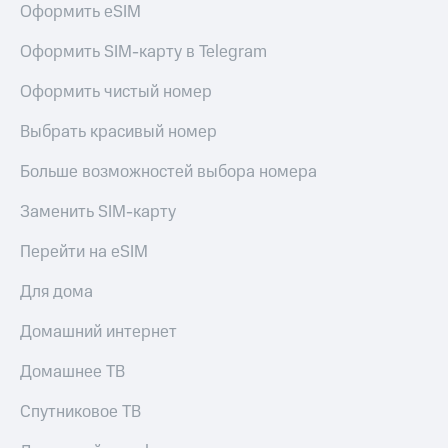
для дома
Оформить eSIM
Услуги
290 ₽/
Оформить SIM-карту в Telegram
мес
Акции
Оформить чистый номер
МТС
Домашний
Premium
Выбрать красивый номер
интернет
Подписка
Больше возможностей выбора номера
Домашнее
на гигабайты
ТВ
интернета,
Заменить SIM-карту
фильмы,
Спутниковое
музыка
Перейти на eSIM
ТВ
и многое
другое
Для дома
Домашний
телефон
Семейная
Домашний интернет
группа
Перейти
в МТС
Скидка
Домашнее ТВ
со своим
на тарифы,
номером
общие
Спутниковое ТВ
подписки
Поддержка
и услуги,