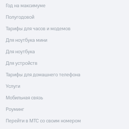
Интернет,
Выбрать
Год на максимуме
ТВ и телефон
красивый
для дома
номер
Полугодовой
Заменить
Услуги
SIM-
Тарифы для часов и модемов
карту
Личный
Для ноутбука мини
кабинет
Перейти
интернета
на
Для ноутбука
и
eSIM
ТВ
Для устройств
Личный
Для дома
кабинет
Выберите
Тарифы для домашнего телефона
спутникового
и подключите
ТВ
ТВ
Услуги
Скачать
с выгодным
приложение
тарифом
Мобильная связь
Мой
МТС
Роуминг
Акции
Тарифы
Интернет,
Перейти в МТС со своим номером
ТВ и телефон
Видеонаблюдение
для дома