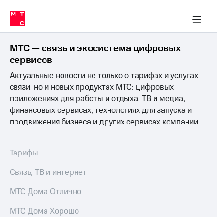
Перенести
ка 30% на связь
обильная связь
Сервисы и подписки
Интернет-магазин
Для дома
Скидка 30% на связь
Личные кабинеты
Финансы
Приложения
номер
ичные кабинеты
в МТС
Мобильная
связь
МТС — связь и экосистема цифровых
Тарифы
Интернет
сервисов
и
Актуальные новости не только о тарифах и услугах
ТВ
Услуги
связи, но и новых продуктах МТС: цифровых
Спутниковое
приложениях для работы и отдыха, ТВ и медиа,
ТВ
финансовых сервисах, технологиях для запуска и
Роуминг
продвижения бизнеса и других сервисах компании
МТС
Деньги
Личный
кабинет
Мобильная связь
Тарифы
Скачать
Перенести
приложение
номер
Связь, ТВ и интернет
Мой
в МТС
МТС
МТС Дома Отлично
Акции
Тарифы
МТС Дома Хорошо
Скидка 30%
Услуги