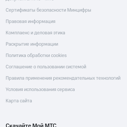
КИОН
Кино,
Строки
Сертификаты безопасности Минцифры
музыка,
книги
Live
и не
Правовая информация
только
Гудок
Комплаенс и деловая этика
Безопасность
Мой
Раскрытие информации
МТС
Финансы
Политика обработки cookies
Все
Детям
приложения
и родителям
Соглашение о пользовании системой
Инвестиции
Здоровье
Правила применения рекомендательных технологий
и фитнес
Получайте
Условия использования сервиса
доход
Приложения
онлайн
от МТС
Карта сайта
Страхование
Акции
Покупка
Приложения
полисов
КИОН
Скачайте Мой МТС
онлайн