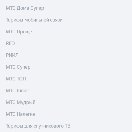
на связь
МТС Дома Супер
Роуминг
Тарифы
Тарифы мобильной связи
RED,
Семейная
РИИЛ
МТС Проще
группа
и МТС
Супер
RED
Заказать
дешевле
SIM-
при
карту
РИИЛ
оплате
с карты
Оформить
МТС
МТС Супер
eSIM
Деньги
МТС ТОП
SIM-
Выберите
карта
и подключите
МТС Junior
для
ТВ
иностранцев
с выгодным
МТС Мудрый
тарифом
Оформить
МТС Налегке
чистый
Тарифы
номер
Тарифы для спутникового ТВ