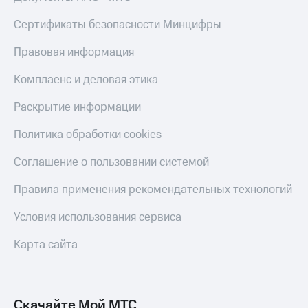
КИОН
Кино,
Строки
Сертификаты безопасности Минцифры
музыка,
книги
Live
и не
Правовая информация
только
Гудок
Комплаенс и деловая этика
Безопасность
Мой
Раскрытие информации
МТС
Финансы
Политика обработки cookies
Все
Детям
приложения
и родителям
Соглашение о пользовании системой
Инвестиции
Здоровье
Правила применения рекомендательных технологий
и фитнес
Получайте
Условия использования сервиса
доход
Приложения
онлайн
от МТС
Карта сайта
Страхование
Акции
Покупка
Приложения
полисов
КИОН
Скачайте Мой МТС
онлайн