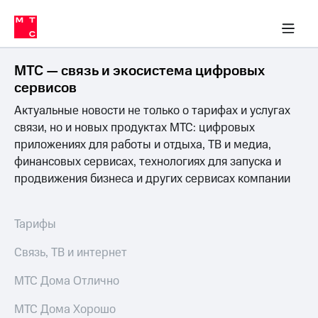
Перенести
ка 30% на связь
обильная связь
Сервисы и подписки
Интернет-магазин
Для дома
Скидка 30% на связь
Личные кабинеты
Финансы
Приложения
номер
ичные кабинеты
в МТС
Мобильная
связь
МТС — связь и экосистема цифровых
Тарифы
Интернет
сервисов
и
Актуальные новости не только о тарифах и услугах
ТВ
Услуги
связи, но и новых продуктах МТС: цифровых
Спутниковое
приложениях для работы и отдыха, ТВ и медиа,
ТВ
финансовых сервисах, технологиях для запуска и
Роуминг
продвижения бизнеса и других сервисах компании
МТС
Деньги
Личный
кабинет
Мобильная связь
Тарифы
Скачать
Перенести
приложение
номер
Связь, ТВ и интернет
Мой
в МТС
МТС
МТС Дома Отлично
Акции
Тарифы
МТС Дома Хорошо
Скидка 30%
Услуги