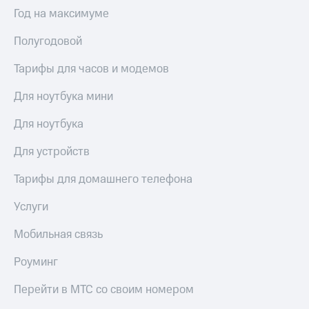
Интернет,
Выбрать
Год на максимуме
ТВ и телефон
красивый
для дома
номер
Полугодовой
Заменить
Услуги
SIM-
Тарифы для часов и модемов
карту
Личный
Для ноутбука мини
кабинет
Перейти
интернета
на
Для ноутбука
и
eSIM
ТВ
Для устройств
Личный
Для дома
кабинет
Выберите
Тарифы для домашнего телефона
спутникового
и подключите
ТВ
ТВ
Услуги
Скачать
с выгодным
приложение
тарифом
Мобильная связь
Мой
МТС
Роуминг
Акции
Тарифы
Интернет,
Перейти в МТС со своим номером
ТВ и телефон
Видеонаблюдение
для дома