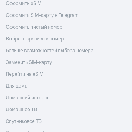
для дома
Оформить eSIM
Услуги
290 ₽/
Оформить SIM-карту в Telegram
мес
Акции
Оформить чистый номер
МТС
Домашний
Premium
Выбрать красивый номер
интернет
Подписка
Больше возможностей выбора номера
Домашнее
на гигабайты
ТВ
интернета,
Заменить SIM-карту
фильмы,
Спутниковое
музыка
Перейти на eSIM
ТВ
и многое
другое
Для дома
Домашний
телефон
Семейная
Домашний интернет
группа
Перейти
в МТС
Скидка
Домашнее ТВ
со своим
на тарифы,
номером
общие
Спутниковое ТВ
подписки
Поддержка
и услуги,