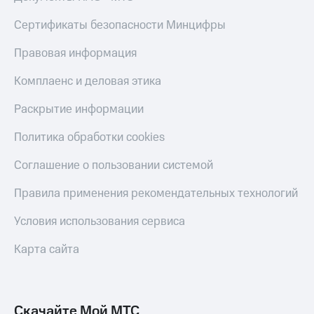
КИОН
Кино,
Строки
Сертификаты безопасности Минцифры
музыка,
книги
Live
и не
Правовая информация
только
Гудок
Комплаенс и деловая этика
Безопасность
Мой
Раскрытие информации
МТС
Финансы
Политика обработки cookies
Все
Детям
приложения
и родителям
Соглашение о пользовании системой
Инвестиции
Здоровье
Правила применения рекомендательных технологий
и фитнес
Получайте
Условия использования сервиса
доход
Приложения
онлайн
от МТС
Карта сайта
Страхование
Акции
Покупка
Приложения
полисов
КИОН
Скачайте Мой МТС
онлайн