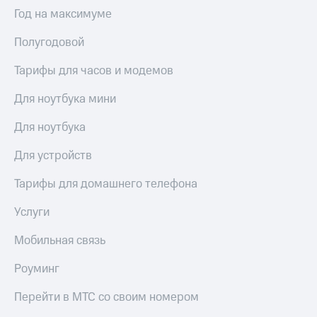
Интернет,
Выбрать
Год на максимуме
ТВ и телефон
красивый
для дома
номер
Полугодовой
Заменить
Услуги
SIM-
Тарифы для часов и модемов
карту
Личный
Для ноутбука мини
кабинет
Перейти
интернета
на
Для ноутбука
и
eSIM
ТВ
Для устройств
Личный
Для дома
кабинет
Выберите
Тарифы для домашнего телефона
спутникового
и подключите
ТВ
ТВ
Услуги
Скачать
с выгодным
приложение
тарифом
Мобильная связь
Мой
МТС
Роуминг
Акции
Тарифы
Интернет,
Перейти в МТС со своим номером
ТВ и телефон
Видеонаблюдение
для дома