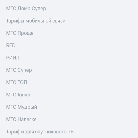
на связь
МТС Дома Супер
Роуминг
Тарифы
Тарифы мобильной связи
RED,
Семейная
РИИЛ
МТС Проще
группа
и МТС
Супер
RED
Заказать
дешевле
SIM-
при
карту
РИИЛ
оплате
с карты
Оформить
МТС
МТС Супер
eSIM
Деньги
МТС ТОП
SIM-
Выберите
карта
и подключите
МТС Junior
для
ТВ
иностранцев
с выгодным
МТС Мудрый
тарифом
Оформить
МТС Налегке
чистый
Тарифы
номер
Тарифы для спутникового ТВ