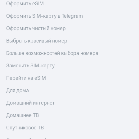
для дома
Оформить eSIM
Услуги
290 ₽/
Оформить SIM-карту в Telegram
мес
Акции
Оформить чистый номер
МТС
Домашний
Premium
Выбрать красивый номер
интернет
Подписка
Больше возможностей выбора номера
Домашнее
на гигабайты
ТВ
интернета,
Заменить SIM-карту
фильмы,
Спутниковое
музыка
Перейти на eSIM
ТВ
и многое
другое
Для дома
Домашний
телефон
Семейная
Домашний интернет
группа
Перейти
в МТС
Скидка
Домашнее ТВ
со своим
на тарифы,
номером
общие
Спутниковое ТВ
подписки
Поддержка
и услуги,