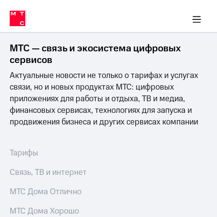
Перенести
ка 30% на связь
обильная связь
Сервисы и подписки
Интернет-магазин
Для дома
Скидка 30% на связь
Личные кабинеты
Финансы
Приложения
номер
ичные кабинеты
в МТС
Мобильная
связь
МТС — связь и экосистема цифровых
Тарифы
Интернет
сервисов
и
Актуальные новости не только о тарифах и услугах
ТВ
Услуги
связи, но и новых продуктах МТС: цифровых
Спутниковое
приложениях для работы и отдыха, ТВ и медиа,
ТВ
финансовых сервисах, технологиях для запуска и
Роуминг
продвижения бизнеса и других сервисах компании
МТС
Деньги
Личный
кабинет
Мобильная связь
Тарифы
Скачать
Перенести
приложение
номер
Связь, ТВ и интернет
Мой
в МТС
МТС
МТС Дома Отлично
Акции
Тарифы
МТС Дома Хорошо
Скидка 30%
Услуги