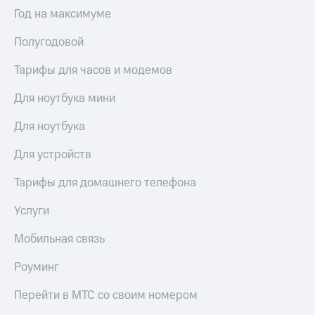
Интернет,
Выбрать
Год на максимуме
ТВ и телефон
красивый
для дома
номер
Полугодовой
Заменить
Услуги
SIM-
Тарифы для часов и модемов
карту
Личный
Для ноутбука мини
кабинет
Перейти
интернета
на
Для ноутбука
и
eSIM
ТВ
Для устройств
Личный
Для дома
кабинет
Выберите
Тарифы для домашнего телефона
спутникового
и подключите
ТВ
ТВ
Услуги
Скачать
с выгодным
приложение
тарифом
Мобильная связь
Мой
МТС
Роуминг
Акции
Тарифы
Интернет,
Перейти в МТС со своим номером
ТВ и телефон
Видеонаблюдение
для дома