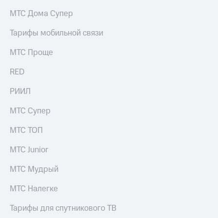
на связь
МТС Дома Супер
Роуминг
Тарифы
Тарифы мобильной связи
RED,
Семейная
РИИЛ
МТС Проще
группа
и МТС
Супер
RED
Заказать
дешевле
SIM-
при
карту
РИИЛ
оплате
с карты
Оформить
МТС
МТС Супер
eSIM
Деньги
МТС ТОП
SIM-
Выберите
карта
и подключите
МТС Junior
для
ТВ
иностранцев
с выгодным
МТС Мудрый
тарифом
Оформить
МТС Налегке
чистый
Тарифы
номер
Тарифы для спутникового ТВ