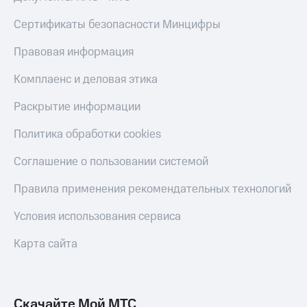
КИОН
Кино,
Строки
Сертификаты безопасности Минцифры
музыка,
книги
Live
и не
Правовая информация
только
Гудок
Комплаенс и деловая этика
Безопасность
Мой
Раскрытие информации
МТС
Финансы
Политика обработки cookies
Все
Детям
приложения
и родителям
Соглашение о пользовании системой
Инвестиции
Здоровье
Правила применения рекомендательных технологий
и фитнес
Получайте
Условия использования сервиса
доход
Приложения
онлайн
от МТС
Карта сайта
Страхование
Акции
Покупка
Приложения
полисов
КИОН
Скачайте Мой МТС
онлайн