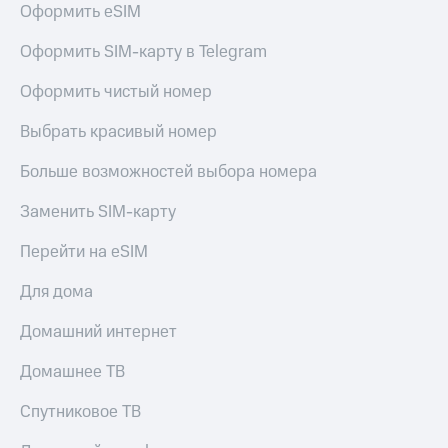
для дома
Оформить eSIM
Услуги
290 ₽/
Оформить SIM-карту в Telegram
мес
Акции
Оформить чистый номер
МТС
Домашний
Premium
Выбрать красивый номер
интернет
Подписка
Больше возможностей выбора номера
Домашнее
на гигабайты
ТВ
интернета,
Заменить SIM-карту
фильмы,
Спутниковое
музыка
Перейти на eSIM
ТВ
и многое
другое
Для дома
Домашний
телефон
Семейная
Домашний интернет
группа
Перейти
в МТС
Скидка
Домашнее ТВ
со своим
на тарифы,
номером
общие
Спутниковое ТВ
подписки
Поддержка
и услуги,